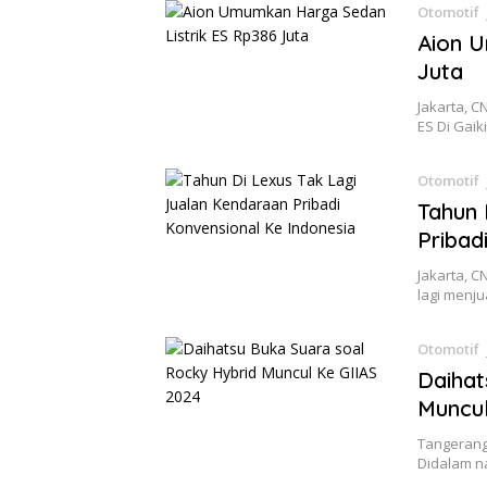
Otomotif
Aion U
Juta
Jakarta, C
ES Di Gaik
Otomotif
Tahun 
Pribad
Jakarta, 
lagi menj
Otomotif
Daihat
Muncul
Tangerang
Didalam n