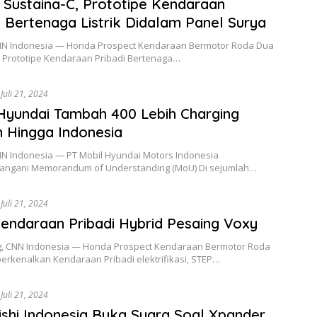
Sustaina-C, Prototipe Kendaraan
i Bertenaga Listrik Didalam Panel Surya
CNN Indonesia — Honda Prospect Kendaraan Bermotor Roda Dua
Prototipe Kendaraan Pribadi Bertenaga…
Juli 21, 2024
Hyundai Tambah 400 Lebih Charging
n Hingga Indonesia
CNN Indonesia — PT Mobil Hyundai Motors Indonesia
ngani Memorandum of Understanding (MoU) Di sejumlah…
Juli 21, 2024
endaraan Pribadi Hybrid Pesaing Voxy
, CNN Indonesia — Honda Prospect Kendaraan Bermotor Roda
rkenalkan Kendaraan Pribadi elektrifikasi, STEP…
Juli 21, 2024
ishi Indonesia Buka Suara Soal Xpander