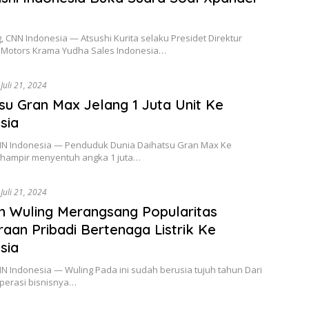
 CNN Indonesia — Atsushi Kurita selaku Presidet Direktur
i Motors Krama Yudha Sales Indonesia…
Juli 21, 2024
su Gran Max Jelang 1 Juta Unit Ke
sia
CNN Indonesia — Penduduk Dunia Daihatsu Gran Max Ke
 hampir menyentuh angka 1 juta…
Juli 21, 2024
n Wuling Merangsang Popularitas
aan Pribadi Bertenaga Listrik Ke
sia
NN Indonesia — Wuling Pada ini sudah berusia tujuh tahun Dari
perasi bisnisnya…