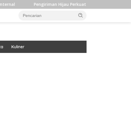
al
Pengiriman Hijau Perkuat Daya Saing dan Dukung Tar
ta
Kuliner
ar besar starlight princess1000 bagi bonus