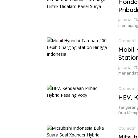
Honda 
Pribad
Jakarta, 
memajang 
Otomotif
Mobil 
Statio
Jakarta, 
menandata
Otomotif
HEV, K
Tangerang
Dua Mempe
Otomotif
Mitsub