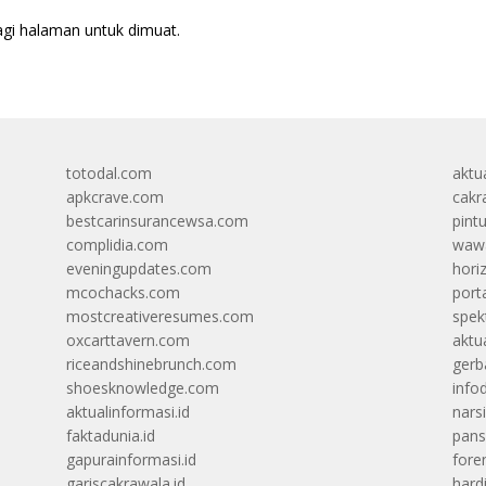
agi halaman untuk dimuat.
totodal.com
aktua
apkcrave.com
cakr
bestcarinsurancewsa.com
pint
complidia.com
wawa
eveningupdates.com
hori
mcochacks.com
port
mostcreativeresumes.com
spek
oxcarttavern.com
aktu
riceandshinebrunch.com
gerb
shoesknowledge.com
info
aktualinformasi.id
narsi
faktadunia.id
pans
gapurainformasi.id
foren
gariscakrawala.id
hard