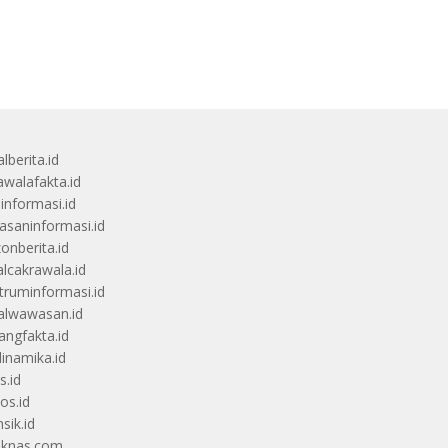
lberita.id
awalafakta.id
uinformasi.id
saninformasi.id
zonberita.id
alcakrawala.id
truminformasi.id
alwawasan.id
angfakta.id
dinamika.id
s.id
os.id
sik.id
iknas.com