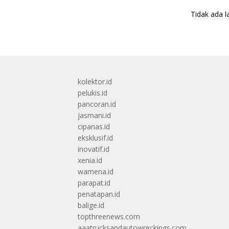
Tidak ada l
kolektor.id
pelukis.id
pancoran.id
jasmani.id
cipanas.id
eksklusif.id
inovatif.id
xenia.id
wamena.id
parapat.id
penatapan.id
balige.id
topthreenews.com
aaatrucksandautowreckings.com