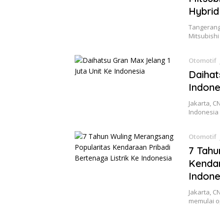
Hybrid
Tangerang,
Mitsubish
Otomotif
Daihat
Indone
Jakarta, 
Indonesia
Otomotif
7 Tahu
Kendar
Indone
Jakarta, C
memulai o