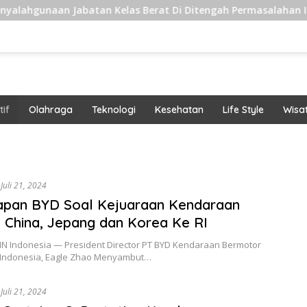
hgunaan Jabatan Kelas Berat Di Ditengah Permasalahan Intern
if
Olahraga
Teknologi
Kesehatan
Life Style
Wisa
band
Juli 21, 2024
apan BYD Soal Kejuaraan Kendaraan
i China, Jepang dan Korea Ke RI
CNN Indonesia — President Director PT BYD Kendaraan Bermotor
Indonesia, Eagle Zhao Menyambut…
Juli 21, 2024