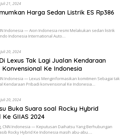
Juli 21, 2024
mumkan Harga Sedan Listrik ES Rp386
NN Indonesia — Aion Indonesia resmi Melakukan sedan listrik
indo Indonesia International Auto…
Juli 20, 2024
Di Lexus Tak Lagi Jualan Kendaraan
i Konvensional Ke Indonesia
CNN Indonesia — Lexus Menginformasikan komitmen Sebagai tak
ual Kendaraan Pribadi konvensional Ke Indonesia…
Juli 20, 2024
su Buka Suara soal Rocky Hybrid
 Ke GIIAS 2024
, CNN Indonesia — Keputusan Daihatsu Yang Berhubungan
asib Rocky Hybrid Ke Indonesia masih abu-abu….