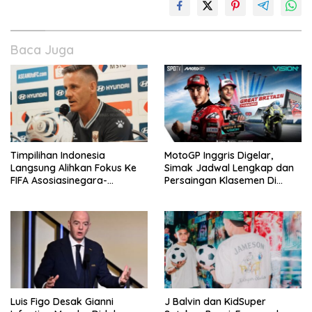
Baca Juga
Timpilihan Indonesia
MotoGP Inggris Digelar,
Langsung Alihkan Fokus Ke
Simak Jadwal Lengkap dan
FIFA Asosiasinegara-
Persaingan Klasemen Di
Negaraasiatenggara Cup
VISION+
2026
Luis Figo Desak Gianni
J Balvin dan KidSuper