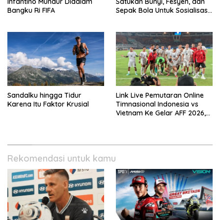
Infantino Mundur Didalam
Satukan Bunyi, Fesyen, dan
Bangku Ri FIFA
Sepak Bola Untuk Sosialisasi
Politik Internasional
Sandalku hingga Tidur
Link Live Pemutaran Online
Karena Itu Faktor Krusial
Timnasional Indonesia vs
Vietnam Ke Gelar AFF 2026,
Kick-off Malam Ini!
Rekomendasi untuk kamu