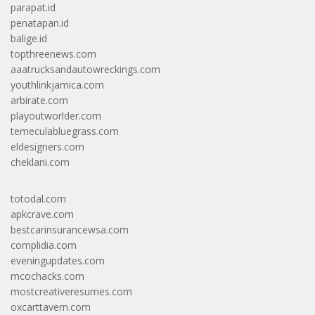
parapat.id
penatapan.id
balige.id
topthreenews.com
aaatrucksandautowreckings.com
youthlinkjamica.com
arbirate.com
playoutworlder.com
temeculabluegrass.com
eldesigners.com
cheklani.com
totodal.com
apkcrave.com
bestcarinsurancewsa.com
complidia.com
eveningupdates.com
mcochacks.com
mostcreativeresumes.com
oxcarttavern.com