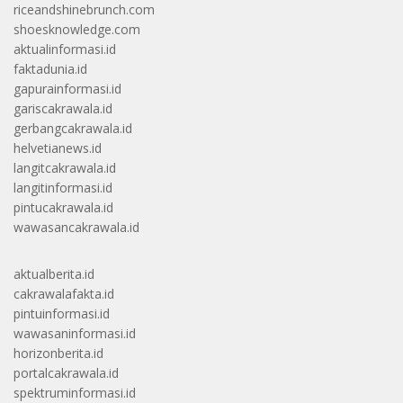
riceandshinebrunch.com
shoesknowledge.com
aktualinformasi.id
faktadunia.id
gapurainformasi.id
gariscakrawala.id
gerbangcakrawala.id
helvetianews.id
langitcakrawala.id
langitinformasi.id
pintucakrawala.id
wawasancakrawala.id
aktualberita.id
cakrawalafakta.id
pintuinformasi.id
wawasaninformasi.id
horizonberita.id
portalcakrawala.id
spektruminformasi.id