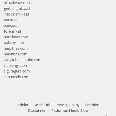
aktualwawasan.id
gerbangfakta.id
infodinamika.id
narsis.id
pansos.id
forensik.id
hardiknas.com
pakcoy.com
harpitnas.com
harkitnas.com
tangkubanperahu.com
sibolangit.com
siguragura.com
simanindo.com
Indeks
Kode Etik
Privacy Policy
Redaksi
Disclaimer
Pedoman Media Siber