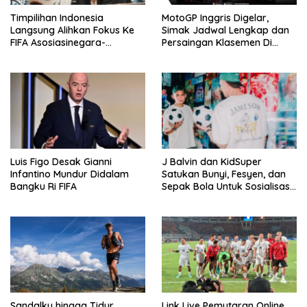
Timpilihan Indonesia
MotoGP Inggris Digelar,
Langsung Alihkan Fokus Ke
Simak Jadwal Lengkap dan
FIFA Asosiasinegara-
Persaingan Klasemen Di
Negaraasiatenggara Cup
VISION+
2026
Luis Figo Desak Gianni
J Balvin dan KidSuper
Infantino Mundur Didalam
Satukan Bunyi, Fesyen, dan
Bangku Ri FIFA
Sepak Bola Untuk Sosialisasi
Politik Internasional
Sandalku hingga Tidur
Link Live Pemutaran Online