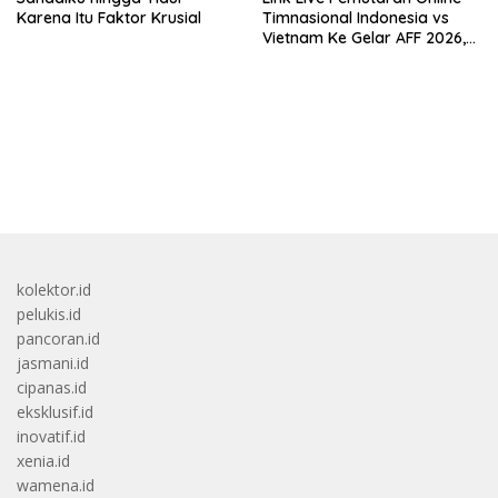
Karena Itu Faktor Krusial
Timnasional Indonesia vs
Vietnam Ke Gelar AFF 2026,
Kick-off Malam Ini!
bandar besar starlight princess1000 bagi bonus
kolektor.id
pelukis.id
pancoran.id
jasmani.id
cipanas.id
eksklusif.id
inovatif.id
xenia.id
wamena.id