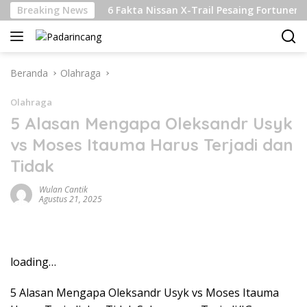
Langsung
njutan
Breaking News
6 Fakta Nissan X-Trail Pesaing Fortuner dan Paj
ke
konten
Beranda
Olahraga
Olahraga
5 Alasan Mengapa Oleksandr Usyk
vs Moses Itauma Harus Terjadi dan
Tidak
Wulan Cantik
Agustus 21, 2025
loading…
5 Alasan Mengapa Oleksandr Usyk vs Moses Itauma