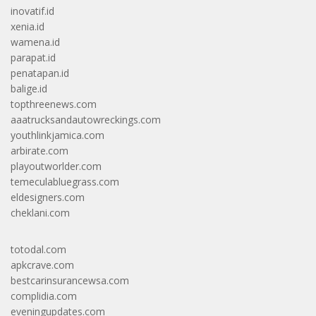
inovatif.id
xenia.id
wamena.id
parapat.id
penatapan.id
balige.id
topthreenews.com
aaatrucksandautowreckings.com
youthlinkjamica.com
arbirate.com
playoutworlder.com
temeculabluegrass.com
eldesigners.com
cheklani.com
totodal.com
apkcrave.com
bestcarinsurancewsa.com
complidia.com
eveningupdates.com