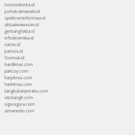
horizonberita.id
portalcakrawala.id
spektruminformasi.id
aktualwawasan.id
gerbangfakta.id
infodinamika.id
narsis.id
pansos.id
forensik.id
hardiknas.com
pakcoy.com
harpitnas.com
harkitnas.com
tangkubanperahu.com
sibolangit.com
siguragura.com
simanindo.com