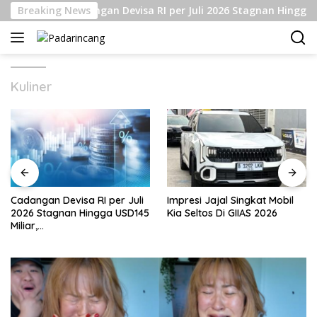
Langsung
Breaking News
Cadangan Devisa RI per Juli 2026 Stagnan Hingga US
ke
konten
Kuliner
Cadangan Devisa RI per Juli
Impresi Jajal Singkat Mobil
2026 Stagnan Hingga USD145
Kia Seltos Di GIIAS 2026
Miliar,
Lembagakeuanganpusat
Ungkap Pengaruh Domestik
dan Internasional