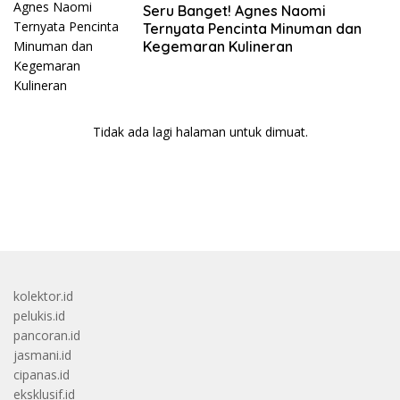
Seru Banget! Agnes Naomi
Ternyata Pencinta Minuman dan
Kegemaran Kulineran
Tidak ada lagi halaman untuk dimuat.
bandar besar starlight princess1000 bagi bonus
kolektor.id
pelukis.id
pancoran.id
jasmani.id
cipanas.id
eksklusif.id