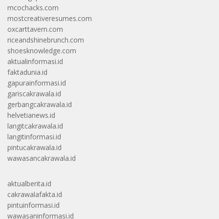
mcochacks.com
mostcreativeresumes.com
oxcarttavern.com
riceandshinebrunch.com
shoesknowledge.com
aktualinformasi.id
faktadunia.id
gapurainformasi.id
gariscakrawala.id
gerbangcakrawala.id
helvetianews.id
langitcakrawala.id
langitinformasi.id
pintucakrawala.id
wawasancakrawala.id
aktualberita.id
cakrawalafakta.id
pintuinformasi.id
wawasaninformasi.id