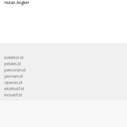
bandar besar starlight princess1000 bagi bonus
kolektor.id
pelukis.id
pancoran.id
jasmani.id
cipanas.id
eksklusif.id
inovatif.id
xenia.id
wamena.id
parapat.id
penatapan.id
balige.id