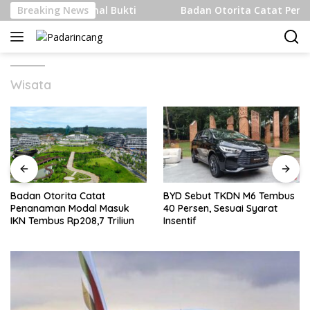
Langsung
ternasional Bukti
Breaking News
Badan Otorita Catat Penanaman Mod
ke
konten
Wisata
BYD Sebut TKDN M6 Tembus
Indonesia Bentrok Singapura
40 Persen, Sesuai Syarat
Lagi Ke FIFA Asosiasinegara-
Insentif
Negaraasiatenggara Cup,
Misi Balas Dendam Dimulai