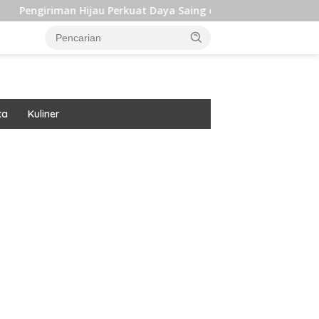
Hijau Perkuat Daya Saing dan Dukung Target Iklim Indonesia
ta
Kuliner
ar besar starlight princess1000 bagi bonus