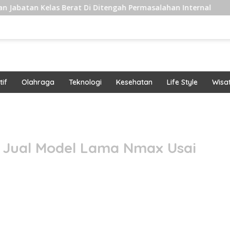
 Berat Di Ditengah Permasalahan Internal
Pengiriman 
if
Olahraga
Teknologi
Kesehatan
Life Style
Wisa
band
 Jual Model Lama Nmax Usai