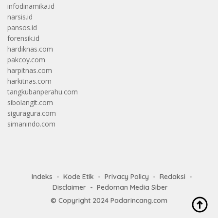
infodinamika.id
narsis.id
pansos.id
forensik.id
hardiknas.com
pakcoy.com
harpitnas.com
harkitnas.com
tangkubanperahu.com
sibolangit.com
siguragura.com
simanindo.com
Indeks
Kode Etik
Privacy Policy
Redaksi
Disclaimer
Pedoman Media Siber
© Copyright 2024
Padarincang.com