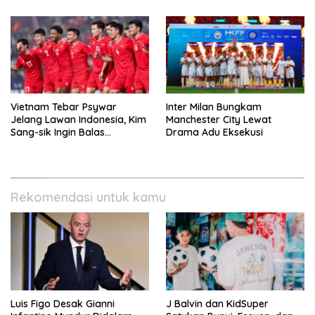
Vietnam Tebar Psywar
Inter Milan Bungkam
Jelang Lawan Indonesia, Kim
Manchester City Lewat
Sang-sik Ingin Balas
Drama Adu Eksekusi
Dukungan Fans
Rekomendasi untuk kamu
Luis Figo Desak Gianni
J Balvin dan KidSuper