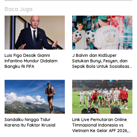
Baca Juga
Luis Figo Desak Gianni
J Balvin dan KidSuper
Infantino Mundur Didalam
Satukan Bunyi, Fesyen, dan
Bangku Ri FIFA
Sepak Bola Untuk Sosialisasi
Politik Internasional
Sandalku hingga Tidur
Link Live Pemutaran Online
Karena Itu Faktor Krusial
Timnasional Indonesia vs
Vietnam Ke Gelar AFF 2026,
Kick-off Malam Ini!