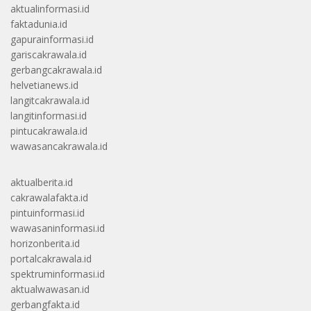
aktualinformasi.id
faktadunia.id
gapurainformasi.id
gariscakrawala.id
gerbangcakrawala.id
helvetianews.id
langitcakrawala.id
langitinformasi.id
pintucakrawala.id
wawasancakrawala.id
aktualberita.id
cakrawalafakta.id
pintuinformasi.id
wawasaninformasi.id
horizonberita.id
portalcakrawala.id
spektruminformasi.id
aktualwawasan.id
gerbangfakta.id