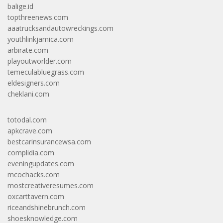
balige.id
topthreenews.com
aaatrucksandautowreckings.com
youthlinkjamica.com
arbirate.com
playoutworlder.com
temeculabluegrass.com
eldesigners.com
cheklani.com
totodal.com
apkcrave.com
bestcarinsurancewsa.com
complidia.com
eveningupdates.com
mcochacks.com
mostcreativeresumes.com
oxcarttavern.com
riceandshinebrunch.com
shoesknowledge.com