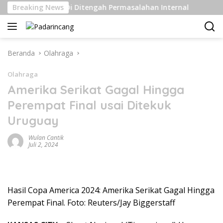
Langsung
Kelas Berat Di Ditengah Permasalahan Internal
Breaking News
Pengir
ke
konten
Beranda
Olahraga
Olahraga
Amerika Serikat Gagal Hingga
Perempat Final usai Ditekuk
Uruguay
Wulan Cantik
Juli 2, 2024
Hasil Copa America 2024: Amerika Serikat Gagal Hingga
Perempat Final. Foto: Reuters/Jay Biggerstaff