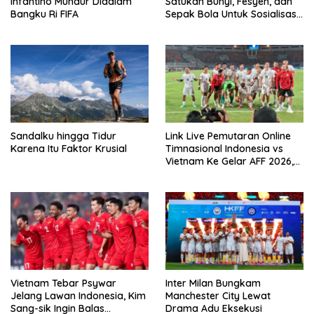
Infantino Mundur Didalam
Satukan Bunyi, Fesyen, dan
Bangku Ri FIFA
Sepak Bola Untuk Sosialisasi
Politik Internasional
Sandalku hingga Tidur
Link Live Pemutaran Online
Karena Itu Faktor Krusial
Timnasional Indonesia vs
Vietnam Ke Gelar AFF 2026,
Kick-off Malam Ini!
Vietnam Tebar Psywar
Inter Milan Bungkam
Jelang Lawan Indonesia, Kim
Manchester City Lewat
Sang-sik Ingin Balas
Drama Adu Eksekusi