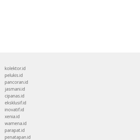
Dukungan Fans
bandar besar starlight princess1000 bagi bonus
kolektor.id
pelukis.id
pancoran.id
jasmani.id
cipanas.id
eksklusif.id
inovatif.id
xenia.id
wamena.id
parapat.id
penatapan.id