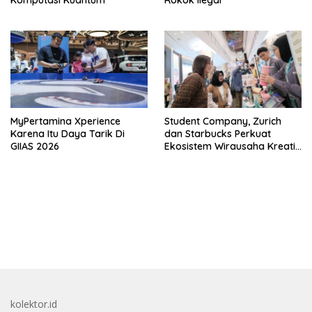
Komputasi Kuantum
Rokok Ilegal
MyPertamina Xperience
Student Company, Zurich
Karena Itu Daya Tarik Di
dan Starbucks Perkuat
GIIAS 2026
Ekosistem Wirausaha Kreatif
Muda
bandar besar starlight princess1000 bagi bonus
kolektor.id