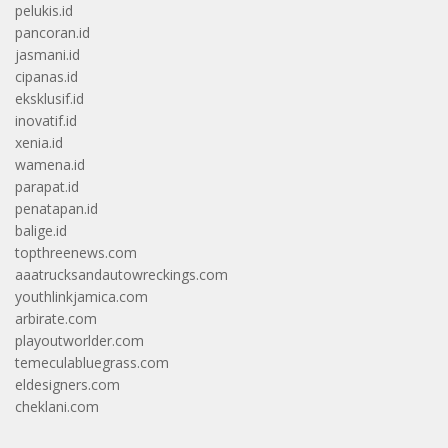
pelukis.id
pancoran.id
jasmani.id
cipanas.id
eksklusif.id
inovatif.id
xenia.id
wamena.id
parapat.id
penatapan.id
balige.id
topthreenews.com
aaatrucksandautowreckings.com
youthlinkjamica.com
arbirate.com
playoutworlder.com
temeculabluegrass.com
eldesigners.com
cheklani.com