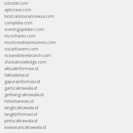
totodal.com
apkcrave.com
bestcarinsurancewsa.com
complidia.com
eveningupdates.com
mcochacks.com
mostcreativeresumes.com
oxcarttavern.com
riceandshinebrunch.com
shoesknowledge.com
aktualinformasi.id
faktadunia.id
gapurainformasi.id
gariscakrawala.id
gerbangcakrawala.id
helvetianews.id
langitcakrawala.id
langitinformasi.id
pintucakrawala.id
wawasancakrawala.id