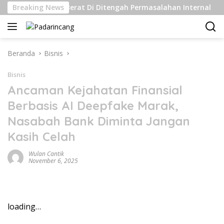
Langsung
atan Kelas Berat Di Ditengah Permasalahan Internal
Breaking News
P
ke
konten
Beranda
Bisnis
Bisnis
Ancaman Kejahatan Finansial
Berbasis AI Deepfake Marak,
Nasabah Bank Diminta Jangan
Kasih Celah
Wulan Cantik
November 6, 2025
loading…