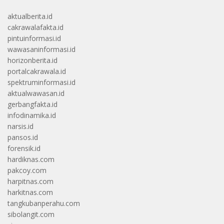
aktualberita.id
cakrawalafakta.id
pintuinformasi.id
wawasaninformasi.id
horizonberita.id
portalcakrawala.id
spektruminformasi.id
aktualwawasan.id
gerbangfakta.id
infodinamika.id
narsis.id
pansos.id
forensik.id
hardiknas.com
pakcoy.com
harpitnas.com
harkitnas.com
tangkubanperahu.com
sibolangit.com