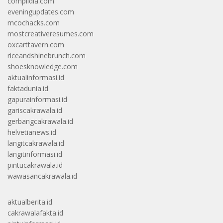
complidia.com
eveningupdates.com
mcochacks.com
mostcreativeresumes.com
oxcarttavern.com
riceandshinebrunch.com
shoesknowledge.com
aktualinformasi.id
faktadunia.id
gapurainformasi.id
gariscakrawala.id
gerbangcakrawala.id
helvetianews.id
langitcakrawala.id
langitinformasi.id
pintucakrawala.id
wawasancakrawala.id
aktualberita.id
cakrawalafakta.id