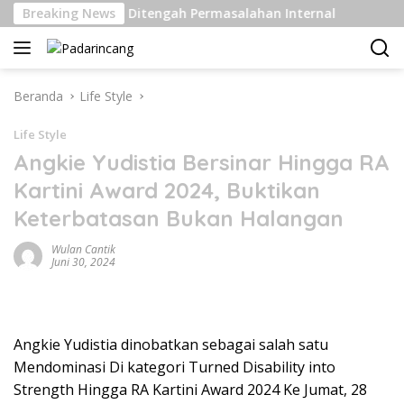
Langsung
Kelas Berat Di Ditengah Permasalahan Internal
Breaking News
Pengir
ke
konten
Beranda
Life Style
Life Style
Angkie Yudistia Bersinar Hingga RA
Kartini Award 2024, Buktikan
Keterbatasan Bukan Halangan
Wulan Cantik
Juni 30, 2024
Angkie Yudistia dinobatkan sebagai salah satu
Mendominasi Di kategori Turned Disability into
Strength Hingga RA Kartini Award 2024 Ke Jumat, 28