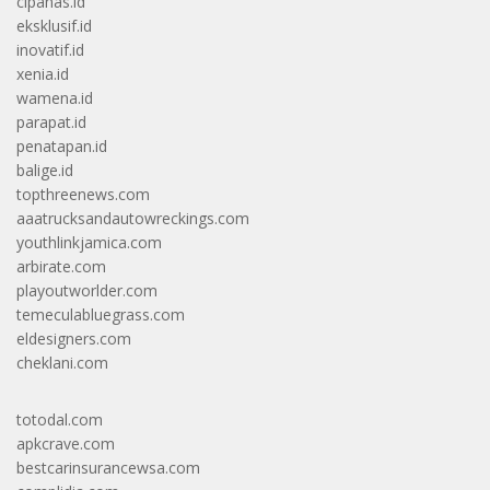
cipanas.id
eksklusif.id
inovatif.id
xenia.id
wamena.id
parapat.id
penatapan.id
balige.id
topthreenews.com
aaatrucksandautowreckings.com
youthlinkjamica.com
arbirate.com
playoutworlder.com
temeculabluegrass.com
eldesigners.com
cheklani.com
totodal.com
apkcrave.com
bestcarinsurancewsa.com