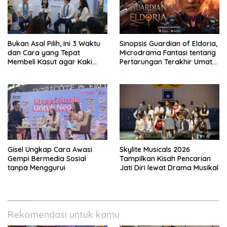
Bukan Asal Pilih, Ini 3 Waktu
Sinopsis Guardian of Eldoria,
dan Cara yang Tepat
Microdrama Fantasi tentang
Membeli Kasut agar Kaki
Pertarungan Terakhir Umat
Tetap Sehat
Manusia Ke V+Short
Gisel Ungkap Cara Awasi
Skylite Musicals 2026
Gempi Bermedia Sosial
Tampilkan Kisah Pencarian
tanpa Menggurui
Jati Diri lewat Drama Musikal
Rekomendasi untuk kamu