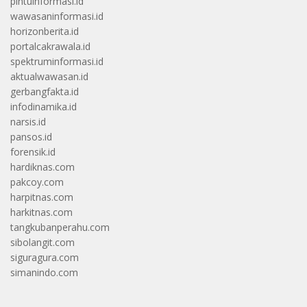
pintuinformasi.id
wawasaninformasi.id
horizonberita.id
portalcakrawala.id
spektruminformasi.id
aktualwawasan.id
gerbangfakta.id
infodinamika.id
narsis.id
pansos.id
forensik.id
hardiknas.com
pakcoy.com
harpitnas.com
harkitnas.com
tangkubanperahu.com
sibolangit.com
siguragura.com
simanindo.com