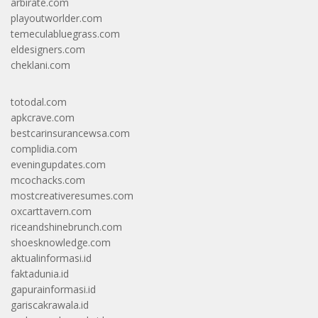
arbirate.com
playoutworlder.com
temeculabluegrass.com
eldesigners.com
cheklani.com
totodal.com
apkcrave.com
bestcarinsurancewsa.com
complidia.com
eveningupdates.com
mcochacks.com
mostcreativeresumes.com
oxcarttavern.com
riceandshinebrunch.com
shoesknowledge.com
aktualinformasi.id
faktadunia.id
gapurainformasi.id
gariscakrawala.id