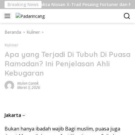
Langsung
Breaking News
6 Fakta Nissan X-Trail Pesaing Fortuner dan Pajero Sport
ke
konten
Beranda
Kuliner
Kuliner
Apa yang Terjadi Di Tubuh Di Puasa
Ramadan? Ini Penjelasan Ahli
Kebugaran
Wulan Cantik
Maret 3, 2026
Jakarta
–
Bukan hanya ibadah wajib Bagi muslim, puasa juga