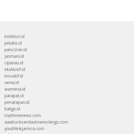
bandar besar starlight princess1000 bagi bonus
kolektor.id
pelukis.id
pancoran.id
jasmani.id
cipanas.id
eksklusif.id
inovatif.id
xenia.id
wamena.id
parapat.id
penatapan.id
balige.id
topthreenews.com
aaatrucksandautowreckings.com
youthlinkjamica.com