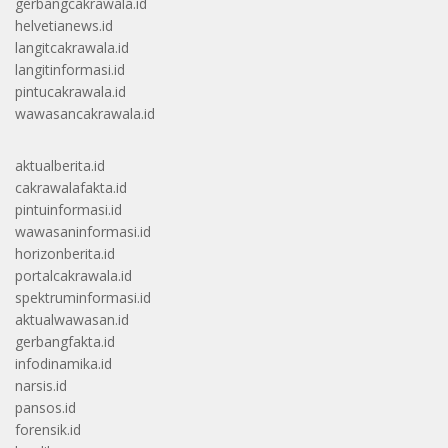
gerbangcakrawala.id
helvetianews.id
langitcakrawala.id
langitinformasi.id
pintucakrawala.id
wawasancakrawala.id
aktualberita.id
cakrawalafakta.id
pintuinformasi.id
wawasaninformasi.id
horizonberita.id
portalcakrawala.id
spektruminformasi.id
aktualwawasan.id
gerbangfakta.id
infodinamika.id
narsis.id
pansos.id
forensik.id