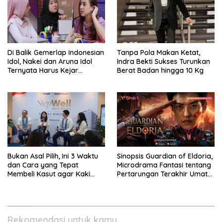
Di Balik Gemerlap Indonesian
Tanpa Pola Makan Ketat,
Idol, Nakei dan Aruna Idol
Indra Bekti Sukses Turunkan
Ternyata Harus Kejar
Berat Badan hingga 10 Kg
Sekolah Di Karantina
Bukan Asal Pilih, Ini 3 Waktu
Sinopsis Guardian of Eldoria,
dan Cara yang Tepat
Microdrama Fantasi tentang
Membeli Kasut agar Kaki
Pertarungan Terakhir Umat
Tetap Sehat
Manusia Ke V+Short
Rekomendasi untuk kamu