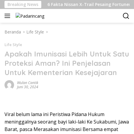
Langsung
njutan
Breaking News
6 Fakta Nissan X-Trail Pesaing Fortuner dan Paj
ke
konten
Beranda
Life Style
Life Style
Apakah Imunisasi Lebih Untuk Satu
Proteksi Aman? Ini Penjelasan
Untuk Kementerian Kesejajaran
Wulan Cantik
Juni 30, 2024
Viral belum lama ini Peristiwa Pidana Hukum
meninggalnya seorang bayi laki-laki Ke Sukabumi, Jawa
Barat, pasca Merasakan imunisasi Bersama empat