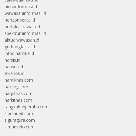
pintuinformasi.id
wawasaninformasi.id
horizonberita.id
portalcakrawala.id
spektruminformasi.id
aktualwawasan.id
gerbangfakta.id
infodinamika.id
narsis.id
pansos.id
forensik.id
hardiknas.com
pakcoy.com
harpitnas.com
harkitnas.com
tangkubanperahu.com
sibolangit.com
siguragura.com
simanindo.com