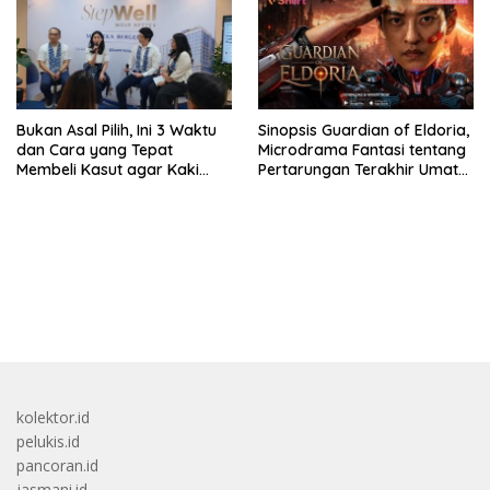
Bukan Asal Pilih, Ini 3 Waktu
Sinopsis Guardian of Eldoria,
dan Cara yang Tepat
Microdrama Fantasi tentang
Membeli Kasut agar Kaki
Pertarungan Terakhir Umat
Tetap Sehat
Manusia Ke V+Short
bandar besar starlight princess1000 bagi bonus
kolektor.id
pelukis.id
pancoran.id
jasmani.id