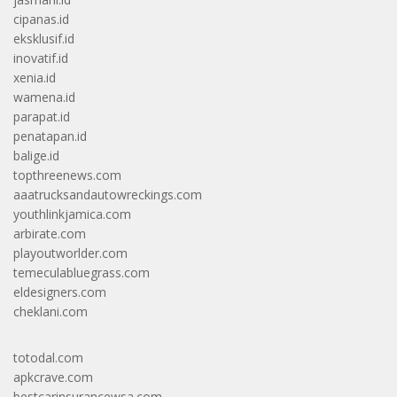
cipanas.id
eksklusif.id
inovatif.id
xenia.id
wamena.id
parapat.id
penatapan.id
balige.id
topthreenews.com
aaatrucksandautowreckings.com
youthlinkjamica.com
arbirate.com
playoutworlder.com
temeculabluegrass.com
eldesigners.com
cheklani.com
totodal.com
apkcrave.com
bestcarinsurancewsa.com