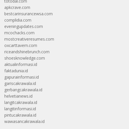
totodal.com
apkcrave.com
bestcarinsurancewsa.com
complidia.com
eveningupdates.com
mcochacks.com
mostcreativeresumes.com
oxcarttavern.com
riceandshinebrunch.com
shoesknowledge.com
aktualinformasi.id
faktadunia.id
gapurainformasi.id
gariscakrawala.id
gerbangcakrawala.id
helvetianews.id
langitcakrawala.id
langitinformasi.id
pintucakrawala.id
wawasancakrawala.id