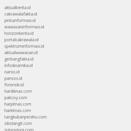
aktualberita.id
cakrawalafakta.id
pintuinformasi.id
wawasaninformasi.id
horizonberita.id
portalcakrawala.id
spektruminformasi.id
aktualwawasan.id
gerbangfakta.id
infodinamika.id
narsis.id
pansos.id
forensik.id
hardiknas.com
pakcoy.com
harpitnas.com
harkitnas.com
tangkubanperahu.com
sibolangit.com
siguragura.com