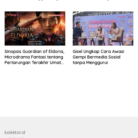
Tetap Sehat
Sinopsis Guardian of Eldoria,
Gisel Ungkap Cara Awasi
Microdrama Fantasi tentang
Gempi Bermedia Sosial
Pertarungan Terakhir Umat
tanpa Menggurui
Manusia Ke V+Short
bandar besar starlight princess1000 bagi bonus
kolektor.id