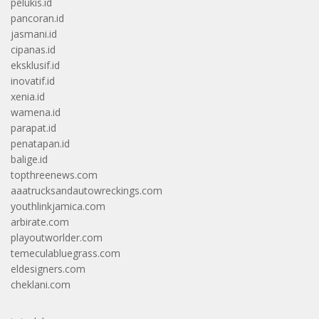
pelukis.id
pancoran.id
jasmani.id
cipanas.id
eksklusif.id
inovatif.id
xenia.id
wamena.id
parapat.id
penatapan.id
balige.id
topthreenews.com
aaatrucksandautowreckings.com
youthlinkjamica.com
arbirate.com
playoutworlder.com
temeculabluegrass.com
eldesigners.com
cheklani.com