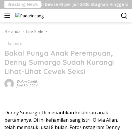
Langsung
Breaking News
Cadangan Devisa RI per Juli 2026 Stagnan Hingga USD145 
ke
konten
Beranda
Life Style
Life Style
Bakal Punya Anak Perempuan,
Denny Sumargo Sudah Kurangi
Lihat-Lihat Cewek Seksi
Wulan Cantik
Juni 30, 2024
Denny Sumargo Di menantikan kelahiran anak
pertamanya. Di ini kehamilan sang istri, Olivia Allan,
telah memasuki usai 8 bulan. Foto/Instagram Denny