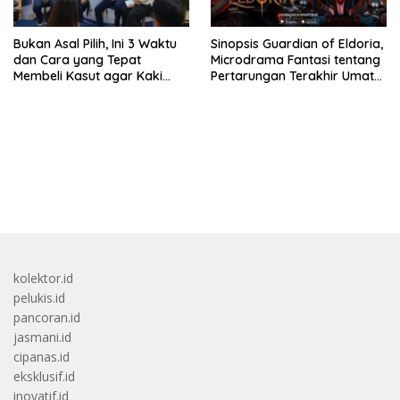
Bukan Asal Pilih, Ini 3 Waktu
Sinopsis Guardian of Eldoria,
dan Cara yang Tepat
Microdrama Fantasi tentang
Membeli Kasut agar Kaki
Pertarungan Terakhir Umat
Tetap Sehat
Manusia Ke V+Short
bandar besar starlight princess1000 bagi bonus
kolektor.id
pelukis.id
pancoran.id
jasmani.id
cipanas.id
eksklusif.id
inovatif.id