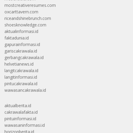
mostcreativeresumes.com
oxcarttavern.com
riceandshinebrunch.com
shoesknowledge.com
aktualinformasi.id
faktadunia.id
gapurainformasi.id
gariscakrawala.id
gerbangcakrawala.id
helvetianews.id
langitcakrawala.id
langitinformasi.id
pintucakrawala.id
wawasancakrawala.id
aktualberita.id
cakrawalafakta.id
pintuinformasi.id
wawasaninformasi.id
horizonberita.id