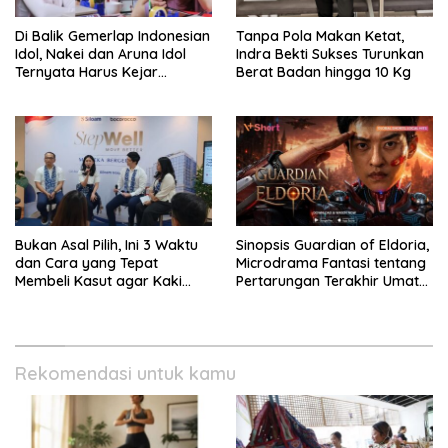
Di Balik Gemerlap Indonesian
Tanpa Pola Makan Ketat,
Idol, Nakei dan Aruna Idol
Indra Bekti Sukses Turunkan
Ternyata Harus Kejar
Berat Badan hingga 10 Kg
Sekolah Di Karantina
Bukan Asal Pilih, Ini 3 Waktu
Sinopsis Guardian of Eldoria,
dan Cara yang Tepat
Microdrama Fantasi tentang
Membeli Kasut agar Kaki
Pertarungan Terakhir Umat
Tetap Sehat
Manusia Ke V+Short
Rekomendasi untuk kamu