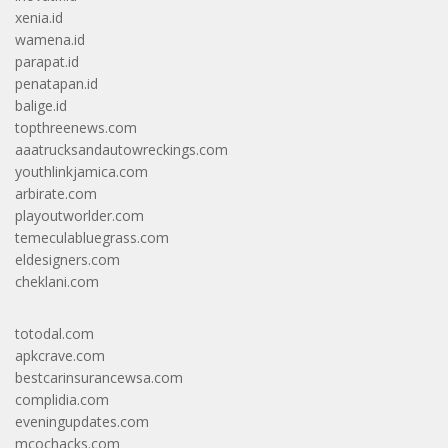
xenia.id
wamena.id
parapat.id
penatapan.id
balige.id
topthreenews.com
aaatrucksandautowreckings.com
youthlinkjamica.com
arbirate.com
playoutworlder.com
temeculabluegrass.com
eldesigners.com
cheklani.com
totodal.com
apkcrave.com
bestcarinsurancewsa.com
complidia.com
eveningupdates.com
mcochacks.com