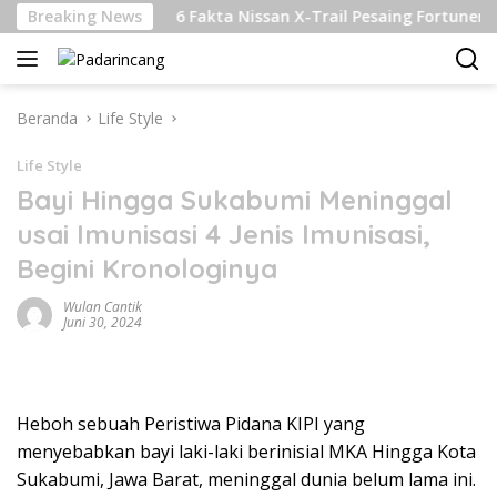
Langsung
njutan
Breaking News
6 Fakta Nissan X-Trail Pesaing Fortuner dan Paj
ke
konten
Beranda
Life Style
Life Style
Bayi Hingga Sukabumi Meninggal
usai Imunisasi 4 Jenis Imunisasi,
Begini Kronologinya
Wulan Cantik
Juni 30, 2024
Heboh sebuah Peristiwa Pidana KIPI yang
menyebabkan bayi laki-laki berinisial MKA Hingga Kota
Sukabumi, Jawa Barat, meninggal dunia belum lama ini.