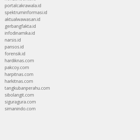
portalcakrawala.id
spektruminformasi.id
aktualwawasan.id
gerbangfakta.id
infodinamika.id
narsis.id
pansos.id
forensik.id
hardiknas.com
pakcoy.com
harpitnas.com
harkitnas.com
tangkubanperahu.com
sibolangit.com
siguragura.com
simanindo.com