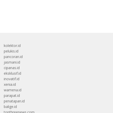
bandar besar starlight princess1000 bagi bonus
kolektor.id
pelukis.id
pancoran.id
jasmani.id
cipanas.id
eksklusif.id
inovatif.id
xenia.id
wamena.id
parapat.id
penatapan.id
balige.id
topthreenews.com