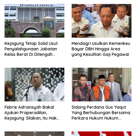
Kejagung Tetap Solid Usut
Mendagri Usulkan Kemenkeu
Penyalahgunaan Jabatan
Bayar DBH Hingga Area
Kelas Berat Di Ditengah
yang Kesulitan Gaji Pegawai
Permasalahan Internal
Febrie Adriansyah Bakal
Sidang Perdana Gus Yaqut
Ajukan Praperadilan,
Yang Berhubungan Bersama
Kejagung: Silakan, Itu Hak
Perkara Hukum Hukum
Dugaan Pelaku
Kuota Haji Digelar Selasa 11
Agustus