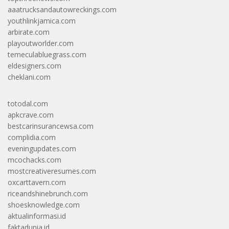
aaatrucksandautowreckings.com
youthlinkjamica.com
arbirate.com
playoutworlder.com
temeculabluegrass.com
eldesigners.com
cheklani.com
totodal.com
apkcrave.com
bestcarinsurancewsa.com
complidia.com
eveningupdates.com
mcochacks.com
mostcreativeresumes.com
oxcarttavern.com
riceandshinebrunch.com
shoesknowledge.com
aktualinformasi.id
faktadunia.id