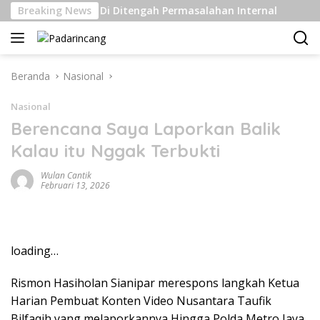
Langsung
 Kelas Berat Di Ditengah Permasalahan Internal
Breaking News
Pengi
ke
konten
Beranda
Nasional
Nasional
Berencana Saya Laporkan Balik
Kalau itu Nggak Terbukti
Wulan Cantik
Februari 13, 2026
loading…
Rismon Hasiholan Sianipar merespons langkah Ketua
Harian Pembuat Konten Video Nusantara Taufik
Bilfaqih yang melaporkannya Hingga Polda Metro Jaya