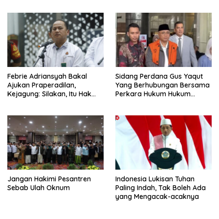
Permasalahan Internal
Febrie Adriansyah Bakal
Sidang Perdana Gus Yaqut
Ajukan Praperadilan,
Yang Berhubungan Bersama
Kejagung: Silakan, Itu Hak
Perkara Hukum Hukum
Dugaan Pelaku
Kuota Haji Digelar Selasa 11
Agustus
Jangan Hakimi Pesantren
Indonesia Lukisan Tuhan
Sebab Ulah Oknum
Paling Indah, Tak Boleh Ada
yang Mengacak-acaknya