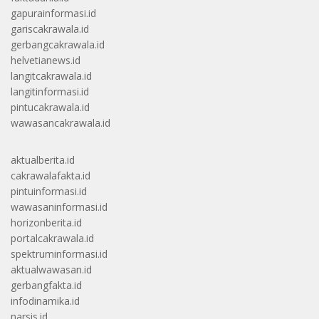
gapurainformasi.id
gariscakrawala.id
gerbangcakrawala.id
helvetianews.id
langitcakrawala.id
langitinformasi.id
pintucakrawala.id
wawasancakrawala.id
aktualberita.id
cakrawalafakta.id
pintuinformasi.id
wawasaninformasi.id
horizonberita.id
portalcakrawala.id
spektruminformasi.id
aktualwawasan.id
gerbangfakta.id
infodinamika.id
narsis.id