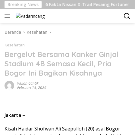
Langsung
jutan
Breaking News
6 Fakta Nissan X-Trail Pesaing Fortuner dan Paje
ke
konten
Beranda
Kesehatan
Kesehatan
Bergelut Bersama Kanker Ginjal
Stadium 4B Semasa Kecil, Pria
Bogor Ini Bagikan Kisahnya
Wulan Cantik
Februari 15, 2026
Jakarta
–
Kisah Haidar Shofwan Ali Saepulloh (20) asal Bogor