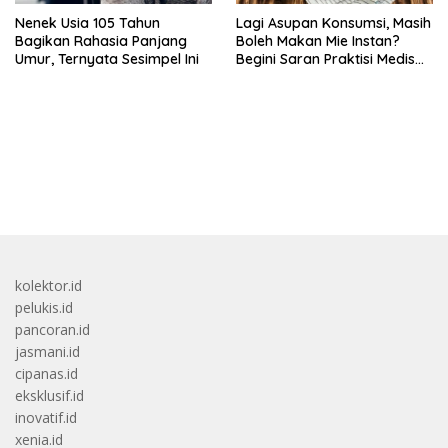
Nenek Usia 105 Tahun
Lagi Asupan Konsumsi, Masih
Bagikan Rahasia Panjang
Boleh Makan Mie Instan?
Umur, Ternyata Sesimpel Ini
Begini Saran Praktisi Medis
Gizi
bandar besar starlight princess1000 bagi bonus
kolektor.id
pelukis.id
pancoran.id
jasmani.id
cipanas.id
eksklusif.id
inovatif.id
xenia.id