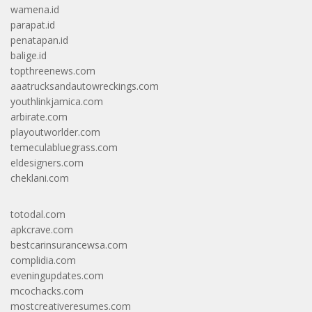
wamena.id
parapat.id
penatapan.id
balige.id
topthreenews.com
aaatrucksandautowreckings.com
youthlinkjamica.com
arbirate.com
playoutworlder.com
temeculabluegrass.com
eldesigners.com
cheklani.com
totodal.com
apkcrave.com
bestcarinsurancewsa.com
complidia.com
eveningupdates.com
mcochacks.com
mostcreativeresumes.com