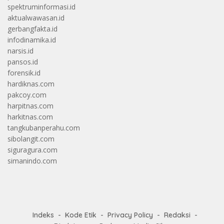
spektruminformasi.id
aktualwawasan.id
gerbangfakta.id
infodinamika.id
narsis.id
pansos.id
forensik.id
hardiknas.com
pakcoy.com
harpitnas.com
harkitnas.com
tangkubanperahu.com
sibolangit.com
siguragura.com
simanindo.com
Indeks
Kode Etik
Privacy Policy
Redaksi