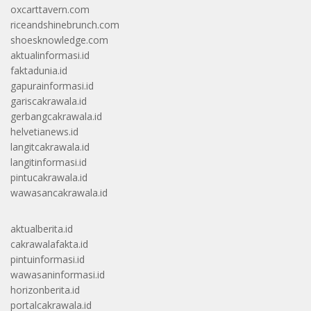
oxcarttavern.com
riceandshinebrunch.com
shoesknowledge.com
aktualinformasi.id
faktadunia.id
gapurainformasi.id
gariscakrawala.id
gerbangcakrawala.id
helvetianews.id
langitcakrawala.id
langitinformasi.id
pintucakrawala.id
wawasancakrawala.id
aktualberita.id
cakrawalafakta.id
pintuinformasi.id
wawasaninformasi.id
horizonberita.id
portalcakrawala.id