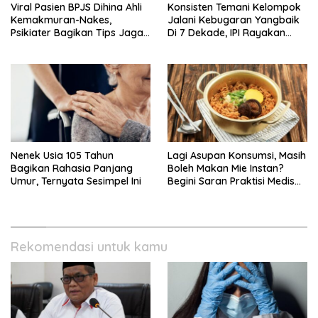
Viral Pasien BPJS Dihina Ahli
Konsisten Temani Kelompok
Kemakmuran-Nakes,
Jalani Kebugaran Yangbaik
Psikiater Bagikan Tips Jaga
Di 7 Dekade, IPI Rayakan
Empati Di Medsos
Campaign 70th Sehatkan
Indonesia
Nenek Usia 105 Tahun
Lagi Asupan Konsumsi, Masih
Bagikan Rahasia Panjang
Boleh Makan Mie Instan?
Umur, Ternyata Sesimpel Ini
Begini Saran Praktisi Medis
Gizi
Rekomendasi untuk kamu