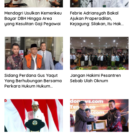
Mendagri Usulkan Kemenkeu
Febrie Adriansyah Bakal
Bayar DBH Hingga Area
Ajukan Praperadilan,
yang Kesulitan Gaji Pegawai
Kejagung: Silakan, Itu Hak
Dugaan Pelaku
Sidang Perdana Gus Yaqut
Jangan Hakimi Pesantren
Yang Berhubungan Bersama
Sebab Ulah Oknum
Perkara Hukum Hukum
Kuota Haji Digelar Selasa 11
Agustus