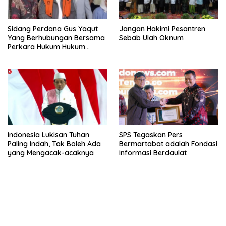
Sidang Perdana Gus Yaqut
Jangan Hakimi Pesantren
Yang Berhubungan Bersama
Sebab Ulah Oknum
Perkara Hukum Hukum
Kuota Haji Digelar Selasa 11
Agustus
Indonesia Lukisan Tuhan
SPS Tegaskan Pers
Paling Indah, Tak Boleh Ada
Bermartabat adalah Fondasi
yang Mengacak-acaknya
Informasi Berdaulat
bandar besar starlight princess1000 bagi bonus