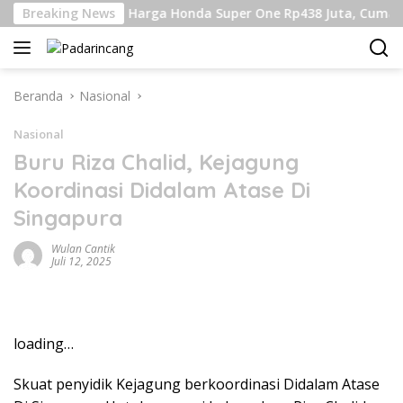
Langsung
gebukin
Breaking News
Harga Honda Super One Rp438 Juta, Cuma 100 U
ke
konten
Beranda
Nasional
Nasional
Buru Riza Chalid, Kejagung
Koordinasi Didalam Atase Di
Singapura
Wulan Cantik
Juli 12, 2025
loading…
Skuat penyidik Kejagung berkoordinasi Didalam Atase