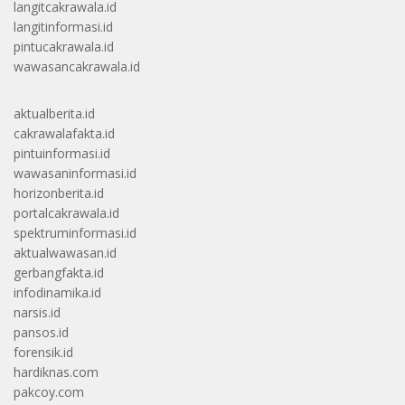
langitcakrawala.id
langitinformasi.id
pintucakrawala.id
wawasancakrawala.id
aktualberita.id
cakrawalafakta.id
pintuinformasi.id
wawasaninformasi.id
horizonberita.id
portalcakrawala.id
spektruminformasi.id
aktualwawasan.id
gerbangfakta.id
infodinamika.id
narsis.id
pansos.id
forensik.id
hardiknas.com
pakcoy.com