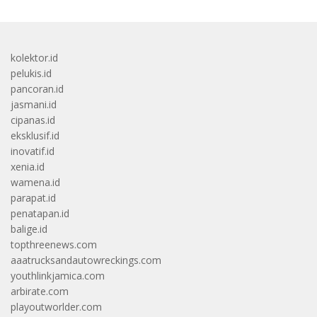
kolektor.id
pelukis.id
pancoran.id
jasmani.id
cipanas.id
eksklusif.id
inovatif.id
xenia.id
wamena.id
parapat.id
penatapan.id
balige.id
topthreenews.com
aaatrucksandautowreckings.com
youthlinkjamica.com
arbirate.com
playoutworlder.com