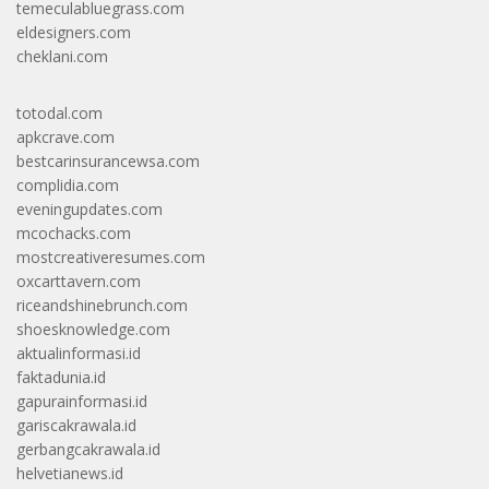
temeculabluegrass.com
eldesigners.com
cheklani.com
totodal.com
apkcrave.com
bestcarinsurancewsa.com
complidia.com
eveningupdates.com
mcochacks.com
mostcreativeresumes.com
oxcarttavern.com
riceandshinebrunch.com
shoesknowledge.com
aktualinformasi.id
faktadunia.id
gapurainformasi.id
gariscakrawala.id
gerbangcakrawala.id
helvetianews.id