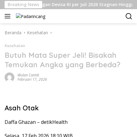
Langsung
Breaking News
Cadangan Devisa RI per Juli 2026 Stagnan Hingga USD1
ke
konten
Beranda
Kesehatan
Kesehatan
Butuh Mata Super Jeli! Bisakah
Temukan Angka yang Berbeda?
Wulan Cantik
Februari 17, 2026
Asah Otak
Daffa Ghazan –
detikHealth
Selasa, 17 Feb 2026 18:10 WIB