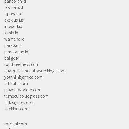
pancoran.id
jasmani.id
cipanas.id
eksklusif.id
inovatif.id
xenia.id
wamena.id
parapat.id
penatapan.id
balige.id
topthreenews.com
aaatrucksandautowreckings.com
youthlinkjamica.com
arbirate.com
playoutworlder.com
temeculabluegrass.com
eldesigners.com
cheklani.com
totodal.com