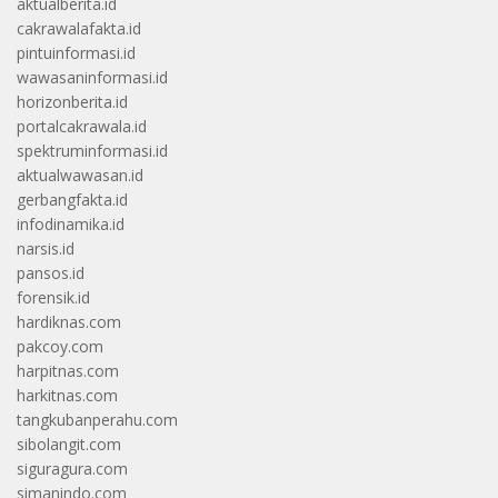
aktualberita.id
cakrawalafakta.id
pintuinformasi.id
wawasaninformasi.id
horizonberita.id
portalcakrawala.id
spektruminformasi.id
aktualwawasan.id
gerbangfakta.id
infodinamika.id
narsis.id
pansos.id
forensik.id
hardiknas.com
pakcoy.com
harpitnas.com
harkitnas.com
tangkubanperahu.com
sibolangit.com
siguragura.com
simanindo.com