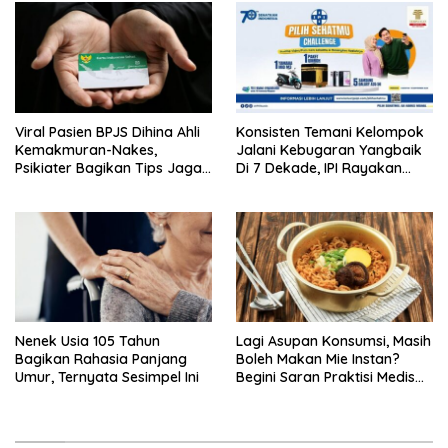
Viral Pasien BPJS Dihina Ahli
Konsisten Temani Kelompok
Kemakmuran-Nakes,
Jalani Kebugaran Yangbaik
Psikiater Bagikan Tips Jaga
Di 7 Dekade, IPI Rayakan
Empati Di Medsos
Campaign 70th Sehatkan
Indonesia
Nenek Usia 105 Tahun
Lagi Asupan Konsumsi, Masih
Bagikan Rahasia Panjang
Boleh Makan Mie Instan?
Umur, Ternyata Sesimpel Ini
Begini Saran Praktisi Medis
Gizi