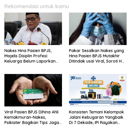
Rekomendasi untuk kamu
Nakes Hina Pasien BPJS,
Pakar Sesalkan Nakes yang
Majelis Disiplin Profesi:
Hina Pasien BPJS Mutakhir
Keluarga Belum Laporkan
Ditindak usai Viral, Soroti Hal
Pelaku
Ini
Viral Pasien BPJS Dihina Ahli
Konsisten Temani Kelompok
Kemakmuran-Nakes,
Jalani Kebugaran Yangbaik
Psikiater Bagikan Tips Jaga
Di 7 Dekade, IPI Rayakan
Empati Di Medsos
Campaign 70th Sehatkan