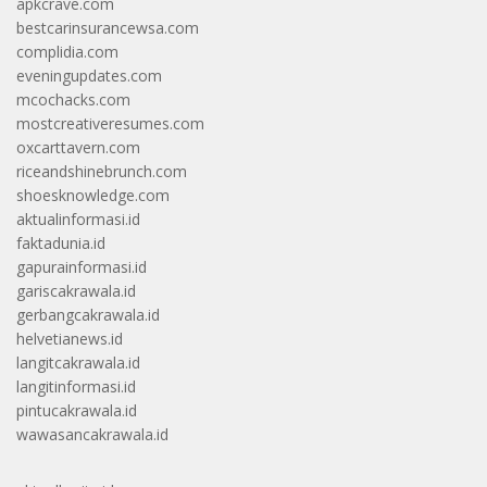
apkcrave.com
bestcarinsurancewsa.com
complidia.com
eveningupdates.com
mcochacks.com
mostcreativeresumes.com
oxcarttavern.com
riceandshinebrunch.com
shoesknowledge.com
aktualinformasi.id
faktadunia.id
gapurainformasi.id
gariscakrawala.id
gerbangcakrawala.id
helvetianews.id
langitcakrawala.id
langitinformasi.id
pintucakrawala.id
wawasancakrawala.id