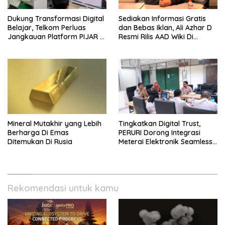
Dukung Transformasi Digital
Sediakan Informasi Gratis
Belajar, Telkom Perluas
dan Bebas Iklan, Ali Azhar D
Jangkauan Platform PIJAR Di
Resmi Rilis AAD Wiki Di
Ratusan Ribu Siswa
Surabaya
Mineral Mutakhir yang Lebih
Tingkatkan Digital Trust,
Berharga Di Emas
PERURI Dorong Integrasi
Ditemukan Di Rusia
Meterai Elektronik Seamless
Di Layanan Karantina
Rekomendasi untuk kamu