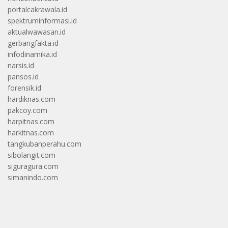
portalcakrawala.id
spektruminformasi.id
aktualwawasan.id
gerbangfakta.id
infodinamika.id
narsis.id
pansos.id
forensik.id
hardiknas.com
pakcoy.com
harpitnas.com
harkitnas.com
tangkubanperahu.com
sibolangit.com
siguragura.com
simanindo.com