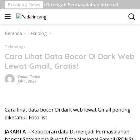
Langsung
Kelas Berat Di Ditengah Permasalahan Internal
Breaking News
Pengir
ke
konten
Beranda
Teknologi
Teknologi
Cara Lihat Data Bocor Di Dark Web
Lewat Gmail, Gratis!
Wulan Cantik
Juli 1, 2024
Cara lihat data bocor Di dark web lewat Gmail penting
diketahui. Foto: ist
JAKARTA
– Kebocoran data Di menjadi Permasalahan
hangat Setelahnya Pusat Data Nasional Sambil (PDNS)