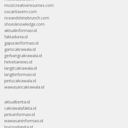
mostcreativeresumes.com
oxcarttavern.com
riceandshinebrunch.com
shoesknowledge.com
aktualinformasi.id
faktadunia.id
gapurainformasi.id
gariscakrawala.id
gerbangcakrawala.id
helvetianews.id
langitcakrawala.id
langitinformasi.id
pintucakrawala.id
wawasancakrawala.id
aktualberita.id
cakrawalafakta.id
pintuinformasi.id
wawasaninformasi.id
horizonberita.id