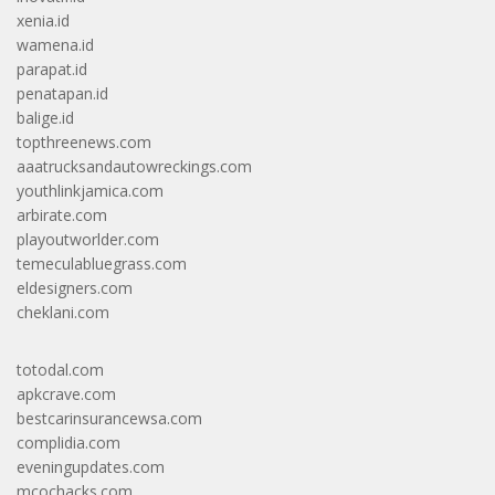
xenia.id
wamena.id
parapat.id
penatapan.id
balige.id
topthreenews.com
aaatrucksandautowreckings.com
youthlinkjamica.com
arbirate.com
playoutworlder.com
temeculabluegrass.com
eldesigners.com
cheklani.com
totodal.com
apkcrave.com
bestcarinsurancewsa.com
complidia.com
eveningupdates.com
mcochacks.com