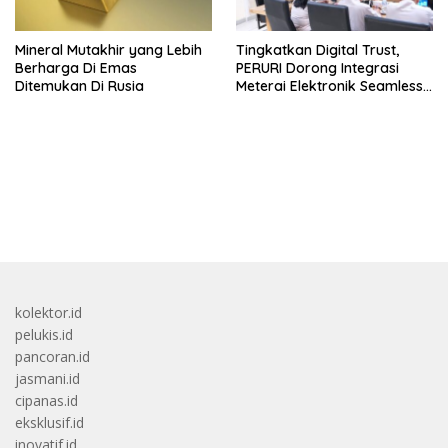
Mineral Mutakhir yang Lebih
Tingkatkan Digital Trust,
Berharga Di Emas
PERURI Dorong Integrasi
Ditemukan Di Rusia
Meterai Elektronik Seamless
Di Layanan Karantina
bandar besar starlight princess1000 bagi bonus
kolektor.id
pelukis.id
pancoran.id
jasmani.id
cipanas.id
eksklusif.id
inovatif.id