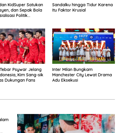
 dan KidSuper Satukan
Sandalku hingga Tidur Karena
esyen, dan Sepak Bola
Itu Faktor Krusial
ialisasi Politik
onal
Tebar Psywar Jelang
Inter Milan Bungkam
donesia, Kim Sang-sik
Manchester City Lewat Drama
las Dukungan Fans
Adu Eksekusi
dalam