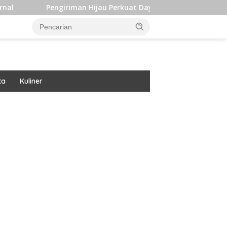
engiriman Hijau Perkuat Daya Saing dan Dukung Target Iklim In
ta
Kuliner
ar besar starlight princess1000 bagi bonus