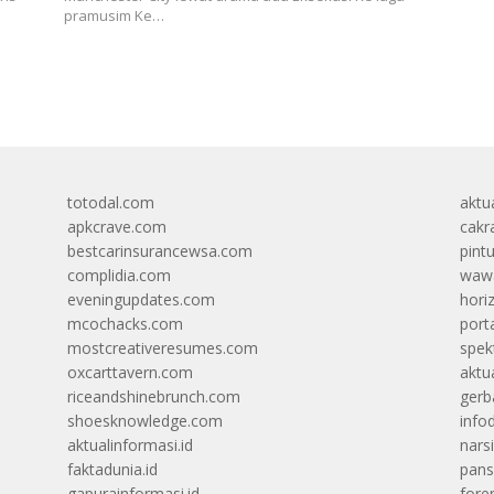
pramusim Ke…
totodal.com
aktua
apkcrave.com
cakr
bestcarinsurancewsa.com
pint
complidia.com
wawa
eveningupdates.com
hori
mcochacks.com
port
mostcreativeresumes.com
spek
oxcarttavern.com
aktu
riceandshinebrunch.com
gerb
shoesknowledge.com
info
aktualinformasi.id
narsi
faktadunia.id
pans
gapurainformasi.id
foren