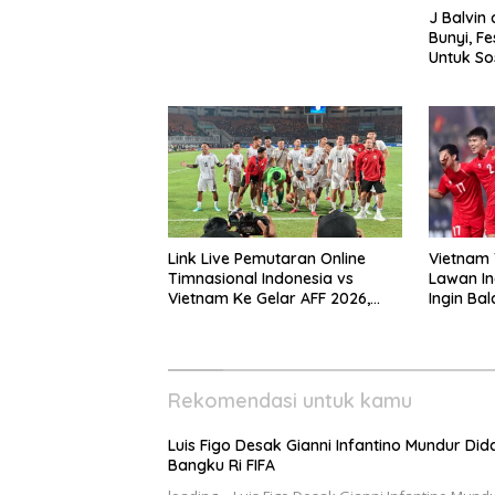
J Balvin
Bunyi, F
Untuk Sos
Internasi
Link Live Pemutaran Online
Vietnam 
Timnasional Indonesia vs
Lawan In
Vietnam Ke Gelar AFF 2026,
Ingin Ba
Kick-off Malam Ini!
Rekomendasi untuk kamu
Luis Figo Desak Gianni Infantino Mundur Di
Bangku Ri FIFA