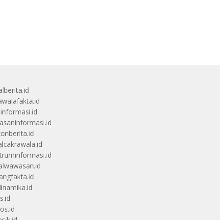
lberita.id
awalafakta.id
uinformasi.id
saninformasi.id
zonberita.id
alcakrawala.id
truminformasi.id
alwawasan.id
angfakta.id
dinamika.id
s.id
os.id
sik.id