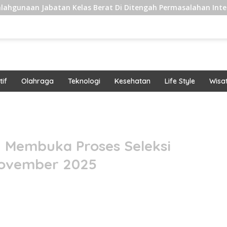
atan Kelas Berat Di Ditengah Permasalahan Internal
P
if
Olahraga
Teknologi
Kesehatan
Life Style
Wisa
band
2 Membuka Proses Seleksi
November 2025