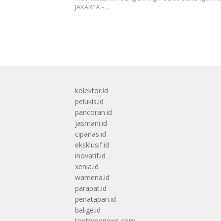
JAKARTA –…
kolektor.id
pelukis.id
pancoran.id
jasmani.id
cipanas.id
eksklusif.id
inovatif.id
xenia.id
wamena.id
parapat.id
penatapan.id
balige.id
topthreenews.com