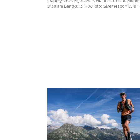
loading… Luis Figo Desak Gianni Infantino Mund
Didalam Bangku Ri FIFA. Foto: Givemesport Luis 