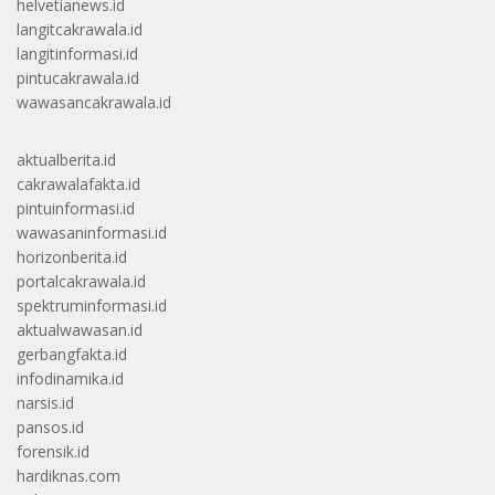
helvetianews.id
langitcakrawala.id
langitinformasi.id
pintucakrawala.id
wawasancakrawala.id
aktualberita.id
cakrawalafakta.id
pintuinformasi.id
wawasaninformasi.id
horizonberita.id
portalcakrawala.id
spektruminformasi.id
aktualwawasan.id
gerbangfakta.id
infodinamika.id
narsis.id
pansos.id
forensik.id
hardiknas.com