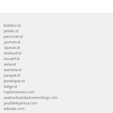
kolektor.id
pelukis.id
pancoran.id
jasmani.id
cipanas.id
eksklusif.id
inovatif.id
xenia.id
wamena.id
parapat.id
penatapan.id
balige.id
topthreenews.com
aaatrucksandautowreckings.com
youthlinkjamica.com
arbirate.com