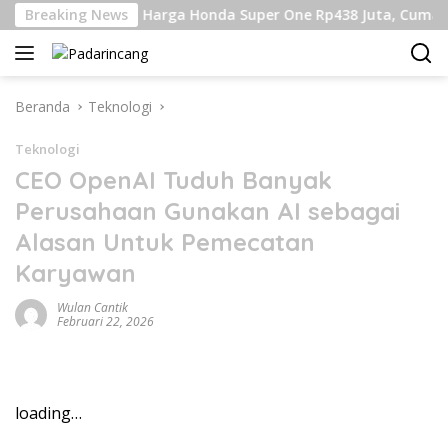
Langsung
ebukin
Breaking News
Harga Honda Super One Rp438 Juta, Cuma 100 Un
ke
konten
Beranda
Teknologi
Teknologi
CEO OpenAI Tuduh Banyak
Perusahaan Gunakan AI sebagai
Alasan Untuk Pemecatan
Karyawan
Wulan Cantik
Februari 22, 2026
loading…