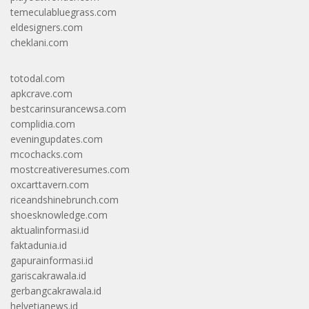
temeculabluegrass.com
eldesigners.com
cheklani.com
totodal.com
apkcrave.com
bestcarinsurancewsa.com
complidia.com
eveningupdates.com
mcochacks.com
mostcreativeresumes.com
oxcarttavern.com
riceandshinebrunch.com
shoesknowledge.com
aktualinformasi.id
faktadunia.id
gapurainformasi.id
gariscakrawala.id
gerbangcakrawala.id
helvetianews.id