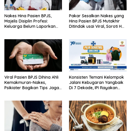
Nakes Hina Pasien BPJS,
Pakar Sesalkan Nakes yang
Majelis Disiplin Profesi:
Hina Pasien BPJS Mutakhir
Keluarga Belum Laporkan
Ditindak usai Viral, Soroti Hal
Pelaku
Ini
Viral Pasien BPJS Dihina Ahli
Konsisten Temani Kelompok
Kemakmuran-Nakes,
Jalani Kebugaran Yangbaik
Psikiater Bagikan Tips Jaga
Di 7 Dekade, IPI Rayakan
Empati Di Medsos
Campaign 70th Sehatkan
Indonesia