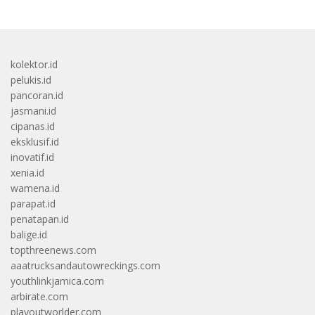
kolektor.id
pelukis.id
pancoran.id
jasmani.id
cipanas.id
eksklusif.id
inovatif.id
xenia.id
wamena.id
parapat.id
penatapan.id
balige.id
topthreenews.com
aaatrucksandautowreckings.com
youthlinkjamica.com
arbirate.com
playoutworlder.com