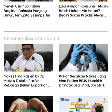
Nenek Usia 105 Tahun
Lagi Asupan Konsumsi, Masih
Bagikan Rahasia Panjang
Boleh Makan Mie Instan?
Umur, Ternyata Sesimpel Ini
Begini Saran Praktisi Medis
Gizi
Rekomendasi untuk kamu
Nakes Hina Pasien BPJS,
Pakar Sesalkan Nakes yang
Majelis Disiplin Profesi:
Hina Pasien BPJS Mutakhir
Keluarga Belum Laporkan
Ditindak usai Viral, Soroti Hal
Pelaku
Ini