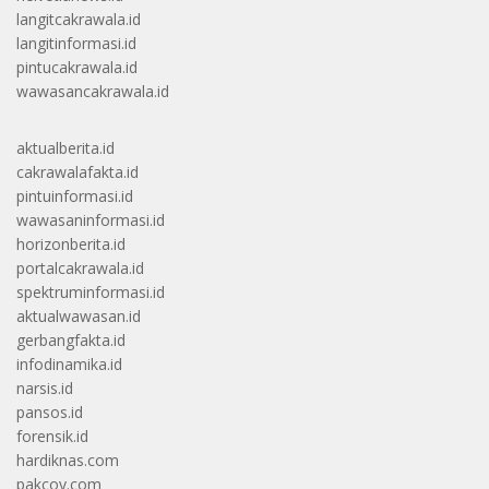
langitcakrawala.id
langitinformasi.id
pintucakrawala.id
wawasancakrawala.id
aktualberita.id
cakrawalafakta.id
pintuinformasi.id
wawasaninformasi.id
horizonberita.id
portalcakrawala.id
spektruminformasi.id
aktualwawasan.id
gerbangfakta.id
infodinamika.id
narsis.id
pansos.id
forensik.id
hardiknas.com
pakcoy.com