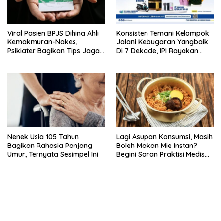
Viral Pasien BPJS Dihina Ahli
Konsisten Temani Kelompok
Kemakmuran-Nakes,
Jalani Kebugaran Yangbaik
Psikiater Bagikan Tips Jaga
Di 7 Dekade, IPI Rayakan
Empati Di Medsos
Campaign 70th Sehatkan
Indonesia
Nenek Usia 105 Tahun
Lagi Asupan Konsumsi, Masih
Bagikan Rahasia Panjang
Boleh Makan Mie Instan?
Umur, Ternyata Sesimpel Ini
Begini Saran Praktisi Medis
Gizi
bandar besar starlight princess1000 bagi bonus