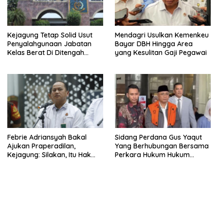
Kejagung Tetap Solid Usut
Mendagri Usulkan Kemenkeu
Penyalahgunaan Jabatan
Bayar DBH Hingga Area
Kelas Berat Di Ditengah
yang Kesulitan Gaji Pegawai
Permasalahan Internal
Febrie Adriansyah Bakal
Sidang Perdana Gus Yaqut
Ajukan Praperadilan,
Yang Berhubungan Bersama
Kejagung: Silakan, Itu Hak
Perkara Hukum Hukum
Dugaan Pelaku
Kuota Haji Digelar Selasa 11
Agustus
bandar besar starlight princess1000 bagi bonus