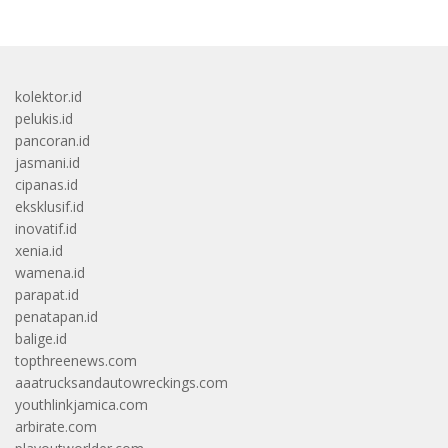
kolektor.id
pelukis.id
pancoran.id
jasmani.id
cipanas.id
eksklusif.id
inovatif.id
xenia.id
wamena.id
parapat.id
penatapan.id
balige.id
topthreenews.com
aaatrucksandautowreckings.com
youthlinkjamica.com
arbirate.com