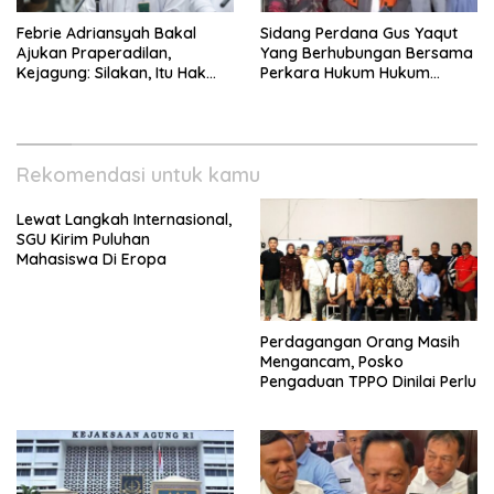
Febrie Adriansyah Bakal
Sidang Perdana Gus Yaqut
Ajukan Praperadilan,
Yang Berhubungan Bersama
Kejagung: Silakan, Itu Hak
Perkara Hukum Hukum
Dugaan Pelaku
Kuota Haji Digelar Selasa 11
Agustus
Rekomendasi untuk kamu
Lewat Langkah Internasional,
SGU Kirim Puluhan
Mahasiswa Di Eropa
Perdagangan Orang Masih
Mengancam, Posko
Pengaduan TPPO Dinilai Perlu