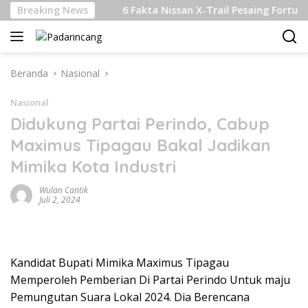
Langsung
kelanjutan
Breaking News
6 Fakta Nissan X-Trail Pesaing Fortuner dan
ke
konten
Beranda
Nasional
Nasional
Didukung Partai Perindo, Cabup
Maximus Tipagau Bakal Jadikan
Mimika Kota Industri
Wulan Cantik
Juli 2, 2024
Kandidat Bupati Mimika Maximus Tipagau
Memperoleh Pemberian Di Partai Perindo Untuk maju
Pemungutan Suara Lokal 2024. Dia Berencana