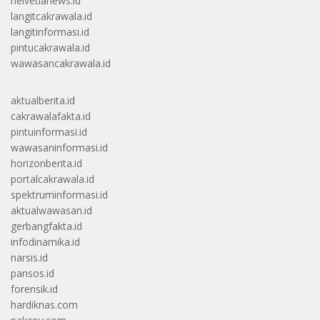
helvetianews.id
langitcakrawala.id
langitinformasi.id
pintucakrawala.id
wawasancakrawala.id
aktualberita.id
cakrawalafakta.id
pintuinformasi.id
wawasaninformasi.id
horizonberita.id
portalcakrawala.id
spektruminformasi.id
aktualwawasan.id
gerbangfakta.id
infodinamika.id
narsis.id
pansos.id
forensik.id
hardiknas.com