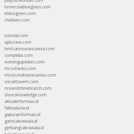
playoutworlder.com
temeculabluegrass.com
eldesigners.com
cheklani.com
totodal.com
apkcrave.com
bestcarinsurancewsa.com
complidia.com
eveningupdates.com
mcochacks.com
mostcreativeresumes.com
oxcarttavern.com
riceandshinebrunch.com
shoesknowledge.com
aktualinformasi.id
faktadunia.id
gapurainformasi.id
gariscakrawala.id
gerbangcakrawala.id