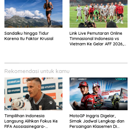
Sandalku hingga Tidur
Link Live Pemutaran Online
Karena Itu Faktor Krusial
Timnasional Indonesia vs
Vietnam Ke Gelar AFF 2026,
Kick-off Malam Ini!
Rekomendasi untuk kamu
Timpilihan Indonesia
MotoGP Inggris Digelar,
Langsung Alihkan Fokus Ke
Simak Jadwal Lengkap dan
FIFA Asosiasinegara-
Persaingan Klasemen Di
Negaraasiatenggara Cup
VISION+