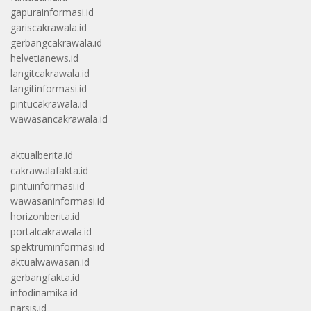
gapurainformasi.id
gariscakrawala.id
gerbangcakrawala.id
helvetianews.id
langitcakrawala.id
langitinformasi.id
pintucakrawala.id
wawasancakrawala.id
aktualberita.id
cakrawalafakta.id
pintuinformasi.id
wawasaninformasi.id
horizonberita.id
portalcakrawala.id
spektruminformasi.id
aktualwawasan.id
gerbangfakta.id
infodinamika.id
narsis.id