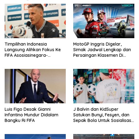
Timpilihan Indonesia
MotoGP Inggris Digelar,
Langsung Alihkan Fokus Ke
Simak Jadwal Lengkap dan
FIFA Asosiasinegara-
Persaingan Klasemen Di
Negaraasiatenggara Cup
VISION+
2026
Luis Figo Desak Gianni
J Balvin dan KidSuper
Infantino Mundur Didalam
Satukan Bunyi, Fesyen, dan
Bangku Ri FIFA
Sepak Bola Untuk Sosialisasi
Politik Internasional