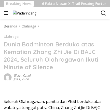
Langsung
lanjutan
Breaking News
6 Fakta Nissan X-Trail Pesaing Fortuner dan P
ke
konten
Beranda
Olahraga
Olahraga
Dunia Badminton Berduka atas
Kematian Zhang Zhi Jie Di BAJC
2024, Seluruh Olahragawan Ikuti
Minute of Silence
Wulan Cantik
Juli 1, 2024
Seluruh Olahragawan, panitia dan PBSI berduka atas
wafatnya tunggal putra China, Zhang Zhi Jie Di BAJC