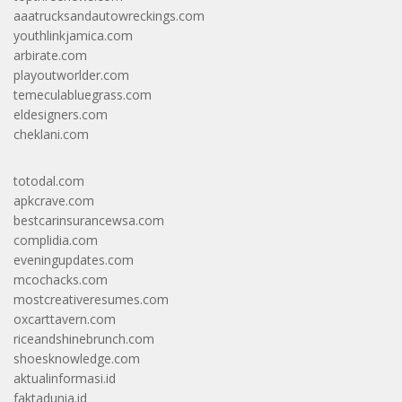
aaatrucksandautowreckings.com
youthlinkjamica.com
arbirate.com
playoutworlder.com
temeculabluegrass.com
eldesigners.com
cheklani.com
totodal.com
apkcrave.com
bestcarinsurancewsa.com
complidia.com
eveningupdates.com
mcochacks.com
mostcreativeresumes.com
oxcarttavern.com
riceandshinebrunch.com
shoesknowledge.com
aktualinformasi.id
faktadunia.id