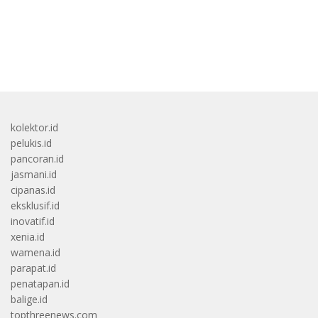
bandar besar starlight princess1000 bagi bonus
kolektor.id
pelukis.id
pancoran.id
jasmani.id
cipanas.id
eksklusif.id
inovatif.id
xenia.id
wamena.id
parapat.id
penatapan.id
balige.id
topthreenews.com