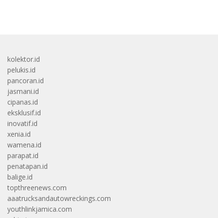
bandar besar starlight princess1000 bagi bonus
kolektor.id
pelukis.id
pancoran.id
jasmani.id
cipanas.id
eksklusif.id
inovatif.id
xenia.id
wamena.id
parapat.id
penatapan.id
balige.id
topthreenews.com
aaatrucksandautowreckings.com
youthlinkjamica.com