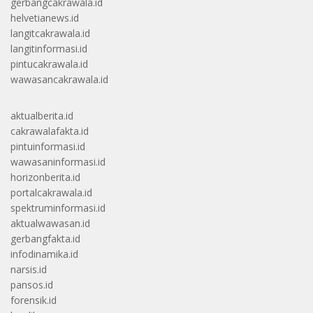
gerbangcakrawala.id
helvetianews.id
langitcakrawala.id
langitinformasi.id
pintucakrawala.id
wawasancakrawala.id
aktualberita.id
cakrawalafakta.id
pintuinformasi.id
wawasaninformasi.id
horizonberita.id
portalcakrawala.id
spektruminformasi.id
aktualwawasan.id
gerbangfakta.id
infodinamika.id
narsis.id
pansos.id
forensik.id