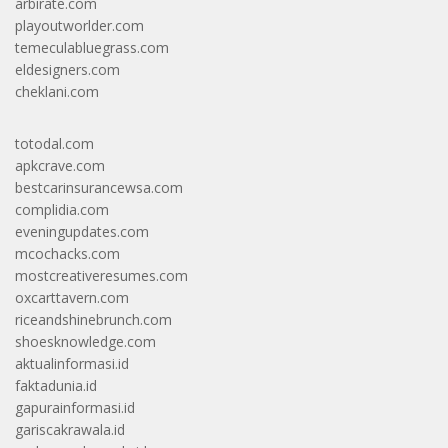
arbirate.com
playoutworlder.com
temeculabluegrass.com
eldesigners.com
cheklani.com
totodal.com
apkcrave.com
bestcarinsurancewsa.com
complidia.com
eveningupdates.com
mcochacks.com
mostcreativeresumes.com
oxcarttavern.com
riceandshinebrunch.com
shoesknowledge.com
aktualinformasi.id
faktadunia.id
gapurainformasi.id
gariscakrawala.id