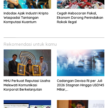
Indodax Ajak Industri Kripto
Cegah Kebocoran Fiskal,
Waspadai Tantangan
Ekonom Dorong Penindakan
Komputasi Kuantum
Rokok Ilegal
Rekomendasi untuk kamu
MHU Perkuat Reputasi Usaha
Cadangan Devisa RI per Juli
Melewati Komunikasi
2026 Stagnan Hingga USD145
Korporat Berkelanjutan
Miliar,
Lembagakeuanganpusat
Ungkap Pengaruh Domestik
dan Internasional