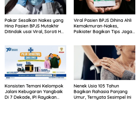
Pakar Sesalkan Nakes yang
Viral Pasien BPJS Dihina Ahli
Hina Pasien BPJS Mutakhir
Kemakmuran-Nakes,
Ditindak usai Viral, Soroti Hal
Psikiater Bagikan Tips Jaga
Ini
Empati Di Medsos
Konsisten Temani Kelompok
Nenek Usia 105 Tahun
Jalani Kebugaran Yangbaik
Bagikan Rahasia Panjang
Di 7 Dekade, IPI Rayakan
Umur, Ternyata Sesimpel Ini
Campaign 70th Sehatkan
Indonesia
bandar besar starlight princess1000 bagi bonus