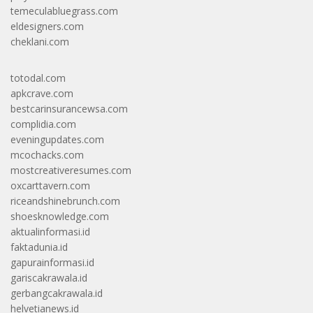
temeculabluegrass.com
eldesigners.com
cheklani.com
totodal.com
apkcrave.com
bestcarinsurancewsa.com
complidia.com
eveningupdates.com
mcochacks.com
mostcreativeresumes.com
oxcarttavern.com
riceandshinebrunch.com
shoesknowledge.com
aktualinformasi.id
faktadunia.id
gapurainformasi.id
gariscakrawala.id
gerbangcakrawala.id
helvetianews.id