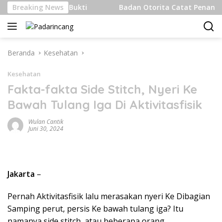
Langsung
ternasional Bukti
Breaking News
Badan Otorita Catat Penanaman Mod
ke
konten
Beranda
Kesehatan
Kesehatan
Fakta-fakta Side Stitch, Nyeri Ke
Bawah Tulang Iga Di Aktivitasfisik
Wulan Cantik
Juni 30, 2024
Jakarta
–
Pernah Aktivitasfisik lalu merasakan nyeri Ke Dibagian
Samping perut, persis Ke bawah tulang iga? Itu
namanya side stitch, atau beberapa orang