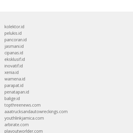
kolektor.id
pelukis.id
pancoran.id
jasmani.id
cipanas.id
eksklusif.id
inovatif.id
xenia.id
wamena.id
parapat.id
penatapan.id
balige.id
topthreenews.com
aaatrucksandautowreckings.com
youthlinkjamica.com
arbirate.com
playoutworlder.com