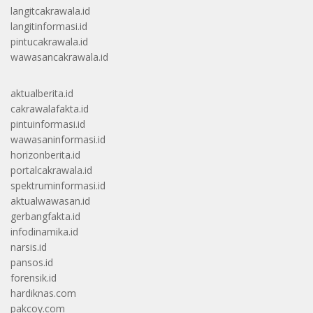
langitcakrawala.id
langitinformasi.id
pintucakrawala.id
wawasancakrawala.id
aktualberita.id
cakrawalafakta.id
pintuinformasi.id
wawasaninformasi.id
horizonberita.id
portalcakrawala.id
spektruminformasi.id
aktualwawasan.id
gerbangfakta.id
infodinamika.id
narsis.id
pansos.id
forensik.id
hardiknas.com
pakcoy.com