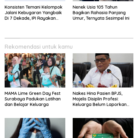
Konsisten Temani Kelompok
Nenek Usia 105 Tahun
Jalani Kebugaran Yangbaik
Bagikan Rahasia Panjang
Di 7 Dekade, IPI Rayakan
Umur, Ternyata Sesimpel Ini
Campaign 70th Sehatkan
Indonesia
Rekomendasi untuk kamu
MAMA Lime Green Day Fest
Nakes Hina Pasien BPJS,
Surabaya Padukan Latihan
Majelis Disiplin Profesi:
dan Belajar Keluarga
Keluarga Belum Laporkan
Pelaku