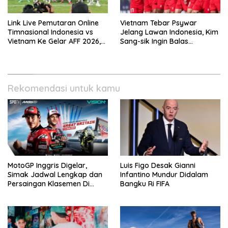
Link Live Pemutaran Online
Vietnam Tebar Psywar
Timnasional Indonesia vs
Jelang Lawan Indonesia, Kim
Vietnam Ke Gelar AFF 2026,
Sang-sik Ingin Balas
Kick-off Malam Ini!
Dukungan Fans
Rekomendasi untuk kamu
MotoGP Inggris Digelar,
Luis Figo Desak Gianni
Simak Jadwal Lengkap dan
Infantino Mundur Didalam
Persaingan Klasemen Di
Bangku Ri FIFA
VISION+