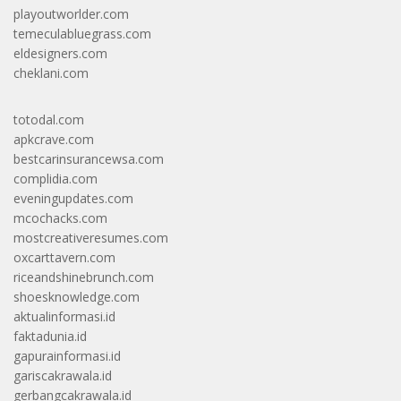
playoutworlder.com
temeculabluegrass.com
eldesigners.com
cheklani.com
totodal.com
apkcrave.com
bestcarinsurancewsa.com
complidia.com
eveningupdates.com
mcochacks.com
mostcreativeresumes.com
oxcarttavern.com
riceandshinebrunch.com
shoesknowledge.com
aktualinformasi.id
faktadunia.id
gapurainformasi.id
gariscakrawala.id
gerbangcakrawala.id