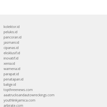
kolektor.id
pelukis.id
pancoran.id
jasmani.id
cipanas.id
eksklusif.id
inovatif.id
xenia.id
wamena.id
parapat.id
penatapan.id
balige.id
topthreenews.com
aaatrucksandautowreckings.com
youthlinkjamica.com
arbirate.com