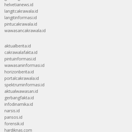
helvetianews.id
langitcakrawala.id
langitinformasi.id
pintucakrawala.id
wawasancakrawala.id
aktualberita.id
cakrawalafakta.id
pintuinformasi.id
wawasaninformasi.id
horizonberita.id
portalcakrawala.id
spektruminformasi.id
aktualwawasan.id
gerbangfakta.id
infodinamika.id
narsis.id
pansos.id
forensik.id
hardiknas.com