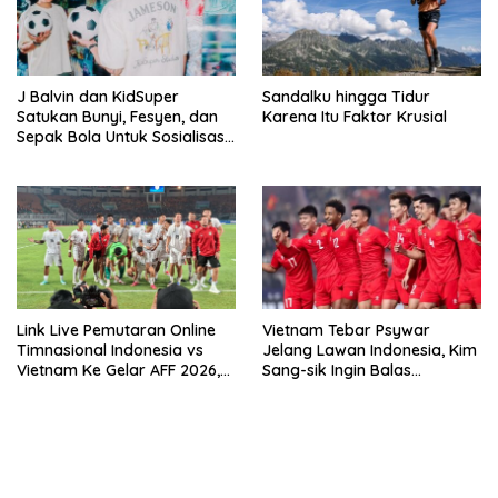
J Balvin dan KidSuper
Sandalku hingga Tidur
Satukan Bunyi, Fesyen, dan
Karena Itu Faktor Krusial
Sepak Bola Untuk Sosialisasi
Politik Internasional
Link Live Pemutaran Online
Vietnam Tebar Psywar
Timnasional Indonesia vs
Jelang Lawan Indonesia, Kim
Vietnam Ke Gelar AFF 2026,
Sang-sik Ingin Balas
Kick-off Malam Ini!
Dukungan Fans
bandar besar starlight princess1000 bagi bonus