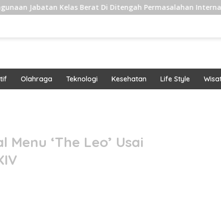
 Kelas Berat Di Ditengah Permasalahan Internal
Pengi
if
Olahraga
Teknologi
Kesehatan
Life Style
Wisa
band
al Menu ‘The Leo’ Usai
XIV