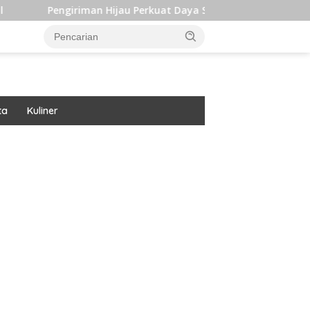
riman Hijau Perkuat Daya Saing dan Dukung Target Iklim Indone
ta
Kuliner
ar besar starlight princess1000 bagi bonus