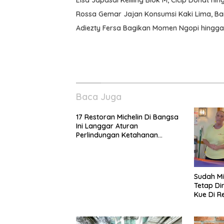
Elsa Japasal Keliling Blok M, Cicip Donat hin
Rossa Gemar Jajan Konsumsi Kaki Lima, Bant
Adiezty Fersa Bagikan Momen Ngopi hingga
Baca Juga
17 Restoran Michelin Di Bangsa
Ini Langgar Aturan
Perlindungan Ketahanan
Pangan
Sudah Min
Tetap Di
Kue Di R