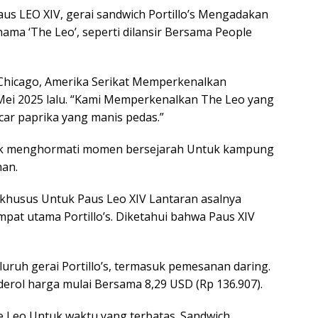
us LEO XIV, gerai sandwich Portillo’s Mengadakan
nama ‘The Leo’, seperti dilansir Bersama People
y, Chicago, Amerika Serikat Memperkenalkan
 Mei 2025 lalu. “Kami Memperkenalkan The Leo yang
 acar paprika yang manis pedas.”
ntuk menghormati momen bersejarah Untuk kampung
han.
khusus Untuk Paus Leo XIV Lantaran asalnya
pat utama Portillo’s. Diketahui bahwa Paus XIV
luruh gerai Portillo’s, termasuk pemesanan daring.
erol harga mulai Bersama 8,29 USD (Rp 136.907).
e Leo Untuk waktu yang terbatas. Sandwich