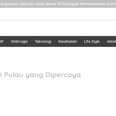
tan Kelas Berat Di Ditengah Permasalahan Internal
Pe
if
Olahraga
Teknologi
Kesehatan
Life Style
Wisa
band
 Pulau yang Dipercaya