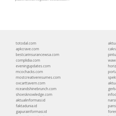
totodal.com
aktua
apkcrave.com
cakr
bestcarinsurancewsa.com
pint
complidia.com
wawa
eveningupdates.com
hori
mcochacks.com
port
mostcreativeresumes.com
spek
oxcarttavern.com
aktu
riceandshinebrunch.com
gerb
shoesknowledge.com
info
aktualinformasi.id
narsi
faktadunia.id
pans
gapurainformasi.id
foren