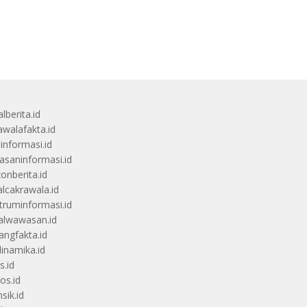
lberita.id
awalafakta.id
uinformasi.id
saninformasi.id
zonberita.id
alcakrawala.id
truminformasi.id
alwawasan.id
angfakta.id
dinamika.id
s.id
os.id
sik.id