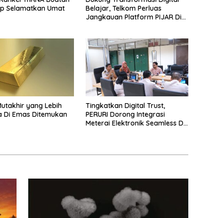
ap Selamatkan Umat
Belajar, Telkom Perluas
Jangkauan Platform PIJAR Di
Ratusan Ribu Siswa
Mutakhir yang Lebih
Tingkatkan Digital Trust,
a Di Emas Ditemukan
PERURI Dorong Integrasi
Meterai Elektronik Seamless Di
Layanan Karantina