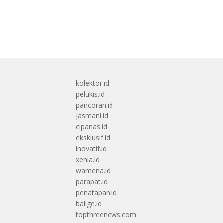
kolektor.id
pelukis.id
pancoran.id
jasmani.id
cipanas.id
eksklusif.id
inovatif.id
xenia.id
wamena.id
parapat.id
penatapan.id
balige.id
topthreenews.com