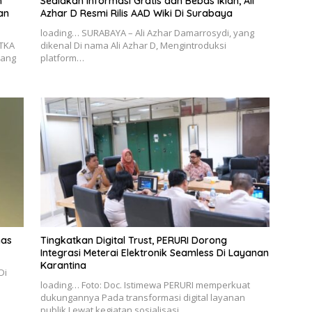
m
Sediakan Informasi Gratis dan Bebas Iklan, Ali
an
Azhar D Resmi Rilis AAD Wiki Di Surabaya
loading… SURABAYA – Ali Azhar Damarrosydi, yang
TKA
dikenal Di nama Ali Azhar D, Mengintroduksi
wang
platform…
mas
Tingkatkan Digital Trust, PERURI Dorong
Integrasi Meterai Elektronik Seamless Di Layanan
Karantina
Di
loading… Foto: Doc. Istimewa PERURI memperkuat
dukungannya Pada transformasi digital layanan
publik Lewat kegiatan sosialisasi…