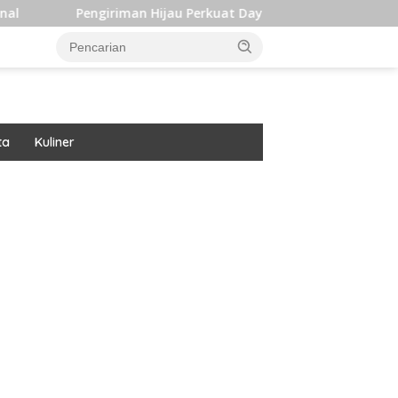
ngiriman Hijau Perkuat Daya Saing dan Dukung Target Iklim In
ta
Kuliner
ar besar starlight princess1000 bagi bonus