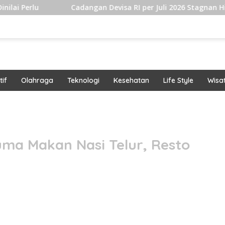
ngan Devisa RI per Juli 2026 Stagnan Hingga USD145 Miliar, 
if
Olahraga
Teknologi
Kesehatan
Life Style
Wisa
band
uma Makan Nasi Telur, Resto