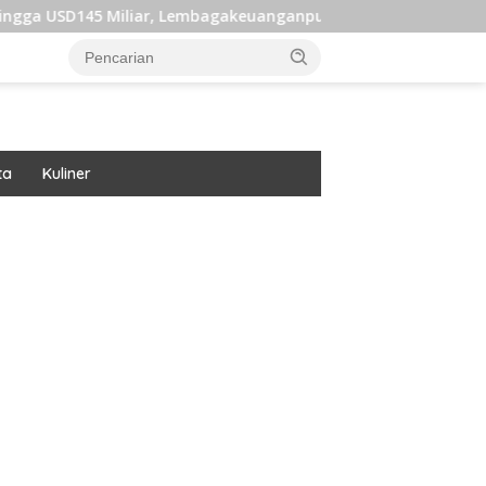
Lembagakeuanganpusat Ungkap Pengaruh Domestik dan Internasi
ta
Kuliner
ar besar starlight princess1000 bagi bonus