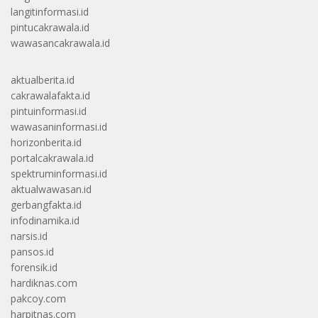
langitinformasi.id
pintucakrawala.id
wawasancakrawala.id
aktualberita.id
cakrawalafakta.id
pintuinformasi.id
wawasaninformasi.id
horizonberita.id
portalcakrawala.id
spektruminformasi.id
aktualwawasan.id
gerbangfakta.id
infodinamika.id
narsis.id
pansos.id
forensik.id
hardiknas.com
pakcoy.com
harpitnas.com