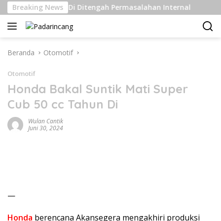
Langsung
 Kelas Berat Di Ditengah Permasalahan Internal
Breaking News
Pengi
ke
konten
Beranda
Otomotif
Otomotif
Honda Bakal Suntik Mati Super
Cub 50 cc Tahun Di
Wulan Cantik
Juni 30, 2024
—
Honda
berencana Akansegera mengakhiri produksi