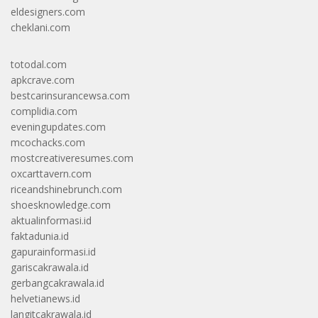
eldesigners.com
cheklani.com
totodal.com
apkcrave.com
bestcarinsurancewsa.com
complidia.com
eveningupdates.com
mcochacks.com
mostcreativeresumes.com
oxcarttavern.com
riceandshinebrunch.com
shoesknowledge.com
aktualinformasi.id
faktadunia.id
gapurainformasi.id
gariscakrawala.id
gerbangcakrawala.id
helvetianews.id
langitcakrawala.id