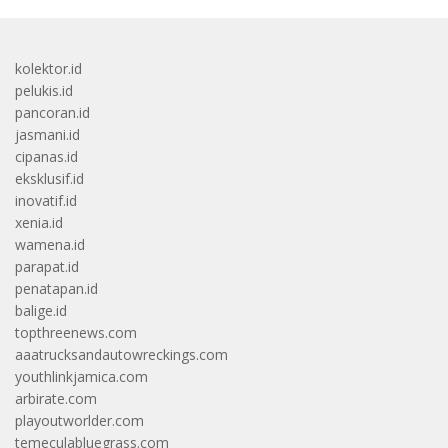
kolektor.id
pelukis.id
pancoran.id
jasmani.id
cipanas.id
eksklusif.id
inovatif.id
xenia.id
wamena.id
parapat.id
penatapan.id
balige.id
topthreenews.com
aaatrucksandautowreckings.com
youthlinkjamica.com
arbirate.com
playoutworlder.com
temeculabluegrass.com