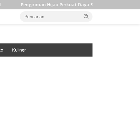
iman Hijau Perkuat Daya Saing dan Dukung Target Iklim Indone
ta
Kuliner
ar besar starlight princess1000 bagi bonus