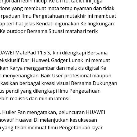
jol dan lebih hidup. Ke Di Itu, tablet ini juga
ications yang membuat mata tetap nyaman dan tidak
 Perpaduan Ilmu Pengetahuan mutakhir ini membuat
p terlihat jelas Kendati digunakan Ke lingkungan
 outdoor Bersama Situasi matahari terik
AWEI MatePad 11.5 S, kini dilengkapi Bersama
ksklusif Dari Huawei. Gadget Lunak ini memuat
dikan Karya menggambar dan melukis digital Ke
dan menyenangkan. Baik User profesional maupun
kasikan berbagai kreasi visual Bersama Dukungan
lus pencil yang dilengkapi Ilmu Pengetahuan
ih realistis dan minim latensi.
, Huiler Fan mengatakan, peluncuran HUAWEI
ovatif Huawei Di melanjutkan kesuksesan
 yang telah memuat Ilmu Pengetahuan layar