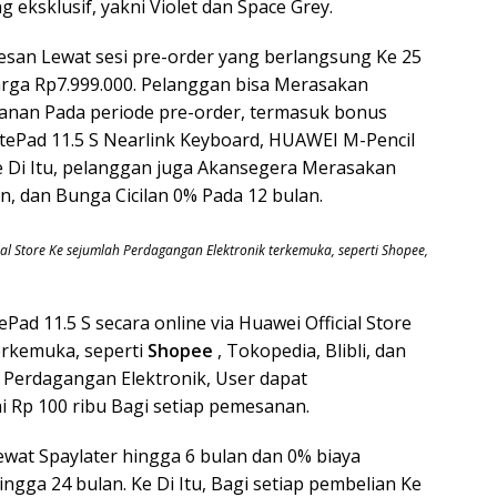
g eksklusif, yakni Violet dan Space Grey.
esan Lewat sesi pre-order yang berlangsung Ke 25
harga Rp7.999.000. Pelanggan bisa Merasakan
anan Pada periode pre-order, termasuk bonus
tePad 11.5 S Nearlink Keyboard, HUAWEI M-Pencil
 Di Itu, pelanggan juga Akansegera Merasakan
n, dan Bunga Cicilan 0% Pada 12 bulan.
al Store Ke sejumlah Perdagangan Elektronik terkemuka, seperti Shopee,
 11.5 S secara online via Huawei Official Store
erkemuka, seperti
Shopee
, Tokopedia, Blibli, dan
 Perdagangan Elektronik, User dapat
i Rp 100 ribu Bagi setiap pemesanan.
ewat Spaylater hingga 6 bulan dan 0% biaya
gga 24 bulan. Ke Di Itu, Bagi setiap pembelian Ke