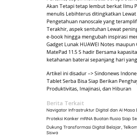
Akan Tetapi tetap lembut berkat Ilmu 
menulis Lebihterus ditingkatkan Lewat s
Pengetahuan nanoscale yang teramplif
Terakhir, aspek sentuhan Lewat pening
e-book hingga mengubah inspirasi me
Gadget Lunak HUAWEI Notes maupun G
MatePad 11.5 S hadir Bersama kapasit
ketahanan baterai sepanjang hari yan
Artikel ini disadur –> Sindonews Indon
Tablet Serba Bisa Siap Berikan Pengha
Produktivitas, Imajinasi, dan Hiburan
Berita Terkait
Navigator Infrastruktur Digital dan AI Masa
Proteksi Kanker mRNA Buatan Rusia Siap 
Dukung Transformasi Digital Belajar, Telko
Siswa