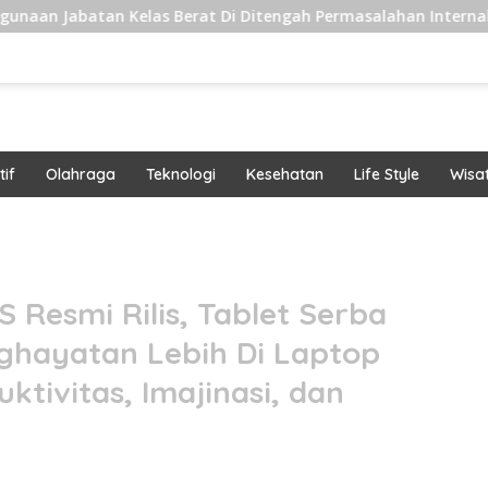
Kelas Berat Di Ditengah Permasalahan Internal
Pengir
if
Olahraga
Teknologi
Kesehatan
Life Style
Wisa
band
 Resmi Rilis, Tablet Serba
nghayatan Lebih Di Laptop
ktivitas, Imajinasi, dan