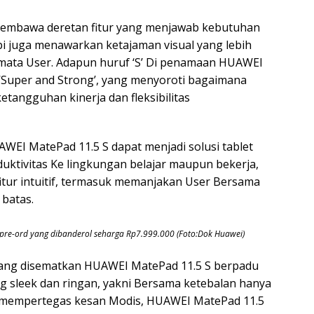
r membawa deretan fitur yang menjawab kebutuhan
api juga menawarkan ketajaman visual yang lebih
mata User. Adapun huruf ‘S’ Di penamaan HUAWEI
Super and Strong’, yang menyoroti bagaimana
ketangguhan kinerja dan fleksibilitas
WEI MatePad 11.5 S dapat menjadi solusi tablet
uktivitas Ke lingkungan belajar maupun bekerja,
itur intuitif, termasuk memanjakan User Bersama
batas.
 pre-ord yang dibanderol seharga Rp7.999.000 (Foto:Dok Huawei)
yang disematkan HUAWEI MatePad 11.5 S berpadu
 sleek dan ringan, yakni Bersama ketebalan hanya
i mempertegas kesan Modis, HUAWEI MatePad 11.5