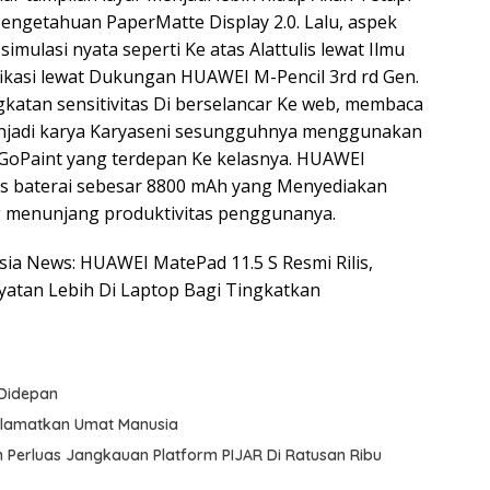
Pengetahuan PaperMatte Display 2.0. Lalu, aspek
imulasi nyata seperti Ke atas Alattulis lewat Ilmu
ikasi lewat Dukungan HUAWEI M-Pencil 3rd rd Gen.
katan sensitivitas Di berselancar Ke web, membaca
njadi karya Karyaseni sesungguhnya menggunakan
oPaint yang terdepan Ke kelasnya. HUAWEI
as baterai sebesar 8800 mAh yang Menyediakan
g menunjang produktivitas penggunanya.
esia News: HUAWEI MatePad 11.5 S Resmi Rilis,
yatan Lebih Di Laptop Bagi Tingkatkan
 Didepan
Selamatkan Umat Manusia
m Perluas Jangkauan Platform PIJAR Di Ratusan Ribu