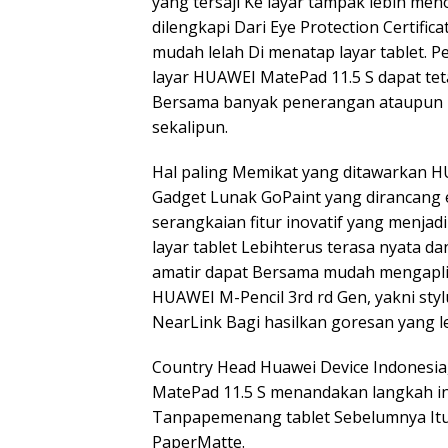
yang tersaji Ke layar tampak lebih menon
dilengkapi Dari Eye Protection Certif
mudah lelah Di menatap layar tablet.
layar HUAWEI MatePad 11.5 S dapat teta
Bersama banyak penerangan ataupun Ke
sekalipun.
Hal paling Memikat yang ditawarkan HU
Gadget Lunak GoPaint yang dirancang e
serangkaian fitur inovatif yang menja
layar tablet Lebihterus terasa nyata 
amatir dapat Bersama mudah mengapli
HUAWEI M-Pencil 3rd rd Gen, yakni sty
NearLink Bagi hasilkan goresan yang leb
Country Head Huawei Device Indonesia
MatePad 11.5 S menandakan langkah in
Tanpapemenang tablet Sebelumnya Itu
PaperMatte.