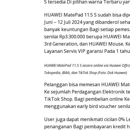
S tersedia Di pilihan warna Terbaru yan
HUAWEI MatePad 11.5 S sudah bisa dip
Juni – 12 Juli 2024 yang dibanderol se
banyak keuntungan Bagi setiap pemes
senilai Rp3.300.000 berupa HUAWEI Ma
3rd Generation, dan HUAWEI Mouse. Ke
Layanan Servis VIP garansi Pada 1 tahu
HUAWEI MatePad 11.5 S secara online via Huawei Offici
Tokopedia, Blibli, dan TikTok Shop (Foto: Dok Huawei)
Pelanggan bisa memesan HUAWEI MatePad
Ke sejumlah Perdagangan Elektronik t
TikTok Shop. Bagi pembelian online Ke
menggunakan early bird voucher senila
User juga dapat menikmati cicilan 0% L
penanganan Bagi pembayaran kredit hin