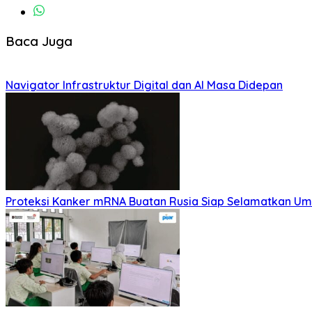
Baca Juga
Navigator Infrastruktur Digital dan AI Masa Didepan
Proteksi Kanker mRNA Buatan Rusia Siap Selamatkan Um