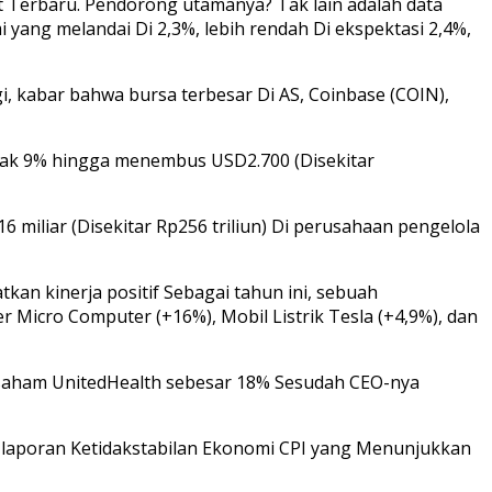
t Terbaru. Pendorong utamanya? Tak lain adalah data
 yang melandai Di 2,3%, lebih rendah Di ekspektasi 2,4%,
, kabar bahwa bursa terbesar Di AS, Coinbase (COIN),
onjak 9% hingga menembus USD2.700 (Disekitar
iliar (Disekitar Rp256 triliun) Di perusahaan pengelola
tkan kinerja positif Sebagai tahun ini, sebuah
 Micro Computer (+16%), Mobil Listrik Tesla (+4,9%), dan
nya saham UnitedHealth sebesar 18% Sesudah CEO-nya
ri laporan Ketidakstabilan Ekonomi CPI yang Menunjukkan