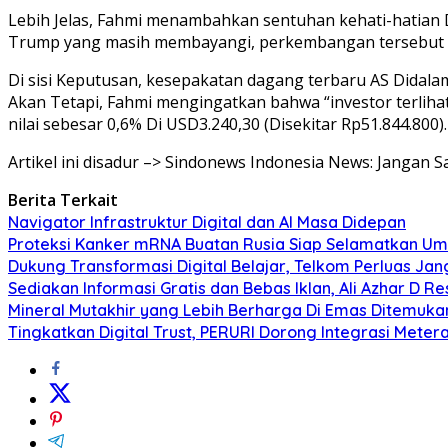
Lebih Jelas, Fahmi menambahkan sentuhan kehati-hatian
Trump yang masih membayangi, perkembangan tersebut 
Di sisi Keputusan, kesepakatan dagang terbaru AS Didalam 
Akan Tetapi, Fahmi mengingatkan bahwa “investor terlihat m
nilai sebesar 0,6% Di USD3.240,30 (Disekitar Rp51.844.800)
Artikel ini disadur –> Sindonews Indonesia News: Jangan S
Berita Terkait
Navigator Infrastruktur Digital dan AI Masa Didepan
Proteksi Kanker mRNA Buatan Rusia Siap Selamatkan Um
Dukung Transformasi Digital Belajar, Telkom Perluas Jan
Sediakan Informasi Gratis dan Bebas Iklan, Ali Azhar D Re
Mineral Mutakhir yang Lebih Berharga Di Emas Ditemukan
Tingkatkan Digital Trust, PERURI Dorong Integrasi Meter