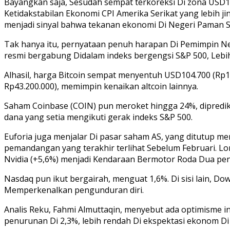
Bayangkan saja, Sesudah sempat terkoreksi Di zona USD1
Ketidakstabilan Ekonomi CPI Amerika Serikat yang lebih ji
menjadi sinyal bahwa tekanan ekonomi Di Negeri Paman 
Tak hanya itu, pernyataan penuh harapan Di Pemimpin Ne
resmi bergabung Didalam indeks bergengsi S&P 500, Lebih
Alhasil, harga Bitcoin sempat menyentuh USD104.700 (Rp1
Rp43.200.000), memimpin kenaikan altcoin lainnya.
Saham Coinbase (COIN) pun meroket hingga 24%, diprediks
dana yang setia mengikuti gerak indeks S&P 500.
Euforia juga menjalar Di pasar saham AS, yang ditutup men
pemandangan yang terakhir terlihat Sebelum Februari. Lon
Nvidia (+5,6%) menjadi Kendaraan Bermotor Roda Dua pe
Nasdaq pun ikut bergairah, menguat 1,6%. Di sisi lain, D
Memperkenalkan pengunduran diri.
Analis Reku, Fahmi Almuttaqin, menyebut ada optimisme i
penurunan Di 2,3%, lebih rendah Di ekspektasi ekonom D