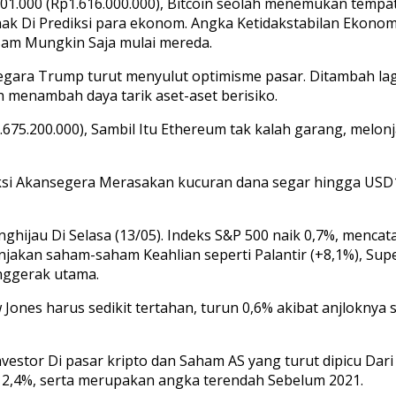
01.000 (Rp1.616.000.000), Bitcoin seolah menemukan tempa
nak Di Prediksi para ekonom. Angka Ketidakstabilan Ekonomi
Sam Mungkin Saja mulai mereda.
gara Trump turut menyulut optimisme pasar. Ditambah lagi
 menambah daya tarik aset-aset berisiko.
.675.200.000), Sambil Itu Ethereum tak kalah garang, mel
i Akansegera Merasakan kucuran dana segar hingga USD16 m
ghijau Di Selasa (13/05). Indeks S&P 500 naik 0,7%, mencata
jakan saham-saham Keahlian seperti Palantir (+8,1%), Super
nggerak utama.
ow Jones harus sedikit tertahan, turun 0,6% akibat anjlok
nvestor Di pasar kripto dan Saham AS yang turut dipicu Da
i 2,4%, serta merupakan angka terendah Sebelum 2021.