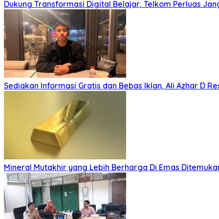
Dukung Transformasi Digital Belajar, Telkom Perluas Jan
Sediakan Informasi Gratis dan Bebas Iklan, Ali Azhar D Re
Mineral Mutakhir yang Lebih Berharga Di Emas Ditemukan