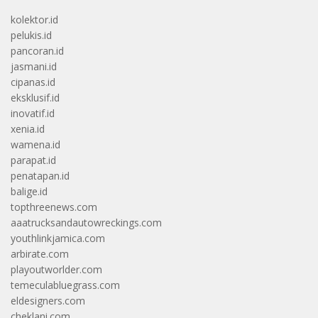
jasmani.id
cipanas.id
eksklusif.id
inovatif.id
xenia.id
wamena.id
parapat.id
penatapan.id
balige.id
topthreenews.com
aaatrucksandautowreckings.com
youthlinkjamica.com
arbirate.com
playoutworlder.com
temeculabluegrass.com
eldesigners.com
cheklani.com
totodal.com
apkcrave.com