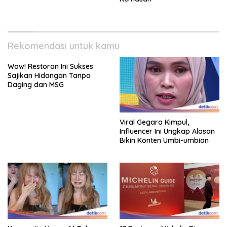
Rekomendasi untuk kamu
Wow! Restoran Ini Sukses
Sajikan Hidangan Tanpa
Daging dan MSG
Viral Gegara Kimpul,
Influencer Ini Ungkap Alasan
Bikin Konten Umbi-umbian
Karena Itu Vegan 14 Tahun,
17 Restoran Michelin Di
Wanita Ini Nangis Kejer Di
Bangsa Ini Langgar Aturan
Makan Steak!
Perlindungan Ketahanan
Pangan