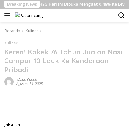
Langsung
aza
Breaking News
IHSG Hari Ini Dibuka Menguat 0,48% Ke Level 6.440
ke
konten
Beranda
Kuliner
Kuliner
Keren! Kakek 76 Tahun Jualan Nasi
Campur 10 Lauk Ke Kendaraan
Pribadi
Wulan Cantik
Agustus 14, 2025
Jakarta
–