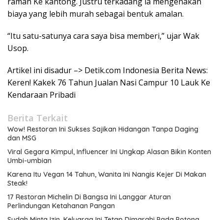
ramah Ke kantong. Justru terkadang ia mengenakan
biaya yang lebih murah sebagai bentuk amalan.
“Itu satu-satunya cara saya bisa memberi,” ujar Wak
Usop.
Artikel ini disadur –> Detik.com Indonesia Berita News:
Keren! Kakek 76 Tahun Jualan Nasi Campur 10 Lauk Ke
Kendaraan Pribadi
Berita Terkait
Wow! Restoran Ini Sukses Sajikan Hidangan Tanpa Daging
dan MSG
Viral Gegara Kimpul, Influencer Ini Ungkap Alasan Bikin Konten
Umbi-umbian
Karena Itu Vegan 14 Tahun, Wanita Ini Nangis Kejer Di Makan
Steak!
17 Restoran Michelin Di Bangsa Ini Langgar Aturan
Perlindungan Ketahanan Pangan
Sudah Minta Izin, Keluarga Ini Tetap Dimarahi Pada Potong