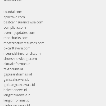
bestcarinsurancewsa.com
complidia.com
eveningupdates.com
mcochacks.com
mostcreativeresumes.com
oxcarttavern.com
riceandshinebrunch.com
shoesknowledge.com
aktualinformasi.id
faktadunia.id
gapurainformasi.id
gariscakrawala.id
gerbangcakrawala.id
helvetianews.id
langitcakrawala.id
langitinformasi.id
pintucakrawala.id
wawasancakrawala.id
aktualberita.id