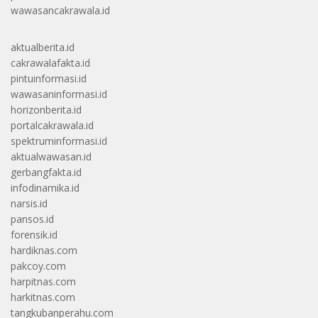
wawasancakrawala.id
aktualberita.id
cakrawalafakta.id
pintuinformasi.id
wawasaninformasi.id
horizonberita.id
portalcakrawala.id
spektruminformasi.id
aktualwawasan.id
gerbangfakta.id
infodinamika.id
narsis.id
pansos.id
forensik.id
hardiknas.com
pakcoy.com
harpitnas.com
harkitnas.com
tangkubanperahu.com