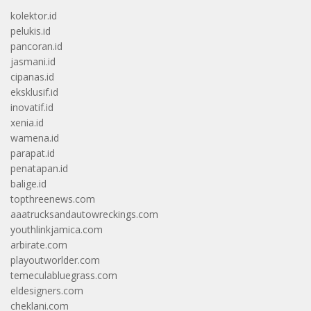
kolektor.id
pelukis.id
pancoran.id
jasmani.id
cipanas.id
eksklusif.id
inovatif.id
xenia.id
wamena.id
parapat.id
penatapan.id
balige.id
topthreenews.com
aaatrucksandautowreckings.com
youthlinkjamica.com
arbirate.com
playoutworlder.com
temeculabluegrass.com
eldesigners.com
cheklani.com