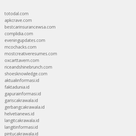
totodal.com
apkcrave.com
bestcarinsurancewsa.com
complidia.com
eveningupdates.com
mcochacks.com
mostcreativeresumes.com
oxcarttavern.com
riceandshinebrunch.com
shoesknowledge.com
aktualinformasi.id
faktadunia.id
gapurainformasi.id
gariscakrawala.id
gerbangcakrawala.id
helvetianews.id
langitcakrawala.id
langitinformasi.id
pintucakrawala.id