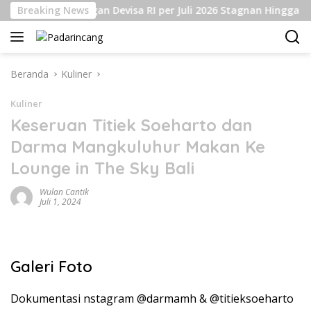
Langsung
Breaking News
Cadangan Devisa RI per Juli 2026 Stagnan Hingga USD14
ke
konten
Beranda
Kuliner
Kuliner
Keseruan Titiek Soeharto dan
Darma Mangkuluhur Makan Ke
Lounge in The Sky Bali
Wulan Cantik
Juli 1, 2024
Galeri Foto
Dokumentasi nstagram @darmamh & @titieksoeharto