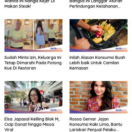
Wanita Ini Nangis Kejer Di
Bangsa Ini Langgar Aturan
Makan Steak!
Perlindungan Ketahanan
Pangan
Sudah Minta Izin, Keluarga Ini
Inilah Alasan Konsumsi Buah
Tetap Dimarahi Pada Potong
Lebih baik Untuk Camilan
Kue Di Restoran
Kemasan
Elsa Japasal Keliling Blok M,
Rossa Gemar Jajan
Cicip Donat hingga Misoa
Konsumsi Kaki Lima, Bantu
Viral
Lariskan Penjual Pelaku