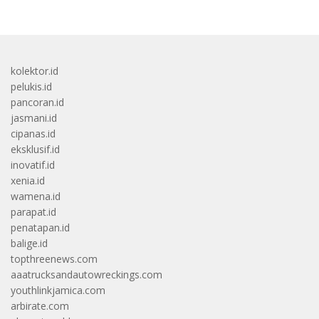
kolektor.id
pelukis.id
pancoran.id
jasmani.id
cipanas.id
eksklusif.id
inovatif.id
xenia.id
wamena.id
parapat.id
penatapan.id
balige.id
topthreenews.com
aaatrucksandautowreckings.com
youthlinkjamica.com
arbirate.com