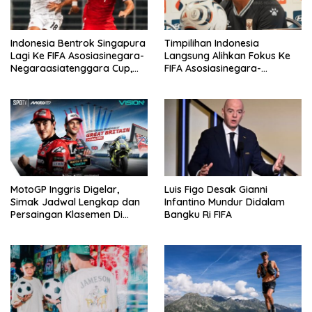
Indonesia Bentrok Singapura
Timpilihan Indonesia
Lagi Ke FIFA Asosiasinegara-
Langsung Alihkan Fokus Ke
Negaraasiatenggara Cup,
FIFA Asosiasinegara-
Misi Balas Dendam Dimulai
Negaraasiatenggara Cup
2026
MotoGP Inggris Digelar,
Luis Figo Desak Gianni
Simak Jadwal Lengkap dan
Infantino Mundur Didalam
Persaingan Klasemen Di
Bangku Ri FIFA
VISION+