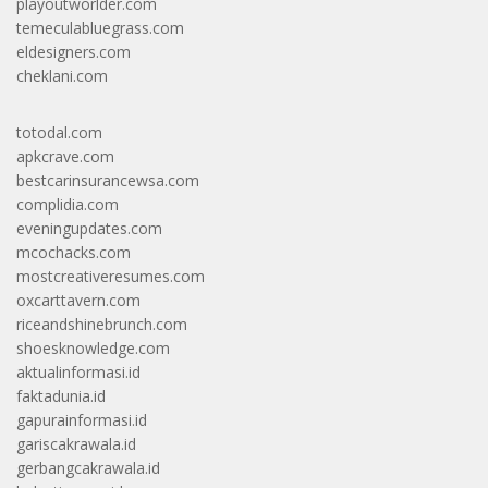
playoutworlder.com
temeculabluegrass.com
eldesigners.com
cheklani.com
totodal.com
apkcrave.com
bestcarinsurancewsa.com
complidia.com
eveningupdates.com
mcochacks.com
mostcreativeresumes.com
oxcarttavern.com
riceandshinebrunch.com
shoesknowledge.com
aktualinformasi.id
faktadunia.id
gapurainformasi.id
gariscakrawala.id
gerbangcakrawala.id