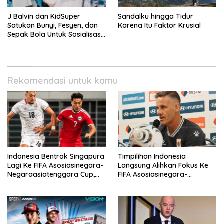
J Balvin dan KidSuper
Sandalku hingga Tidur
Satukan Bunyi, Fesyen, dan
Karena Itu Faktor Krusial
Sepak Bola Untuk Sosialisasi
Politik Internasional
Rekomendasi untuk kamu
Indonesia Bentrok Singapura
Timpilihan Indonesia
Lagi Ke FIFA Asosiasinegara-
Langsung Alihkan Fokus Ke
Negaraasiatenggara Cup,
FIFA Asosiasinegara-
Misi Balas Dendam Dimulai
Negaraasiatenggara Cup
2026