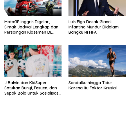
MotoGP Inggris Digelar,
Luis Figo Desak Gianni
Simak Jadwal Lengkap dan
Infantino Mundur Didalam
Persaingan Klasemen Di
Bangku Ri FIFA
VISION+
J Balvin dan KidSuper
Sandalku hingga Tidur
Satukan Bunyi, Fesyen, dan
Karena Itu Faktor Krusial
Sepak Bola Untuk Sosialisasi
Politik Internasional
bandar besar starlight princess1000 bagi bonus