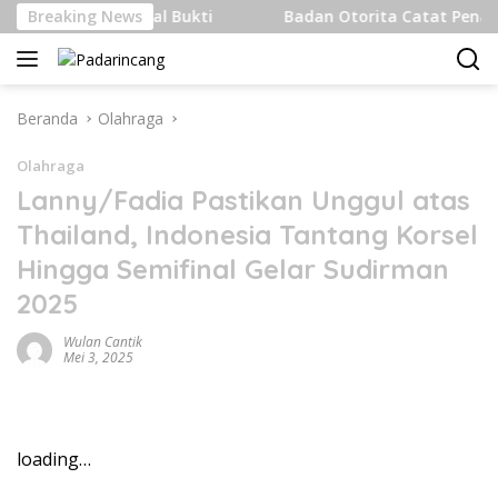
Langsung
 Internasional Bukti
Breaking News
Badan Otorita Catat Penanaman M
ke
konten
Beranda
Olahraga
Olahraga
Lanny/Fadia Pastikan Unggul atas
Thailand, Indonesia Tantang Korsel
Hingga Semifinal Gelar Sudirman
2025
Wulan Cantik
Mei 3, 2025
loading…