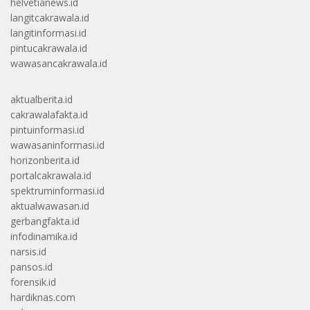
helvetianews.id
langitcakrawala.id
langitinformasi.id
pintucakrawala.id
wawasancakrawala.id
aktualberita.id
cakrawalafakta.id
pintuinformasi.id
wawasaninformasi.id
horizonberita.id
portalcakrawala.id
spektruminformasi.id
aktualwawasan.id
gerbangfakta.id
infodinamika.id
narsis.id
pansos.id
forensik.id
hardiknas.com