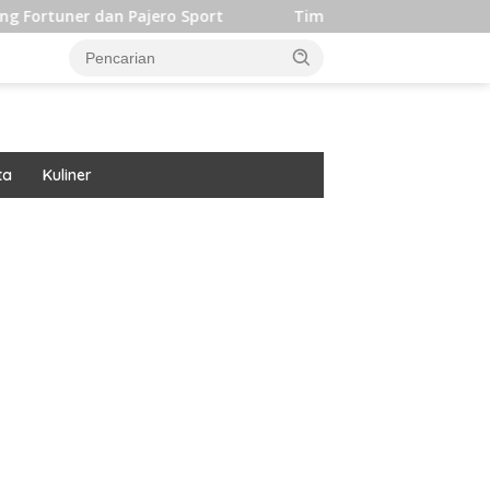
n Pajero Sport
Timpilihan Indonesia Langsung Alihkan 
ta
Kuliner
ar besar starlight princess1000 bagi bonus