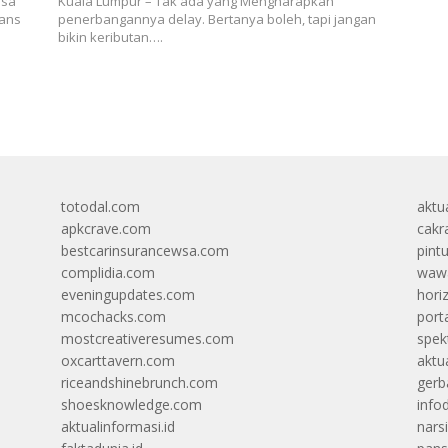
isa
Kuala Lumpur – Tak ada yang Mengharapkan
rans
penerbangannya delay. Bertanya boleh, tapi jangan
bikin keributan….
totodal.com
aktua
apkcrave.com
cakr
bestcarinsurancewsa.com
pint
complidia.com
wawa
eveningupdates.com
hori
mcochacks.com
port
mostcreativeresumes.com
spek
oxcarttavern.com
aktu
riceandshinebrunch.com
gerb
shoesknowledge.com
info
aktualinformasi.id
narsi