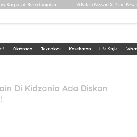
rkelanjutan
6 Fakta Nissan X-Trail Pesaing Fortuner da
if
Olahraga
Teknologi
Kesehatan
Life Style
Wisa
band
ain Di Kidzania Ada Diskon
!