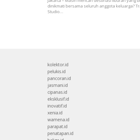
Jakarta – Masih mencari destinasi liburan yang b
dinikmati bersama seluruh anggota keluarga? T
Studio…
kolektor.id
pelukis.id
pancoran.id
jasmani.id
cipanas.id
eksklusif.id
inovatif.id
xenia.id
wamena.id
parapat.id
penatapan.id