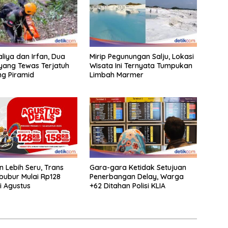
liya dan Irfan, Dua
Mirip Pegunungan Salju, Lokasi
yang Tewas Terjatuh
Wisata Ini Ternyata Tumpukan
g Piramid
Limbah Marmer
an Lebih Seru, Trans
Gara-gara Ketidak Setujuan
ibubur Mulai Rp128
Penerbangan Delay, Warga
i Agustus
+62 Ditahan Polisi KLIA