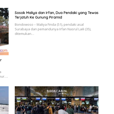
Sosok Maliya dan Irfan, Dua Pendaki yang Tewas
Terjatuh Ke Gunung Piramid
Bondowoso – Maliya Finda (51), pendaki asal
Surabaya dan pemandunya Irfan Nasrul Laili (35),
ditemukan…
ur
a
mur….