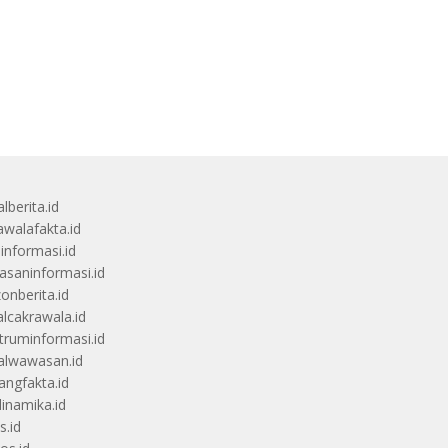
lberita.id
awalafakta.id
uinformasi.id
saninformasi.id
zonberita.id
alcakrawala.id
truminformasi.id
alwawasan.id
angfakta.id
dinamika.id
s.id