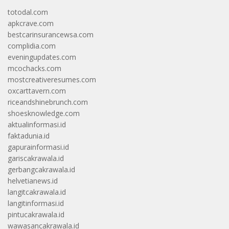
totodal.com
apkcrave.com
bestcarinsurancewsa.com
complidia.com
eveningupdates.com
mcochacks.com
mostcreativeresumes.com
oxcarttavern.com
riceandshinebrunch.com
shoesknowledge.com
aktualinformasi.id
faktadunia.id
gapurainformasi.id
gariscakrawala.id
gerbangcakrawala.id
helvetianews.id
langitcakrawala.id
langitinformasi.id
pintucakrawala.id
wawasancakrawala.id