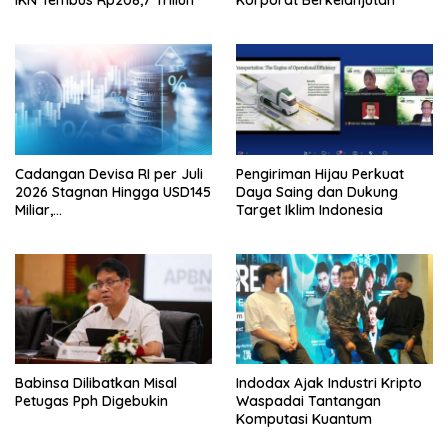
Cadangan Devisa RI per Juli
Pengiriman Hijau Perkuat
2026 Stagnan Hingga USD145
Daya Saing dan Dukung
Miliar,
Target Iklim Indonesia
Lembagakeuanganpusat
Ungkap Pengaruh Domestik
dan Internasional
Babinsa Dilibatkan Misal
Indodax Ajak Industri Kripto
Petugas Pph Digebukin
Waspadai Tantangan
Komputasi Kuantum