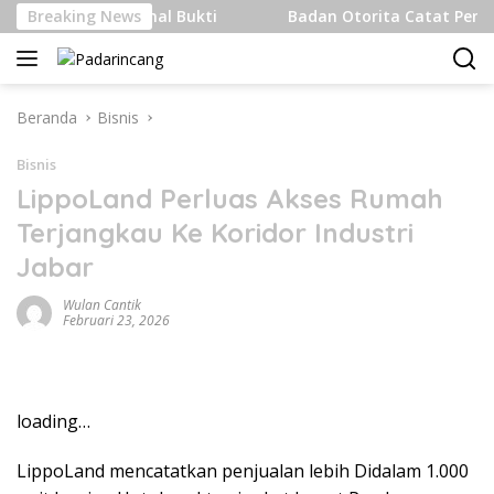
Langsung
k Internasional Bukti
Breaking News
Badan Otorita Catat Penanaman 
ke
konten
Beranda
Bisnis
Bisnis
LippoLand Perluas Akses Rumah
Terjangkau Ke Koridor Industri
Jabar
Wulan Cantik
Februari 23, 2026
loading…
LippoLand mencatatkan penjualan lebih Didalam 1.000