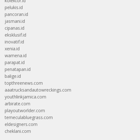
kolektor.id
pelukis.id
pancoran.id
jasmani.id
cipanas.id
eksklusif.id
inovatif.id
xenia.id
wamena.id
parapat.id
penatapan.id
balige.id
topthreenews.com
aaatrucksandautowreckings.com
youthlinkjamica.com
arbirate.com
playoutworlder.com
temeculabluegrass.com
eldesigners.com
cheklani.com