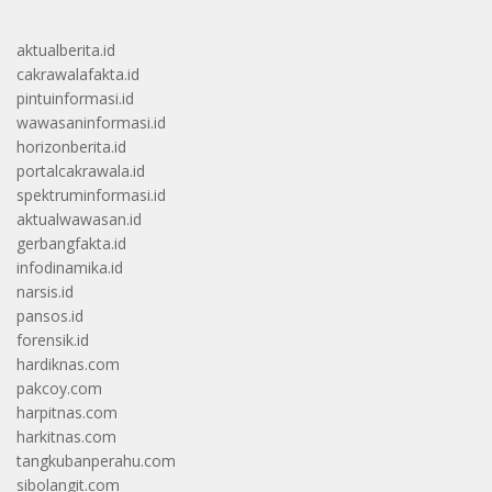
aktualberita.id
cakrawalafakta.id
pintuinformasi.id
wawasaninformasi.id
horizonberita.id
portalcakrawala.id
spektruminformasi.id
aktualwawasan.id
gerbangfakta.id
infodinamika.id
narsis.id
pansos.id
forensik.id
hardiknas.com
pakcoy.com
harpitnas.com
harkitnas.com
tangkubanperahu.com
sibolangit.com