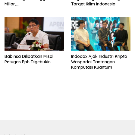
Miliar,
Target Iklim Indonesia
Lembagakeuanganpusat
Ungkap Pengaruh Domestik
dan Internasional
Babinsa Dilibatkan Misal
Indodax Ajak Industri Kripto
Petugas Pph Digebukin
Waspadai Tantangan
Komputasi Kuantum
bandar besar starlight princess1000 bagi bonus