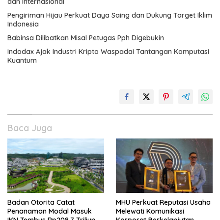
dan Internasional
Pengiriman Hijau Perkuat Daya Saing dan Dukung Target Iklim
Indonesia
Babinsa Dilibatkan Misal Petugas Pph Digebukin
Indodax Ajak Industri Kripto Waspadai Tantangan Komputasi
Kuantum
Baca Juga
Badan Otorita Catat
MHU Perkuat Reputasi Usaha
Penanaman Modal Masuk
Melewati Komunikasi
IKN Tembus Rp208,7 Triliun
Korporat Berkelanjutan