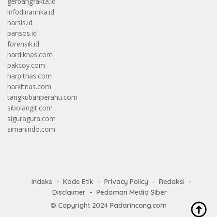
gerbangfakta.id
infodinamika.id
narsis.id
pansos.id
forensik.id
hardiknas.com
pakcoy.com
harpitnas.com
harkitnas.com
tangkubanperahu.com
sibolangit.com
siguragura.com
simanindo.com
Indeks
Kode Etik
Privacy Policy
Redaksi
Disclaimer
Pedoman Media Siber
© Copyright 2024
Padarincang.com