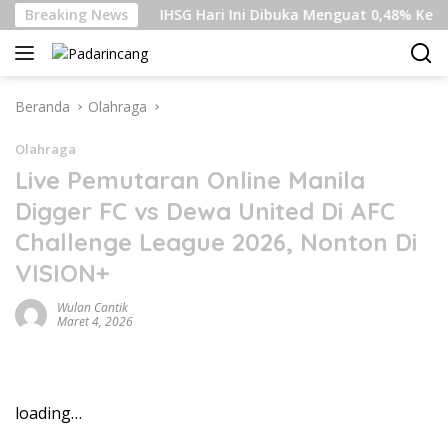
Langsung
ian Gaza
Breaking News
IHSG Hari Ini Dibuka Menguat 0,48% Ke Level 6
ke
konten
Beranda
Olahraga
Olahraga
Live Pemutaran Online Manila
Digger FC vs Dewa United Di AFC
Challenge League 2026, Nonton Di
VISION+
Wulan Cantik
Maret 4, 2026
loading…