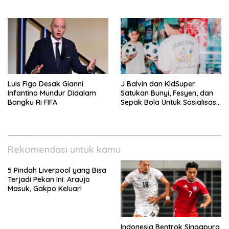
Negaraasiatenggara Cup
VISION+
2026
Luis Figo Desak Gianni
J Balvin dan KidSuper
Infantino Mundur Didalam
Satukan Bunyi, Fesyen, dan
Bangku Ri FIFA
Sepak Bola Untuk Sosialisasi
Politik Internasional
Rekomendasi untuk kamu
5 Pindah Liverpool yang Bisa
Terjadi Pekan Ini: Araujo
Masuk, Gakpo Keluar!
Indonesia Bentrok Singapura