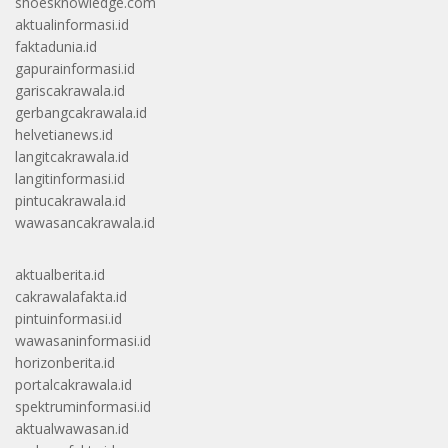
shoesknowledge.com
aktualinformasi.id
faktadunia.id
gapurainformasi.id
gariscakrawala.id
gerbangcakrawala.id
helvetianews.id
langitcakrawala.id
langitinformasi.id
pintucakrawala.id
wawasancakrawala.id
aktualberita.id
cakrawalafakta.id
pintuinformasi.id
wawasaninformasi.id
horizonberita.id
portalcakrawala.id
spektruminformasi.id
aktualwawasan.id