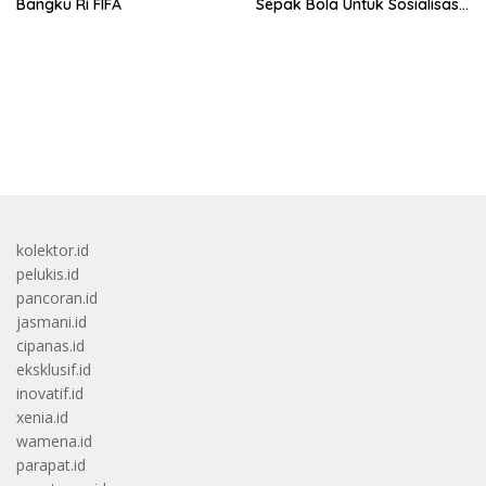
Bangku Ri FIFA
Sepak Bola Untuk Sosialisasi
Politik Internasional
bandar besar starlight princess1000 bagi bonus
kolektor.id
pelukis.id
pancoran.id
jasmani.id
cipanas.id
eksklusif.id
inovatif.id
xenia.id
wamena.id
parapat.id