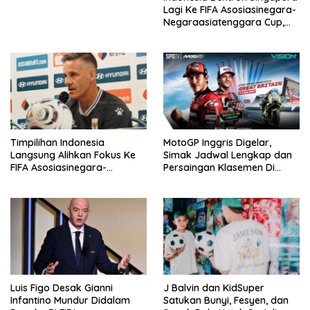
Lagi Ke FIFA Asosiasinegara-
Negaraasiatenggara Cup,
Misi Balas Dendam Dimulai
Timpilihan Indonesia
MotoGP Inggris Digelar,
Langsung Alihkan Fokus Ke
Simak Jadwal Lengkap dan
FIFA Asosiasinegara-
Persaingan Klasemen Di
Negaraasiatenggara Cup
VISION+
2026
Luis Figo Desak Gianni
J Balvin dan KidSuper
Infantino Mundur Didalam
Satukan Bunyi, Fesyen, dan