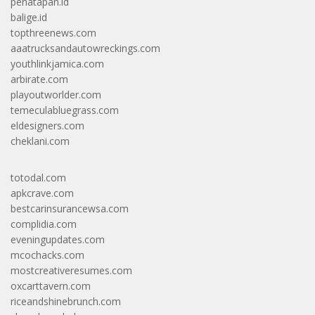
penatapan.id
balige.id
topthreenews.com
aaatrucksandautowreckings.com
youthlinkjamica.com
arbirate.com
playoutworlder.com
temeculabluegrass.com
eldesigners.com
cheklani.com
totodal.com
apkcrave.com
bestcarinsurancewsa.com
complidia.com
eveningupdates.com
mcochacks.com
mostcreativeresumes.com
oxcarttavern.com
riceandshinebrunch.com