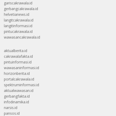
gariscakrawala.id
gerbangcakrawala.id
helvetianews.id
langitcakrawala.id
langitinformasi.id
pintucakrawala.id
wawasancakrawala.id
aktualberita.id
cakrawalafakta.id
pintuinformasi.id
wawasaninformasi.id
horizonberita.id
portalcakrawala.id
spektruminformasi.id
aktualwawasan.id
gerbangfakta.id
infodinamika.id
narsis.id
pansos.id