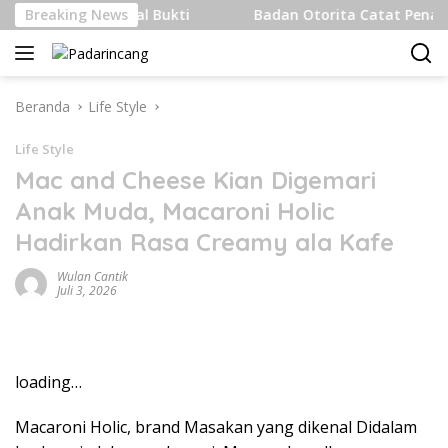
Langsung
 Internasional Bukti
Breaking News
Badan Otorita Catat Penanaman M
ke
konten
Beranda
Life Style
Life Style
Mac and Cheese Kian Digemari
Anak Muda, Macaroni Holic
Hadirkan Rasa Creamy ala Kafe
Wulan Cantik
Juli 3, 2026
loading…
Macaroni Holic, brand Masakan yang dikenal Didalam