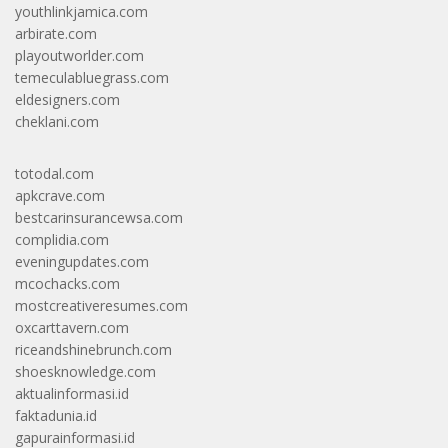
youthlinkjamica.com
arbirate.com
playoutworlder.com
temeculabluegrass.com
eldesigners.com
cheklani.com
totodal.com
apkcrave.com
bestcarinsurancewsa.com
complidia.com
eveningupdates.com
mcochacks.com
mostcreativeresumes.com
oxcarttavern.com
riceandshinebrunch.com
shoesknowledge.com
aktualinformasi.id
faktadunia.id
gapurainformasi.id