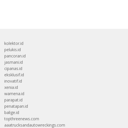
bandar besar starlight princess1000 bagi bonus
kolektor.id
pelukis.id
pancoran.id
jasmani.id
cipanas.id
eksklusif.id
inovatif.id
xenia.id
wamena.id
parapat.id
penatapan.id
balige.id
topthreenews.com
aaatrucksandautowreckings.com