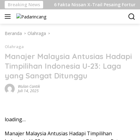
Langsung
elanjutan
Breaking News
6 Fakta Nissan X-Trail Pesaing Fortuner dan 
ke
konten
Beranda
Olahraga
Olahraga
Manajer Malaysia Antusias Hadapi
Timpilihan Indonesia U-23: Laga
yang Sangat Ditunggu
Wulan Cantik
Juli 14, 2025
loading…
Manajer Malaysia Antusias Hadapi Timpilihan