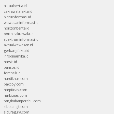
aktualberita.id
cakrawalafakta.id
pintuinformasi.id
wawasaninformasi.id
horizonberita.id
portalcakrawala.id
spektruminformasi.id
aktualwawasan.id
gerbangfakta.id
infodinamika.id
narsis.id
pansos.id
forensik.id
hardiknas.com
pakcoy.com
harpitnas.com
harkitnas.com
tangkubanperahu.com
sibolangit.com
siguragura.com