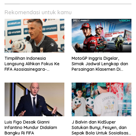
Rekomendasi untuk kamu
Timpilihan Indonesia
MotoGP Inggris Digelar,
Langsung Alihkan Fokus Ke
Simak Jadwal Lengkap dan
FIFA Asosiasinegara-
Persaingan Klasemen Di
Negaraasiatenggara Cup
VISION+
2026
Luis Figo Desak Gianni
J Balvin dan KidSuper
Infantino Mundur Didalam
Satukan Bunyi, Fesyen, dan
Bangku Ri FIFA
Sepak Bola Untuk Sosialisasi