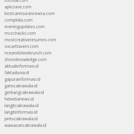
totodal.com
apkcrave.com
bestcarinsurancewsa.com
complidia.com
eveningupdates.com
mcochacks.com
mostcreativeresumes.com
oxcarttavern.com
riceandshinebrunch.com
shoesknowledge.com
aktualinformasi.id
faktadunia.id
gapurainformasi.id
gariscakrawala.id
gerbangcakrawala.id
helvetianews.id
langitcakrawala.id
langitinformasi.id
pintucakrawala.id
wawasancakrawala.id