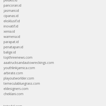
pelukis.id
pancoran.id
jasmani.id
cipanas.id
eksklusif.id
inovatif.id
xenia.id
wamena.id
parapat.id
penatapan.id
balige.id
topthreenews.com
aaatrucksandautowreckings.com
youthlinkjamica.com
arbirate.com
playoutworlder.com
temeculabluegrass.com
eldesigners.com
cheklani.com