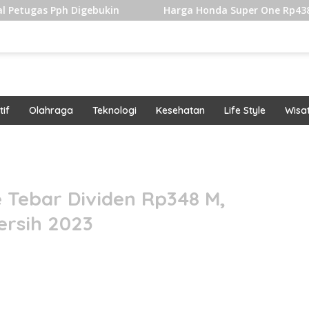
 Digebukin
Harga Honda Super One Rp438 Juta, Cuma 10
if
Olahraga
Teknologi
Kesehatan
Life Style
Wisa
band
e Tebar Dividen Rp348 M,
ersih 2023