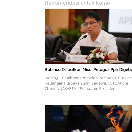
Rekomendasi untuk kamu
Babinsa Dilibatkan Misal Petugas Pph Digeb
loading… Pembantu Presiden Pembantu Presid
Keuangan Purbaya Yudhi Sadewa. FOTO/Aldhi
Chandra JAKARTA – Pembantu Presiden…