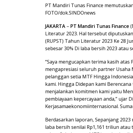
PT Mandiri Tunas Finance memutuskan 
FOTO/dok.SINDOnews
JAKARTA
–
PT Mandiri Tunas Finance
(
Literatur 2023. Hal tersebut diputu
(RUPST) Tahun Literatur 2023 Ke 28 Ju
sebesar 30% Di laba bersih 2023 atau se
“Saya mengucapkan terima kasih atas
mengapresiasi seluruh partner Usaha 
pelanggan setia MTF Hingga Indonesia
kami. Hingga Didepan kami Berencana t
menjalankan komitmen kami yaitu Meny
pembiayaan kepercayaan anda,” ujar Di
Kerjasamaekonomiinternasional. Sumard
Berdasarkan laporan, Sepanjang 2023
laba bersih senilai Rp1,161 triliun at