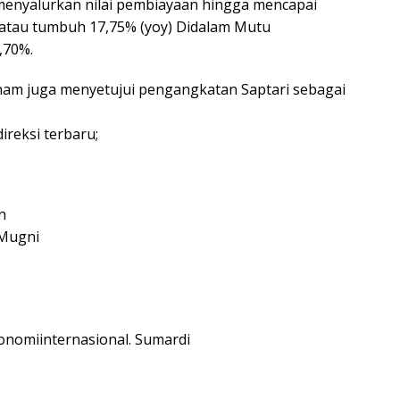
menyalurkan nilai pembiayaan hingga mencapai
 atau tumbuh 17,75% (yoy) Didalam Mutu
,70%.
ham juga menyetujui pengangkatan Saptari sebagai
ireksi terbaru;
n
 Mugni
onomiinternasional. Sumardi