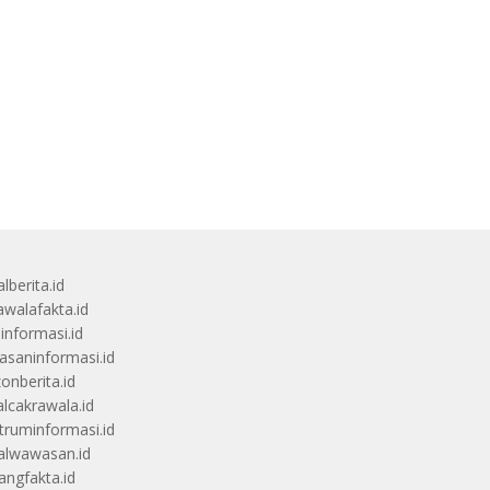
lberita.id
awalafakta.id
uinformasi.id
saninformasi.id
zonberita.id
alcakrawala.id
truminformasi.id
alwawasan.id
angfakta.id