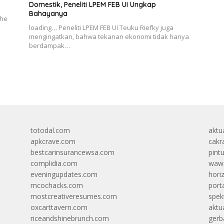
Domestik, Peneliti LPEM FEB UI Ungkap
Bahayanya
the
loading… Peneliti LPEM FEB UI Teuku Riefky juga
mengingatkan, bahwa tekanan ekonomi tidak hanya
berdampak…
totodal.com
aktua
apkcrave.com
cakr
bestcarinsurancewsa.com
pint
complidia.com
wawa
eveningupdates.com
hori
mcochacks.com
port
mostcreativeresumes.com
spek
oxcarttavern.com
aktu
riceandshinebrunch.com
gerb