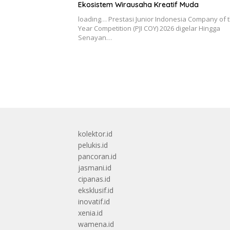
Ekosistem Wirausaha Kreatif Muda
loading… Prestasi Junior Indonesia Company of 
Year Competition (PJI COY) 2026 digelar Hingga
Senayan…
kolektor.id
pelukis.id
pancoran.id
jasmani.id
cipanas.id
eksklusif.id
inovatif.id
xenia.id
wamena.id