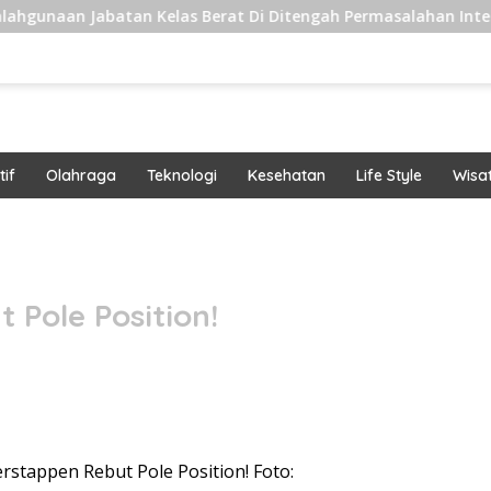
abatan Kelas Berat Di Ditengah Permasalahan Internal
if
Olahraga
Teknologi
Kesehatan
Life Style
Wisa
band
 Pole Position!
erstappen Rebut Pole Position! Foto: