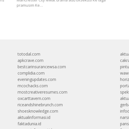
pramusim Ke…
totodal.com
aktua
apkcrave.com
cakr
bestcarinsurancewsa.com
pint
complidia.com
wawa
eveningupdates.com
hori
mcochacks.com
port
mostcreativeresumes.com
spek
oxcarttavern.com
aktu
riceandshinebrunch.com
gerb
shoesknowledge.com
info
aktualinformasi.id
narsi
faktadunia.id
pans