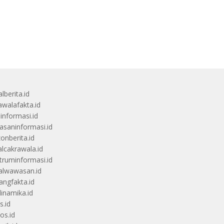
lberita.id
awalafakta.id
uinformasi.id
saninformasi.id
zonberita.id
alcakrawala.id
truminformasi.id
alwawasan.id
angfakta.id
dinamika.id
s.id
os.id