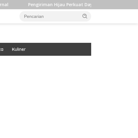
Pengiriman Hijau Perkuat Daya Saing dan Dukung Target Iklim
ta
Kuliner
ar besar starlight princess1000 bagi bonus