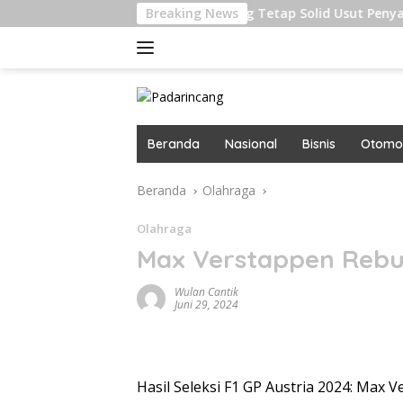
Langsung
an Pangan
Kejagung Tetap Solid Usut Penyalahgunaan J
Breaking News
ke
konten
Beranda
Nasional
Bisnis
Otomot
Beranda
Olahraga
Olahraga
Max Verstappen Rebut
Wulan Cantik
Juni 29, 2024
Hasil Seleksi F1 GP Austria 2024: Max V