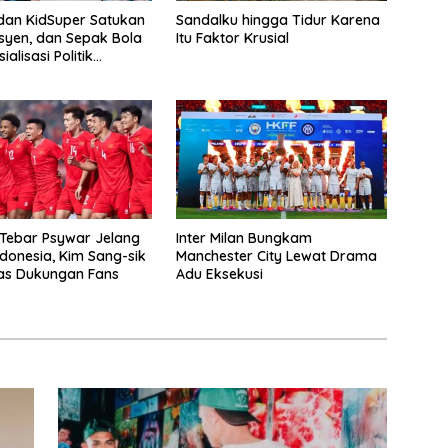
 dan KidSuper Satukan
Sandalku hingga Tidur Karena
esyen, dan Sepak Bola
Itu Faktor Krusial
ialisasi Politik
onal
Tebar Psywar Jelang
Inter Milan Bungkam
donesia, Kim Sang-sik
Manchester City Lewat Drama
las Dukungan Fans
Adu Eksekusi