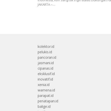
JAKARTA –…
kolektor.id
pelukis.id
pancoran.id
jasmani.id
cipanas.id
eksklusif.id
inovatif.id
xenia.id
wamena.id
parapat.id
penatapan.id
balige.id