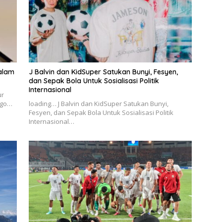
dalam
J Balvin dan KidSuper Satukan Bunyi, Fesyen,
dan Sepak Bola Untuk Sosialisasi Politik
Internasional
ur
Figo…
loading… J Balvin dan KidSuper Satukan Bunyi,
Fesyen, dan Sepak Bola Untuk Sosialisasi Politik
Internasional…