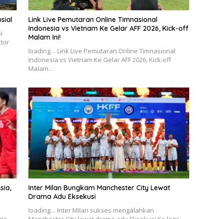
sial
Link Live Pemutaran Online Timnasional
Indonesia vs Vietnam Ke Gelar AFF 2026, Kick-off
i
Malam Ini!
ktor
loading… Link Live Pemutaran Online Timnasional
Indonesia vs Vietnam Ke Gelar AFF 2026, Kick-off
Malam…
sia,
Inter Milan Bungkam Manchester City Lewat
Drama Adu Eksekusi
loading… Inter Milan sukses mengalahkan
ans
Manchester City lewat drama adu Eksekusi Ke laga