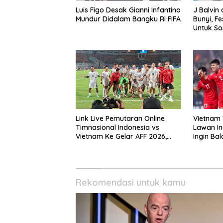
Luis Figo Desak Gianni Infantino
J Balvin
Mundur Didalam Bangku Ri FIFA
Bunyi, F
Untuk Sos
Internasi
Link Live Pemutaran Online
Vietnam 
Timnasional Indonesia vs
Lawan In
Vietnam Ke Gelar AFF 2026,
Ingin Ba
Kick-off Malam Ini!
Rekomendasi untuk kamu