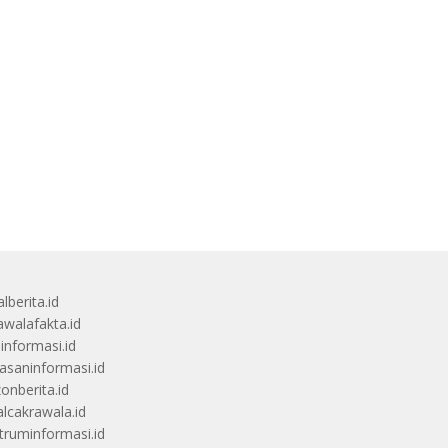
lberita.id
awalafakta.id
uinformasi.id
saninformasi.id
zonberita.id
alcakrawala.id
truminformasi.id