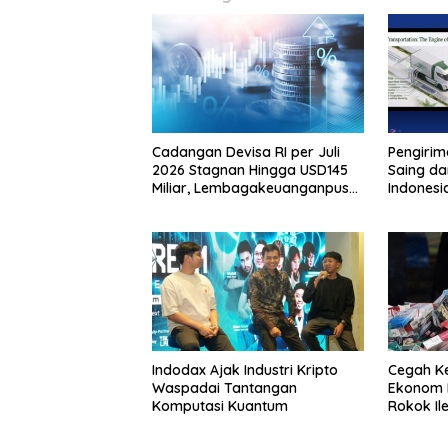
Cadangan Devisa RI per Juli
Pengirim
2026 Stagnan Hingga USD145
Saing da
Miliar, Lembagakeuanganpusat
Indonesi
Ungkap Pengaruh Domestik
dan Internasional
Indodax Ajak Industri Kripto
Cegah Ke
Waspadai Tantangan
Ekonom 
Komputasi Kuantum
Rokok Il