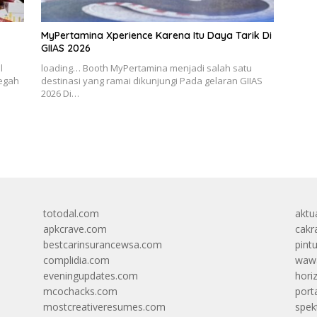
MyPertamina Xperience Karena Itu Daya Tarik Di
GIIAS 2026
l
loading… Booth MyPertamina menjadi salah satu
cegah
destinasi yang ramai dikunjungi Pada gelaran GIIAS
2026 Di…
totodal.com
aktua
apkcrave.com
cakr
bestcarinsurancewsa.com
pint
complidia.com
wawa
eveningupdates.com
hori
mcochacks.com
port
mostcreativeresumes.com
spek