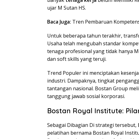
banyak
tenaga kerja
belum Memiliki Ke
ujar M Sutan HS.
Baca Juga:
Tren Pembaruan Kompeten
Untuk beberapa tahun terakhir, transfo
Usaha telah mengubah standar kompete
tenaga profesional yang tidak hanya Me
dan soft skills yang teruji.
Trend Populer ini menciptakan kesenj
industri. Dampaknya, tingkat pengangg
tantangan nasional. Bostan Group meli
tanggung jawab sosial korporasi.
Bostan Royal Institute: Pi
Sebagai Dibagian Di strategi tersebu
pelatihan bernama Bostan Royal Instit