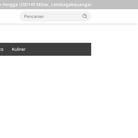
5 Miliar, Lembagakeuanganpusat Ungkap Pengaruh Domestik dan
ta
Kuliner
ar besar starlight princess1000 bagi bonus