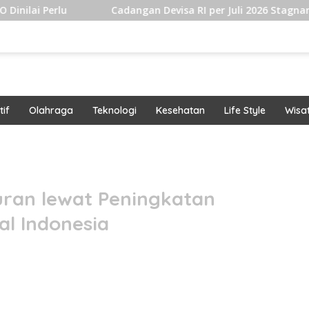
Cadangan Devisa RI per Juli 2026 Stagnan Hingga USD14
if
Olahraga
Teknologi
Kesehatan
Life Style
Wisa
band
ran lewat Peningkatan
al Indonesia