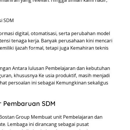
mahiran yang relevan. Hingga sinilah kami hadir,”
si SDM
rmasi digital, otomatisasi, serta perubahan model
nsi tenaga kerja. Banyak perusahaan kini mencari
miliki ijazah formal, tetapi juga Kemahiran teknis
angan Antara lulusan Pembelajaran dan kebutuhan
uran, khususnya Ke usia produktif, masih menjadi
hat persoalan ini sebagai Kemungkinan sekaligus
lar Pembaruan SDM
t, Bostan Group Membuat unit Pembelajaran dan
ute. Lembaga ini dirancang sebagai pusat