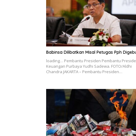
Babinsa Dilibatkan Misal Petugas Pph Digeb
loading… Pembantu Presiden Pembantu Presid
Keuangan Purbaya Yudhi Sadewa. FOTO/Aldhi
Chandra JAKARTA – Pembantu Presiden…