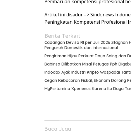
Pembaruan kompetensi profesional ber
Artikel ini disadur –> Sindonews Indo
Peningkatan Kompetensi Profesional I
Berita Terkait
Cadangan Devisa RI per Juli 2026 Stagnan
Pengaruh Domestik dan Internasional
Pengiriman Hijau Perkuat Daya Saing dan Du
Babinsa Dilibatkan Misal Petugas Pph Digeb
Indodax Ajak Industri Kripto Waspadai Ta
Cegah Kebocoran Fiskal, Ekonom Dorong Pe
MyPertamina Xperience Karena Itu Daya Tari
Baca Juga