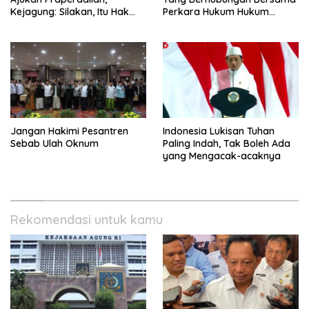
Kejagung: Silakan, Itu Hak
Perkara Hukum Hukum
Dugaan Pelaku
Kuota Haji Digelar Selasa 11
Agustus
Jangan Hakimi Pesantren
Indonesia Lukisan Tuhan
Sebab Ulah Oknum
Paling Indah, Tak Boleh Ada
yang Mengacak-acaknya
Rekomendasi untuk kamu