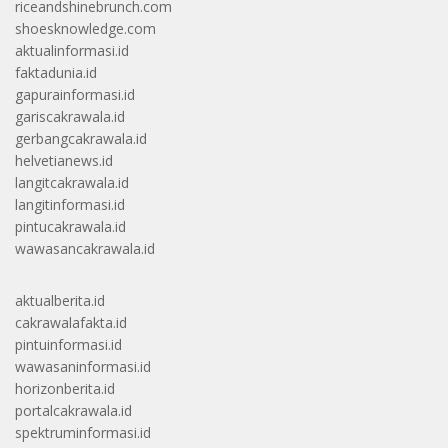
riceandshinebrunch.com
shoesknowledge.com
aktualinformasi.id
faktadunia.id
gapurainformasi.id
gariscakrawala.id
gerbangcakrawala.id
helvetianews.id
langitcakrawala.id
langitinformasi.id
pintucakrawala.id
wawasancakrawala.id
aktualberita.id
cakrawalafakta.id
pintuinformasi.id
wawasaninformasi.id
horizonberita.id
portalcakrawala.id
spektruminformasi.id