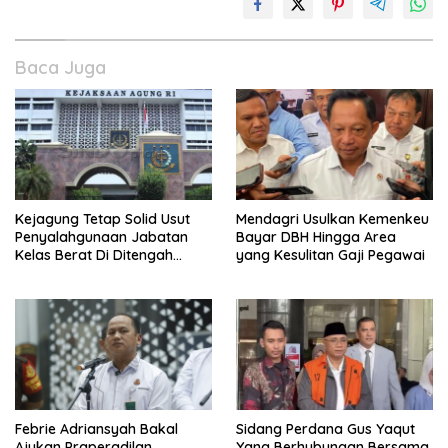
Baca Juga
Kejagung Tetap Solid Usut
Mendagri Usulkan Kemenkeu
Penyalahgunaan Jabatan
Bayar DBH Hingga Area
Kelas Berat Di Ditengah
yang Kesulitan Gaji Pegawai
Permasalahan Internal
Febrie Adriansyah Bakal
Sidang Perdana Gus Yaqut
Ajukan Praperadilan,
Yang Berhubungan Bersama