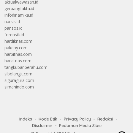
aktualwawasan.id
gerbangfakta.id
infodinamika.id
narsis.id
pansos.id
forensik.id
hardiknas.com
pakcoy.com
harpitnas.com
harkitnas.com
tangkubanperahu.com
sibolangit.com
siguragura.com
simanindo.com
Indeks
Kode Etik
Privacy Policy
Redaksi
Disclaimer
Pedoman Media Siber