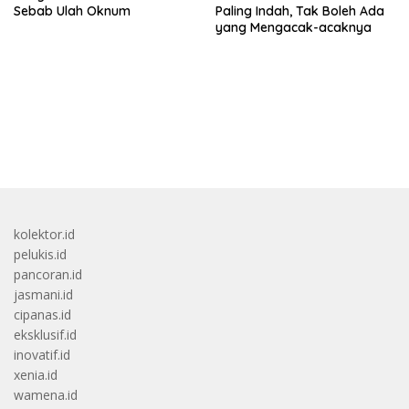
Sebab Ulah Oknum
Paling Indah, Tak Boleh Ada
yang Mengacak-acaknya
bandar besar starlight princess1000 bagi bonus
kolektor.id
pelukis.id
pancoran.id
jasmani.id
cipanas.id
eksklusif.id
inovatif.id
xenia.id
wamena.id