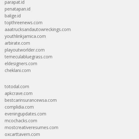
parapat.id
penatapan.id
balige.id
topthreenews.com
aaatrucksandautowreckings.com
youthlinkjamica.com
arbirate.com
playoutworlder.com
temeculabluegrass.com
eldesigners.com
cheklani.com
totodal.com
apkcrave.com
bestcarinsurancewsa.com
complidia.com
eveningupdates.com
mcochacks.com
mostcreativeresumes.com
oxcarttavern.com