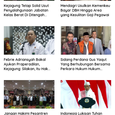
Kejagung Tetap Solid Usut
Mendagri Usulkan Kemenkeu
Penyalahgunaan Jabatan
Bayar DBH Hingga Area
Kelas Berat Di Ditengah
yang Kesulitan Gaji Pegawai
Permasalahan Internal
Febrie Adriansyah Bakal
Sidang Perdana Gus Yaqut
Ajukan Praperadilan,
Yang Berhubungan Bersama
Kejagung: Silakan, Itu Hak
Perkara Hukum Hukum
Dugaan Pelaku
Kuota Haji Digelar Selasa 11
Agustus
Jangan Hakimi Pesantren
Indonesia Lukisan Tuhan