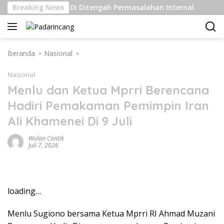
Langsung
 Kelas Berat Di Ditengah Permasalahan Internal
Breaking News
Pengi
ke
konten
Beranda
Nasional
Nasional
Menlu dan Ketua Mprri Berencana
Hadiri Pemakaman Pemimpin Iran
Ali Khamenei Di 9 Juli
Wulan Cantik
Juli 7, 2026
loading…
Menlu Sugiono bersama Ketua Mprri RI Ahmad Muzani