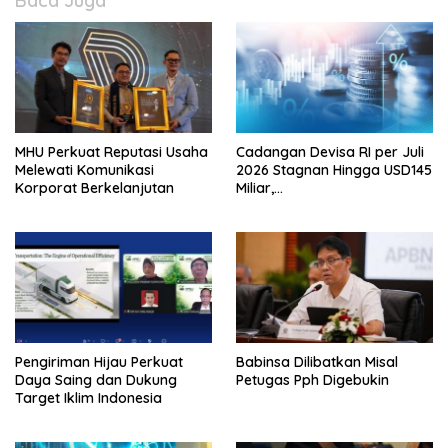
Baca Juga
MHU Perkuat Reputasi Usaha
Cadangan Devisa RI per Juli
Melewati Komunikasi
2026 Stagnan Hingga USD145
Korporat Berkelanjutan
Miliar,
Lembagakeuanganpusat
Ungkap Pengaruh Domestik
dan Internasional
Pengiriman Hijau Perkuat
Babinsa Dilibatkan Misal
Daya Saing dan Dukung
Petugas Pph Digebukin
Target Iklim Indonesia