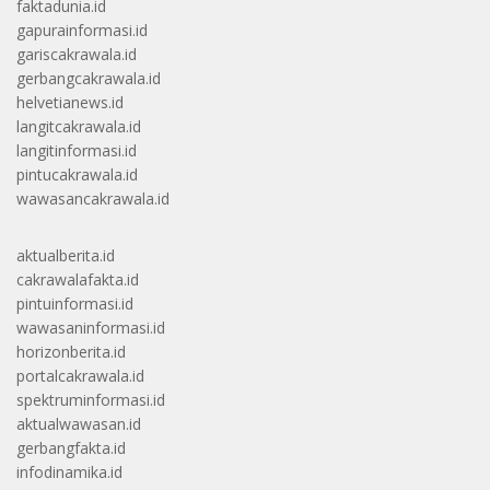
faktadunia.id
gapurainformasi.id
gariscakrawala.id
gerbangcakrawala.id
helvetianews.id
langitcakrawala.id
langitinformasi.id
pintucakrawala.id
wawasancakrawala.id
aktualberita.id
cakrawalafakta.id
pintuinformasi.id
wawasaninformasi.id
horizonberita.id
portalcakrawala.id
spektruminformasi.id
aktualwawasan.id
gerbangfakta.id
infodinamika.id