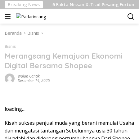
Langsung
anjutan
Breaking News
6 Fakta Nissan X-Trail Pesaing Fortuner dan Pa
ke
konten
Beranda
Bisnis
Bisnis
Merangsang Kemajuan Ekonomi
Digital Bersama Shopee
Wulan Cantik
Desember 14, 2025
loading…
Kisah sukses penjual muda yang berani memulai Usaha
dan mengatasi tantangan Sebelumnya usia 30 tahun
diwadahi dan didorong pertumbuhannya Dari Shopee.