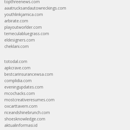
topthreenews.com
aaatrucksandautowreckings.com
youthlinkjamica.com
arbirate.com
playoutworlder.com
temeculabluegrass.com
eldesigners.com
cheklani.com
totodal.com
apkcrave.com
bestcarinsurancewsa.com
complidia.com
eveningupdates.com
mcochacks.com
mostcreativeresumes.com
oxcarttavern.com
riceandshinebrunch.com
shoesknowledge.com
aktualinformasi.id