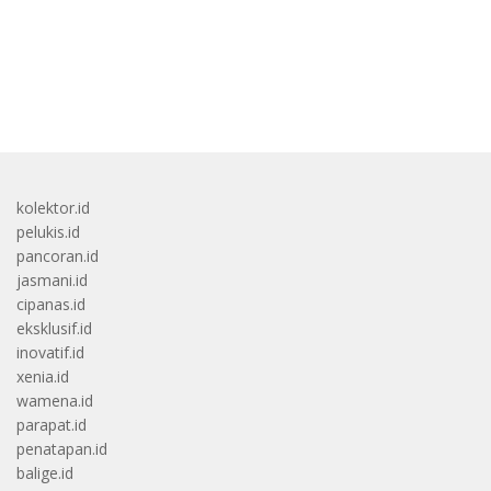
bandar besar starlight princess1000 bagi bonus
kolektor.id
pelukis.id
pancoran.id
jasmani.id
cipanas.id
eksklusif.id
inovatif.id
xenia.id
wamena.id
parapat.id
penatapan.id
balige.id