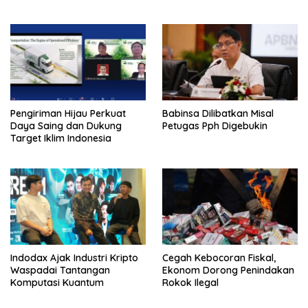
Lembagakeuanganpusat
Ungkap Pengaruh Domestik
dan Internasional
Pengiriman Hijau Perkuat
Babinsa Dilibatkan Misal
Daya Saing dan Dukung
Petugas Pph Digebukin
Target Iklim Indonesia
Indodax Ajak Industri Kripto
Cegah Kebocoran Fiskal,
Waspadai Tantangan
Ekonom Dorong Penindakan
Komputasi Kuantum
Rokok Ilegal