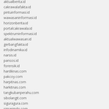
aktualberita.id
cakrawalafakta.id
pintuinformasi.id
wawasaninformasi.id
horizonberita.id
portalcakrawala.id
spektruminformasi.id
aktualwawasan.id
gerbangfakta.id
infodinamika.id
narsis.id
pansos.id
forensik.id
hardiknas.com
pakcoy.com
harpitnas.com
harkitnas.com
tangkubanperahu.com
sibolangit.com
siguragura.com
simanindo.com