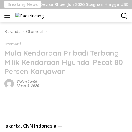
Langsung
Cadangan Devisa RI per Juli 2026 Stagnan Hingga USD145 Mil
Breaking News
ke
konten
Beranda
Otomotif
Otomotif
Mula Kendaraan Pribadi Terbang
Milik Kendaraan Hyundai Pecat 80
Persen Karyawan
Wulan Cantik
Maret 5, 2026
Jakarta, CNN Indonesia
—