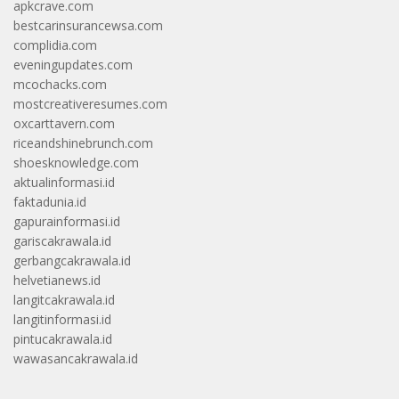
apkcrave.com
bestcarinsurancewsa.com
complidia.com
eveningupdates.com
mcochacks.com
mostcreativeresumes.com
oxcarttavern.com
riceandshinebrunch.com
shoesknowledge.com
aktualinformasi.id
faktadunia.id
gapurainformasi.id
gariscakrawala.id
gerbangcakrawala.id
helvetianews.id
langitcakrawala.id
langitinformasi.id
pintucakrawala.id
wawasancakrawala.id