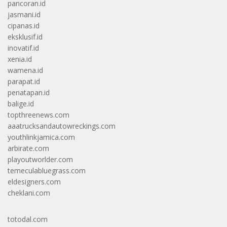
pancoran.id
jasmani.id
cipanas.id
eksklusif.id
inovatif.id
xenia.id
wamena.id
parapat.id
penatapan.id
balige.id
topthreenews.com
aaatrucksandautowreckings.com
youthlinkjamica.com
arbirate.com
playoutworlder.com
temeculabluegrass.com
eldesigners.com
cheklani.com
totodal.com