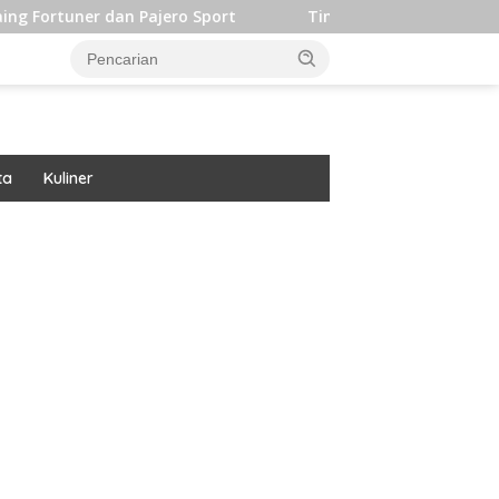
an Pajero Sport
Timpilihan Indonesia Langsung Alihkan
ta
Kuliner
ar besar starlight princess1000 bagi bonus