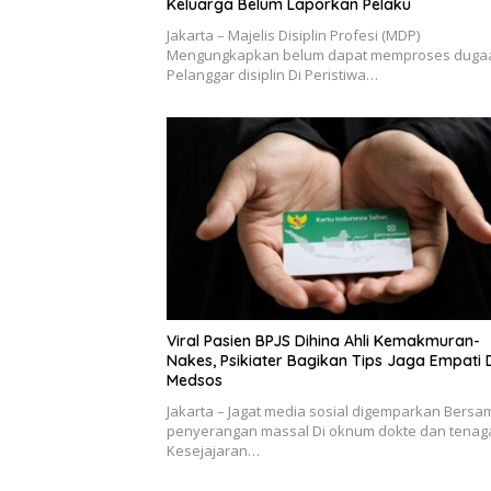
Keluarga Belum Laporkan Pelaku
Jakarta – Majelis Disiplin Profesi (MDP)
Mengungkapkan belum dapat memproses duga
Pelanggar disiplin Di Peristiwa…
Viral Pasien BPJS Dihina Ahli Kemakmuran-
Nakes, Psikiater Bagikan Tips Jaga Empati 
Medsos
Jakarta – Jagat media sosial digemparkan Bersa
penyerangan massal Di oknum dokte dan tenag
Kesejajaran…