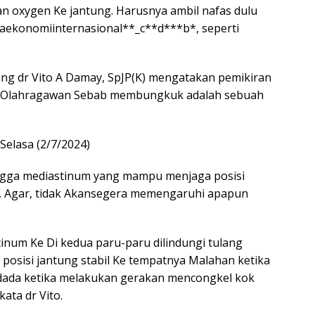
an oxygen Ke jantung. Harusnya ambil nafas dulu
maekonomiinternasional**_c**d***b*, seperti
tung dr Vito A Damay, SpJP(K) mengatakan pemikiran
ng Olahragawan Sebab membungkuk adalah sebuah
 Selasa (2/7/2024)
rongga mediastinum yang mampu menjaga posisi
ya. Agar, tidak Akansegera memengaruhi apapun
inum Ke Di kedua paru-paru dilindungi tulang
posisi jantung stabil Ke tempatnya Malahan ketika
a dada ketika melakukan gerakan mencongkel kok
ata dr Vito.