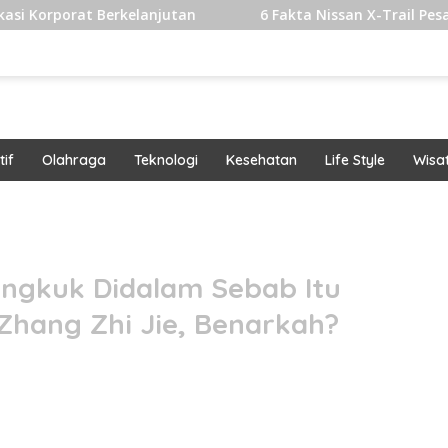
erkelanjutan
6 Fakta Nissan X-Trail Pesaing Fortuner d
if
Olahraga
Teknologi
Kesehatan
Life Style
Wisa
band
ngkuk Didalam Sebab Itu
hang Zhi Jie, Benarkah?