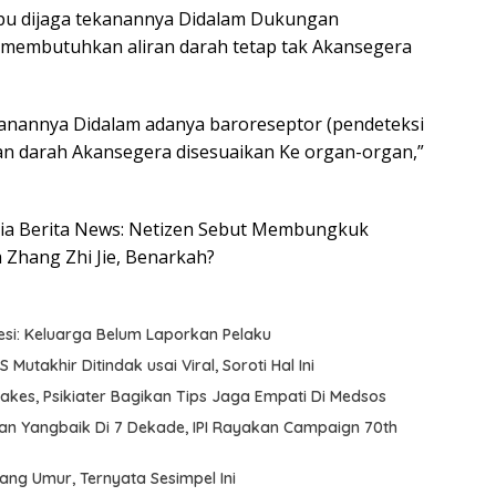
mpu dijaga tekanannya Didalam Dukungan
 membutuhkan aliran darah tetap tak Akansegera
kanannya Didalam adanya baroreseptor (pendeteksi
an darah Akansegera disesuaikan Ke organ-organ,”
nesia Berita News: Netizen Sebut Membungkuk
 Zhang Zhi Jie, Benarkah?
ofesi: Keluarga Belum Laporkan Pelaku
utakhir Ditindak usai Viral, Soroti Hal Ini
akes, Psikiater Bagikan Tips Jaga Empati Di Medsos
an Yangbaik Di 7 Dekade, IPI Rayakan Campaign 70th
ang Umur, Ternyata Sesimpel Ini