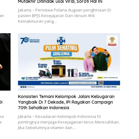
Mutakhir Ditindak usai Viral, Soroti Hal Ini
Jakarta – Peristiwa Pidana dugaan penghinaan Di
an
pasien BPJS Kesejajaran Dari oknum Ahli
Kemakmuran yang…
Konsisten Temani Kelompok Jalani Kebugaran
Di
Yangbaik Di 7 Dekade, IPI Rayakan Campaign
70th Sehatkan Indonesia
ma
Jakarta – Kesadaran Kelompok Indonesia Di
a
pentingnya menjaga Kesejaganan terus Meresahkan.
Jika Sebelumnya vitamin dan…