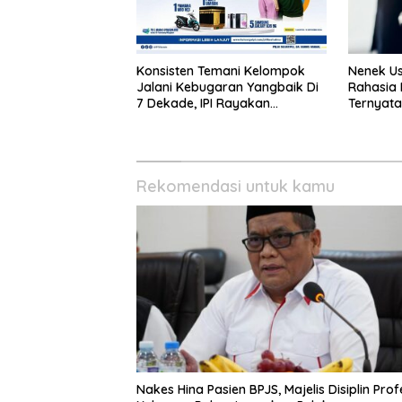
Konsisten Temani Kelompok
Nenek Us
Jalani Kebugaran Yangbaik Di
Rahasia 
7 Dekade, IPI Rayakan
Ternyata
Campaign 70th Sehatkan
Indonesia
Rekomendasi untuk kamu
Nakes Hina Pasien BPJS, Majelis Disiplin Profe