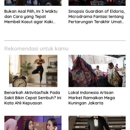
Bukan Asal Pilih, Ini 3 Waktu
Sinopsis Guardian of Eldoria,
dan Cara yang Tepat
Microdrama Fantasi tentang
Membeli Kasut agar Kaki
Pertarungan Terakhir Umat
Tetap Sehat
Manusia Ke V+Short
Rekomendasi untuk kamu
Benarkah Aktivitasfisik Pada
Lokal Indonesia Artisan
Sakit Bikin Cepat Sembuh? Ini
Market Ramaikan Mega
Kata Ahli Kepuasan
Kuningan Jakarta