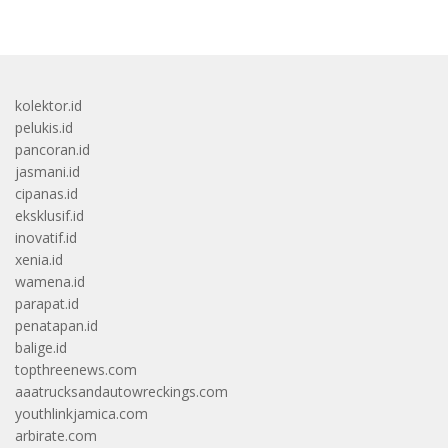
kolektor.id
pelukis.id
pancoran.id
jasmani.id
cipanas.id
eksklusif.id
inovatif.id
xenia.id
wamena.id
parapat.id
penatapan.id
balige.id
topthreenews.com
aaatrucksandautowreckings.com
youthlinkjamica.com
arbirate.com