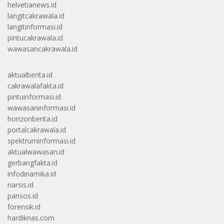
helvetianews.id
langitcakrawala.id
langitinformasi.id
pintucakrawala.id
wawasancakrawala.id
aktualberita.id
cakrawalafakta.id
pintuinformasi.id
wawasaninformasi.id
horizonberita.id
portalcakrawala.id
spektruminformasi.id
aktualwawasan.id
gerbangfakta.id
infodinamika.id
narsis.id
pansos.id
forensik.id
hardiknas.com