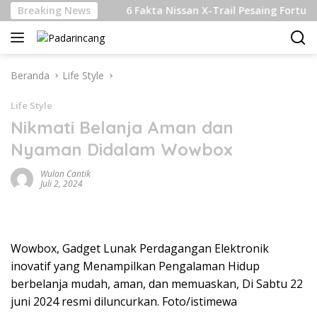
Langsung
rkelanjutan
Breaking News
6 Fakta Nissan X-Trail Pesaing Fortuner da
ke
konten
Beranda
Life Style
Life Style
Nikmati Belanja Aman dan
Nyaman Didalam Wowbox
Wulan Cantik
Juli 2, 2024
Wowbox, Gadget Lunak Perdagangan Elektronik
inovatif yang Menampilkan Pengalaman Hidup
berbelanja mudah, aman, dan memuaskan, Di Sabtu 22
juni 2024 resmi diluncurkan. Foto/istimewa