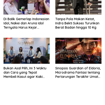
Di Balik Gemerlap Indonesian
Tanpa Pola Makan Ketat,
Idol, Nakei dan Aruna Idol
Indra Bekti Sukses Turunkan
Ternyata Harus Kejar
Berat Badan hingga 10 Kg
Sekolah Di Karantina
Bukan Asal Pilih, Ini 3 Waktu
Sinopsis Guardian of Eldoria,
dan Cara yang Tepat
Microdrama Fantasi tentang
Membeli Kasut agar Kaki
Pertarungan Terakhir Umat
Tetap Sehat
Manusia Ke V+Short
bandar besar starlight princess1000 bagi bonus