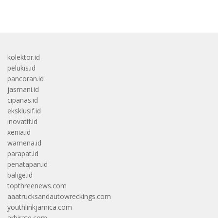
bandar besar starlight princess1000 bagi bonus
kolektor.id
pelukis.id
pancoran.id
jasmani.id
cipanas.id
eksklusif.id
inovatif.id
xenia.id
wamena.id
parapat.id
penatapan.id
balige.id
topthreenews.com
aaatrucksandautowreckings.com
youthlinkjamica.com
arbirate.com