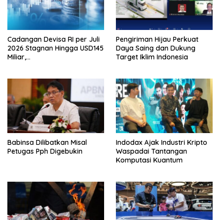
Cadangan Devisa RI per Juli
Pengiriman Hijau Perkuat
2026 Stagnan Hingga USD145
Daya Saing dan Dukung
Miliar,
Target Iklim Indonesia
Lembagakeuanganpusat
Ungkap Pengaruh Domestik
dan Internasional
Babinsa Dilibatkan Misal
Indodax Ajak Industri Kripto
Petugas Pph Digebukin
Waspadai Tantangan
Komputasi Kuantum