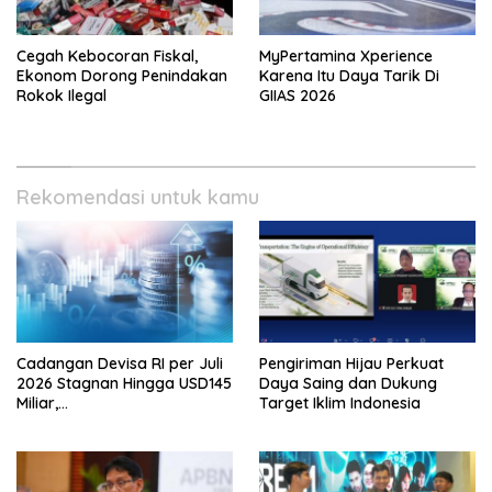
Cegah Kebocoran Fiskal,
MyPertamina Xperience
Ekonom Dorong Penindakan
Karena Itu Daya Tarik Di
Rokok Ilegal
GIIAS 2026
Rekomendasi untuk kamu
Cadangan Devisa RI per Juli
Pengiriman Hijau Perkuat
2026 Stagnan Hingga USD145
Daya Saing dan Dukung
Miliar,
Target Iklim Indonesia
Lembagakeuanganpusat
Ungkap Pengaruh Domestik
dan Internasional