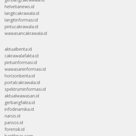
helvetianews.id
langitcakrawala.id
langitinformasi.id
pintucakrawala.id
wawasancakrawala.id
aktualberita.id
cakrawalafakta.id
pintuinformasi.id
wawasaninformasi.id
horizonberita.id
portalcakrawala.id
spektruminformasi.id
aktualwawasan.id
gerbangfakta.id
infodinamika.id
narsis.id
pansos.id
forensik.id
hardiknas.com