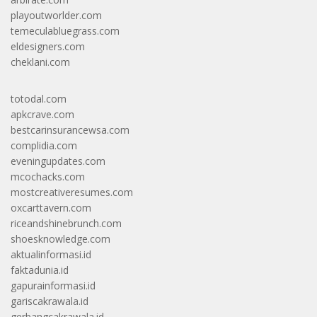
playoutworlder.com
temeculabluegrass.com
eldesigners.com
cheklani.com
totodal.com
apkcrave.com
bestcarinsurancewsa.com
complidia.com
eveningupdates.com
mcochacks.com
mostcreativeresumes.com
oxcarttavern.com
riceandshinebrunch.com
shoesknowledge.com
aktualinformasi.id
faktadunia.id
gapurainformasi.id
gariscakrawala.id
gerbangcakrawala.id