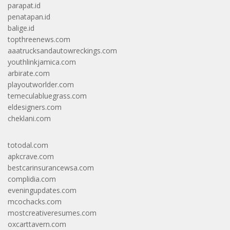
parapat.id
penatapan.id
balige.id
topthreenews.com
aaatrucksandautowreckings.com
youthlinkjamica.com
arbirate.com
playoutworlder.com
temeculabluegrass.com
eldesigners.com
cheklani.com
totodal.com
apkcrave.com
bestcarinsurancewsa.com
complidia.com
eveningupdates.com
mcochacks.com
mostcreativeresumes.com
oxcarttavern.com