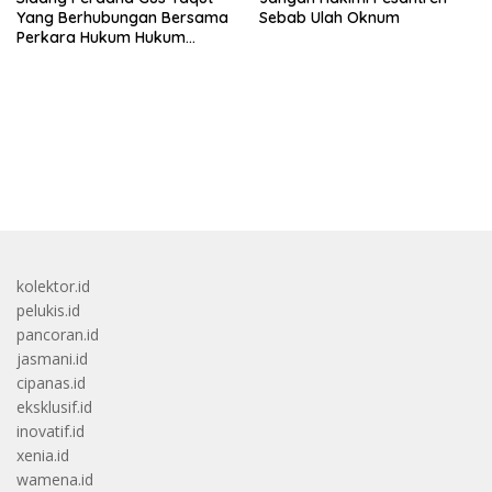
Yang Berhubungan Bersama
Sebab Ulah Oknum
Perkara Hukum Hukum
Kuota Haji Digelar Selasa 11
Agustus
bandar besar starlight princess1000 bagi bonus
kolektor.id
pelukis.id
pancoran.id
jasmani.id
cipanas.id
eksklusif.id
inovatif.id
xenia.id
wamena.id