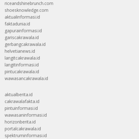
riceandshinebrunch.com
shoesknowledge.com
aktualinformasi.id
faktadunia.id
gapurainformasi.id
gariscakrawala.id
gerbangcakrawala.id
helvetianews.id
langitcakrawala.id
langitinformasi.id
pintucakrawala.id
wawasancakrawala.id
aktualberita.id
cakrawalafakta.id
pintuinformasi.id
wawasaninformasi.id
horizonberita.id
portalcakrawala.id
spektruminformasi.id