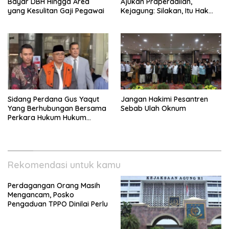
Bayar DBH Hingga Area
Ajukan Praperadilan,
yang Kesulitan Gaji Pegawai
Kejagung: Silakan, Itu Hak
Dugaan Pelaku
Sidang Perdana Gus Yaqut
Jangan Hakimi Pesantren
Yang Berhubungan Bersama
Sebab Ulah Oknum
Perkara Hukum Hukum
Kuota Haji Digelar Selasa 11
Agustus
Rekomendasi untuk kamu
Perdagangan Orang Masih
Mengancam, Posko
Pengaduan TPPO Dinilai Perlu