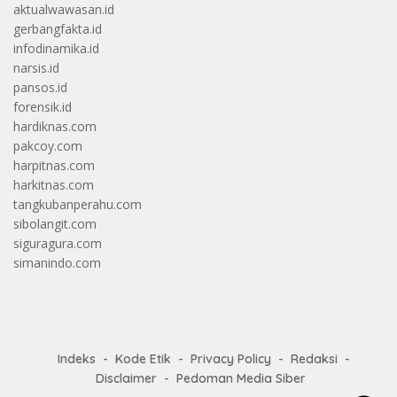
aktualwawasan.id
gerbangfakta.id
infodinamika.id
narsis.id
pansos.id
forensik.id
hardiknas.com
pakcoy.com
harpitnas.com
harkitnas.com
tangkubanperahu.com
sibolangit.com
siguragura.com
simanindo.com
Indeks
Kode Etik
Privacy Policy
Redaksi
Disclaimer
Pedoman Media Siber