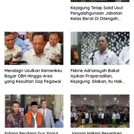
Kejagung Tetap Solid Usut
Penyalahgunaan Jabatan
Kelas Berat Di Ditengah
Permasalahan Internal
Mendagri Usulkan Kemenkeu
Febrie Adriansyah Bakal
Bayar DBH Hingga Area
Ajukan Praperadilan,
yang Kesulitan Gaji Pegawai
Kejagung: Silakan, Itu Hak
Dugaan Pelaku
Sidang Perdana Gus Yaqut
Jangan Hakimi Pesantren