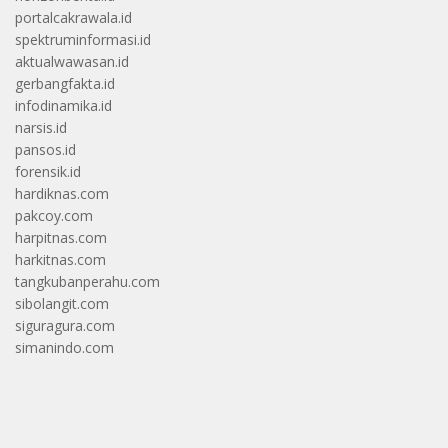
portalcakrawala.id
spektruminformasi.id
aktualwawasan.id
gerbangfakta.id
infodinamika.id
narsis.id
pansos.id
forensik.id
hardiknas.com
pakcoy.com
harpitnas.com
harkitnas.com
tangkubanperahu.com
sibolangit.com
siguragura.com
simanindo.com