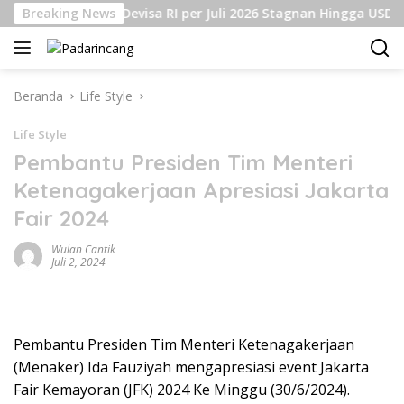
Langsung
Cadangan Devisa RI per Juli 2026 Stagnan Hingga USD145 Mil
Breaking News
ke
konten
Beranda
Life Style
Life Style
Pembantu Presiden Tim Menteri
Ketenagakerjaan Apresiasi Jakarta
Fair 2024
Wulan Cantik
Juli 2, 2024
Pembantu Presiden Tim Menteri Ketenagakerjaan
(Menaker) Ida Fauziyah mengapresiasi event Jakarta
Fair Kemayoran (JFK) 2024 Ke Minggu (30/6/2024).