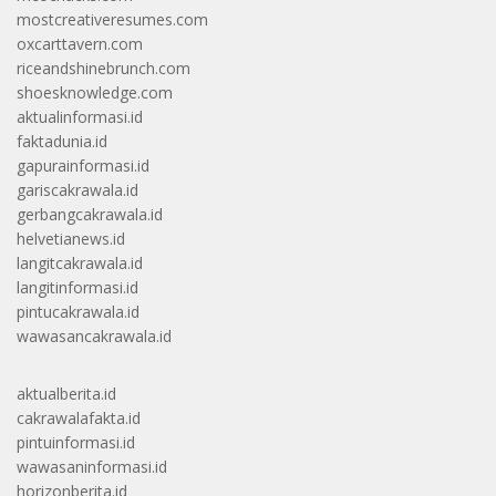
mostcreativeresumes.com
oxcarttavern.com
riceandshinebrunch.com
shoesknowledge.com
aktualinformasi.id
faktadunia.id
gapurainformasi.id
gariscakrawala.id
gerbangcakrawala.id
helvetianews.id
langitcakrawala.id
langitinformasi.id
pintucakrawala.id
wawasancakrawala.id
aktualberita.id
cakrawalafakta.id
pintuinformasi.id
wawasaninformasi.id
horizonberita.id