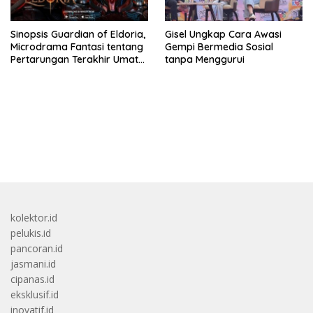
Sinopsis Guardian of Eldoria,
Gisel Ungkap Cara Awasi
Microdrama Fantasi tentang
Gempi Bermedia Sosial
Pertarungan Terakhir Umat
tanpa Menggurui
Manusia Ke V+Short
bandar besar starlight princess1000 bagi bonus
kolektor.id
pelukis.id
pancoran.id
jasmani.id
cipanas.id
eksklusif.id
inovatif.id