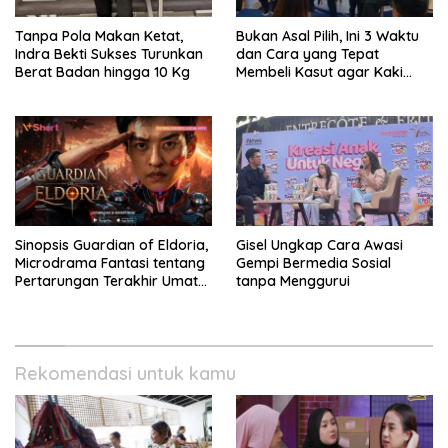
Tanpa Pola Makan Ketat,
Bukan Asal Pilih, Ini 3 Waktu
Indra Bekti Sukses Turunkan
dan Cara yang Tepat
Berat Badan hingga 10 Kg
Membeli Kasut agar Kaki
Tetap Sehat
Sinopsis Guardian of Eldoria,
Gisel Ungkap Cara Awasi
Microdrama Fantasi tentang
Gempi Bermedia Sosial
Pertarungan Terakhir Umat
tanpa Menggurui
Manusia Ke V+Short
Rekomendasi untuk kamu