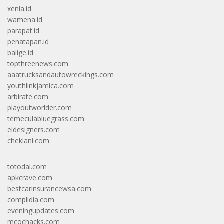
xenia.id
wamena.id
parapat.id
penatapan.id
balige.id
topthreenews.com
aaatrucksandautowreckings.com
youthlinkjamica.com
arbirate.com
playoutworlder.com
temeculabluegrass.com
eldesigners.com
cheklani.com
totodal.com
apkcrave.com
bestcarinsurancewsa.com
complidia.com
eveningupdates.com
mcochacks.com